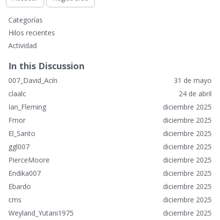
E
Categorías
n
Hilos recientes
l
Actividad
a
c
In this Discussion
e
007_David_Acín
31 de mayo
s
r
claalc
24 de abril
á
Ian_Fleming
diciembre 2025
p
Fmor
diciembre 2025
i
El_Santo
diciembre 2025
d
o
ggl007
diciembre 2025
s
PierceMoore
diciembre 2025
Endika007
diciembre 2025
Ebardo
diciembre 2025
cms
diciembre 2025
Weyland_Yutani1975
diciembre 2025