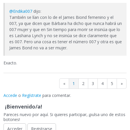
@Endika007
dijo:
También se lían con lo de el James Biond femenino y el
007, ya que dicen que Bárbara ha dicho que nunca habrá un
007 mujer y que en Sin tiempo para morir se insinúa que lo
es Lashana Lynch y no se insinúa se dice claramente que
es 007. Pero una cosa es tener el número 007 y otra es que
James Bond no va a ser mujer.
Exacto.
«
1
2
3
4
5
»
Accede
o
Regístrate
para comentar.
¡Bienvenido/a!
Pareces nuevo por aquí. Si quieres participar, ¡pulsa uno de estos
botones!
Acceder
Registrarse