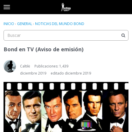
t
o
×
Acceder
·
Registrarse
g
INICIO
›
GENERAL
›
NOTICIAS DEL MUNDO BOND
Acceder
Registrarse
g
l
e
Categorías
m
Bond en TV (Aviso de emisión)
e
Hilos
n
u
Caltiki
Publicaciones: 1,439
Actividad
diciembre 2019
editado diciembre 2019