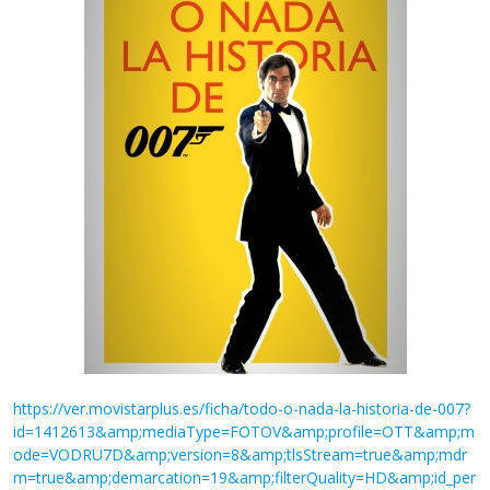
https://ver.movistarplus.es/ficha/todo-o-nada-la-historia-de-007?
id=1412613&amp;mediaType=FOTOV&amp;profile=OTT&amp;m
ode=VODRU7D&amp;version=8&amp;tlsStream=true&amp;mdr
m=true&amp;demarcation=19&amp;filterQuality=HD&amp;id_per