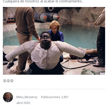
Cualquiera de nosotros al acabar el confinamiento...
😜
😜
😜
Miles_Messervy
Publicaciones: 2,651
abril 2020