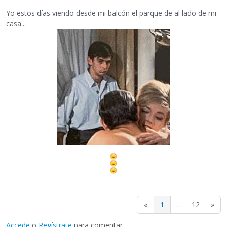
Yo estos días viendo desde mi balcón el parque de al lado de mi
casa...
«
1
…
12
»
Accede
o
Regístrate
para comentar.