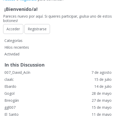
¡Bienvenido/a!
Pareces nuevo por aquí. Si quieres participar, ¡pulsa uno de estos
botones!
Acceder
Registrarse
E
Categorías
n
Hilos recientes
l
Actividad
a
c
In this Discussion
e
007_David_Acín
7 de agosto
s
r
claalc
15 de julio
á
Ebardo
14 de julio
p
Gogol
28 de mayo
i
Breogán
27 de mayo
d
o
ggl007
15 de mayo
s
El_Santo
11 de mayo