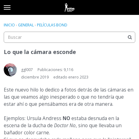
t
o
×
Acceder
·
Registrarse
g
INICIO
›
GENERAL
›
PELÍCULAS BOND
Acceder
Registrarse
g
l
e
Categorías
m
Lo que la cámara esconde
e
Hilos
n
u
ggl007
Publicaciones: 9,116
Actividad
diciembre 2019
editado enero 2023
Este nuevo hilo lo dedico a fotos detrás de las cámaras en
las que veamos algo inesperado o que no tendría que
estar ahí o que pensábamos era de otra manera.
Ejemplos: Ursula Andress
NO
estaba desnuda en la
escena de la ducha de
Doctor No
, sino que llevaba un
bañador color carne.