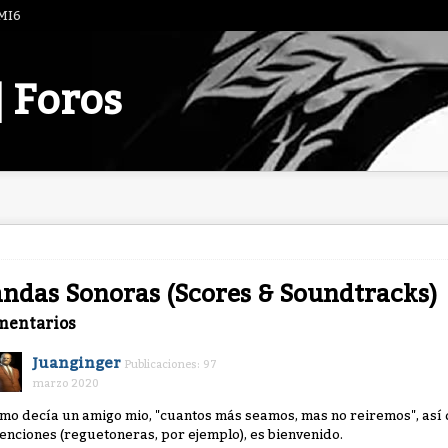
 MI6
| Foros
ndas Sonoras (Scores & Soundtracks)
mentarios
Juanginger
Publicaciones: 97
marzo 2020
mo decía un amigo mio, "cuantos más seamos, mas no reiremos", así 
tenciones (reguetoneras, por ejemplo), es bienvenido.