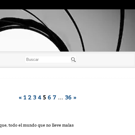
«
1
2
3
4
5
6
7
…
36
»
que, todo el mundo que no lleve malas