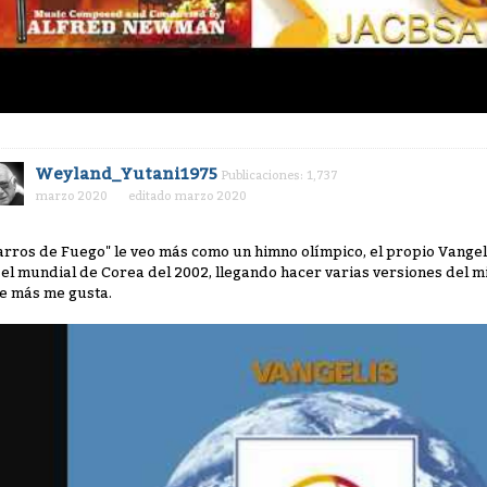
Weyland_Yutani1975
Publicaciones: 1,737
marzo 2020
editado marzo 2020
arros de Fuego" le veo más como un himno olímpico, el propio Vangeli
 el mundial de Corea del 2002, llegando hacer varias versiones del mi
e más me gusta.