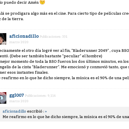
lo puedo decir Amén
alá se prodigara algo más en el cine. Para cierto tipo de películas cr
 de la tierra.
aficionadillo
Publicaciones: 331
marzo 2020
ecisamente el otro día logré ver al fin, "Bladerunner 2049" , cuya BSO
tentó. (Debe ser también bastante "peculiar" el hombre)
 mejor momento de toda la BSO fueron los dos últimos minutos, en lo
ngelis de la cinta "Bladerunner". Me emocionó y conmovió tanto, que
ner esos instantes finales.
 reafirmo en lo que he dicho siempre, la música es el 90% de una pel
ggl007
Publicaciones: 9,116
marzo 2020
aficionadillo
escribió :
»
Me reafirmo en lo que he dicho siempre, la música es el 90% de una