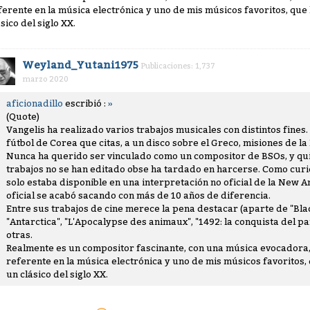
ferente en la música electrónica y uno de mis músicos favoritos, que 
ásico del siglo XX.
Weyland_Yutani1975
Publicaciones: 1,737
marzo 2020
aficionadillo
escribió :
»
(Quote)
Vangelis ha realizado varios trabajos musicales con distintos fines
fútbol de Corea que citas, a un disco sobre el Greco, misiones de la N
Nunca ha querido ser vinculado como un compositor de BSOs, y qui
trabajos no se han editado obse ha tardado en harcerse. Como cur
solo estaba disponible en una interpretación no oficial de la New 
oficial se acabó sacando con más de 10 años de diferencia.
Entre sus trabajos de cine merece la pena destacar (aparte de "Bl
"Antarctica", "L'Apocalypse des animaux", "1492: la conquista del p
otras.
Realmente es un compositor fascinante, con una música evocadora,
referente en la música electrónica y uno de mis músicos favoritos, 
un clásico del siglo XX.