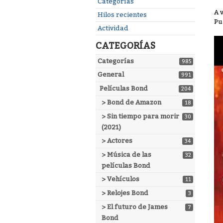
Enlaces
Categorías
rápidos
A 
Hilos recientes
Pu
Actividad
CATEGORÍAS
Categorías
985
General
991
Películas Bond
204
> Bond de Amazon
18
> Sin tiempo para morir
30
(2021)
> Actores
34
> Música de las
32
películas Bond
> Vehículos
11
> Relojes Bond
3
> El futuro de James
7
Bond