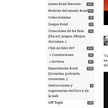
James Bond literario
100
Noticias del mundo Bond
90
Coleccionismo
33
Juegos Bond
15
Creaciones de los fans
20
(fan art, juegos, dibujos,
dioramas...)
Club Archivo 007
141
> Convenciones
24
"C
en
> Sorteos
87
qu
Experiencias Bond
228
(Jornadas, podcasts,
reuniones...)
Instrucciones y
6
sugerencias del foro y de
la web
Off Topic
125