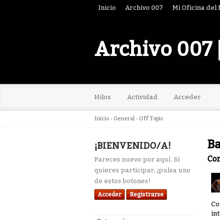
Inicio
Archivo 007
Mi Oficina del
Archivo 007 
Hilos
Actividad
Acceder
Inicio
›
General
›
Off Topic
Ba
¡BIENVENIDO/A!
Co
Pareces nuevo por aquí. Si
quieres participar, ¡pulsa uno
de estos botones!
Acceder
Registrarse
Co
in