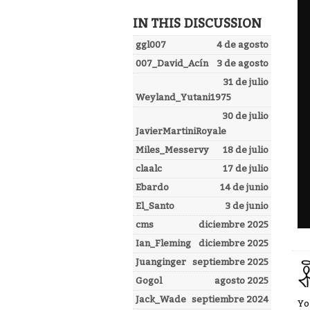
IN THIS DISCUSSION
ggl007
4 de agosto
007_David_Acín
3 de agosto
31 de julio
Weyland_Yutani1975
30 de julio
JavierMartiniRoyale
Miles_Messervy
18 de julio
claalc
17 de julio
Ebardo
14 de junio
El_Santo
3 de junio
cms
diciembre 2025
Ian_Fleming
diciembre 2025
Juanginger
septiembre 2025
Gogol
agosto 2025
Jack_Wade
septiembre 2024
Yo