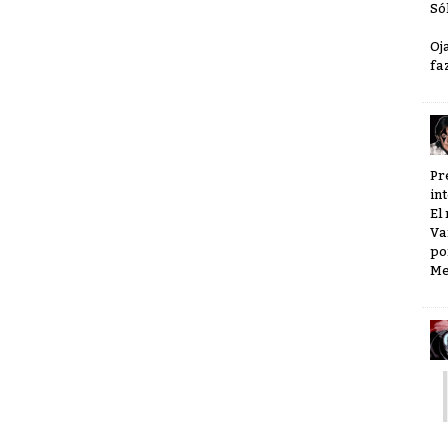
Só
Oj
faz
Pr
in
El
Va
po
Me