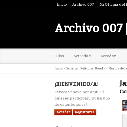
Inicio
Archivo 007
Mi Oficina del
Archivo 007 
Hilos
Actividad
Acceder
Inicio
›
General
›
Películas Bond
›
> Música de l
Ja
¡BIENVENIDO/A!
Co
Pareces nuevo por aquí. Si
quieres participar, ¡pulsa uno
de estos botones!
Acceder
Registrarse