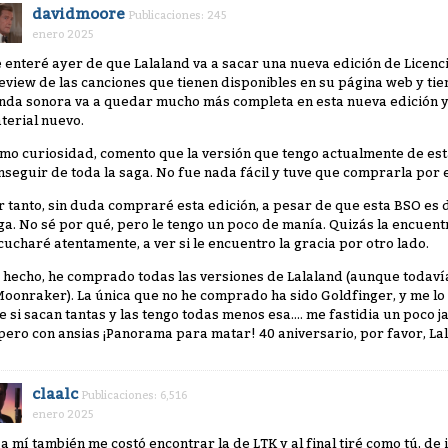
davidmoore
Publicaciones: 245
enero 2025
 enteré ayer de que Lalaland va a sacar una nueva edición de Licenc
eview de las canciones que tienen disponibles en su página web y ti
nda sonora va a quedar mucho más completa en esta nueva edición y
terial nuevo.
mo curiosidad, comento que la versión que tengo actualmente de est
nseguir de toda la saga. No fue nada fácil y tuve que comprarla por 
r tanto, sin duda compraré esta edición, a pesar de que esta BSO es 
ga. No sé por qué, pero le tengo un poco de manía. Quizás la encuen
cucharé atentamente, a ver si le encuentro la gracia por otro lado.
 hecho, he comprado todas las versiones de Lalaland (aunque todav
Moonraker). La única que no he comprado ha sido Goldfinger, y me lo
e si sacan tantas y las tengo todas menos esa.... me fastidia un poco ja
pero con ansias ¡Panorama para matar! 40 aniversario, por favor, Lal
claalc
Publicaciones: 6,516
enero 2025
, a mí también me costó encontrar la de LTK y al final tiré como tú, d