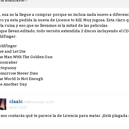
la analizaste??
, esa no la llegue a comprar porque no incluia nada nuevo a diferenci
ro ya esta pedida la nueva de Licence to Kill. Muy jugosa. Esta clar
 la ruina y eso que no llevamos ni la mitad de las peliculas.
 que llevan editado, todo versión extendida 2 discos incluyendo el CD
ldfinger:
oldfinger
ive and Let Die
he Man With The Golden Gun
oonraker
ctopussy
omorrow Never Dies
he World Is Not Enough
ie Another Day
claalc
Publicaciones: 6,516
enero 2025
 nos contarás qué te parece la de Licencia para matar. ¡Está plagad