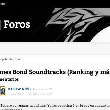
 MI6
| Foros
as películas Bond
mes Bond Soundtracks (Ranking y má
mentarios
KERIWARS
Publicaciones: 72
enero 2025
editado enero 2025
Espero con ganas tu análisis. Yo las escucharé en breve en cuanto m