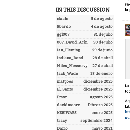
sa
IN THIS DISCUSSION
la
claalc
5 de agosto
Ebardo
4 de agosto
ggl007
31 de julio
007_David_Acín
30 de julio
Ian_Fleming
29 de junio
Indiana_Bond
28 de abril
Miles_Messervy
27 de abril
Jack_Wade
18 de enero
mattjoes
diciembre 2025
La
El_Santo
diciembre 2025
to
Fmor
agosto 2025
Aq
davidmoore
febrero 2025
LA
ht
KERIWARS
enero 2025
nu
tracy
septiembre 2024
Dario
mayo 2021