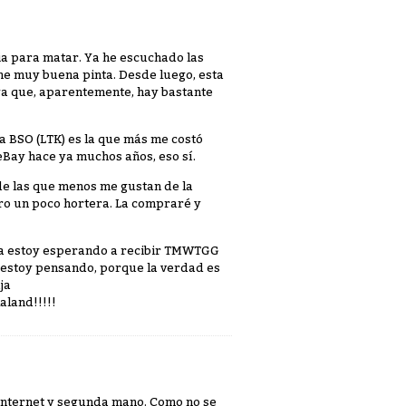
ia para matar. Ya he escuchado las
ene muy buena pinta. Desde luego, esta
a que, aparentemente, hay bastante
a BSO (LTK) es la que más me costó
eBay hace ya muchos años, eso sí.
de las que menos me gustan de la
tro un poco hortera. La compraré y
ía estoy esperando a recibir TMWTGG
 estoy pensando, porque la verdad es
ja
aland!!!!!
e internet y segunda mano. Como no se