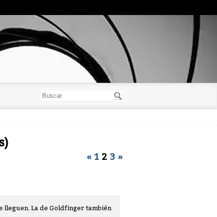
s)
«
1
2
3
»
e lleguen. La de Goldfinger también