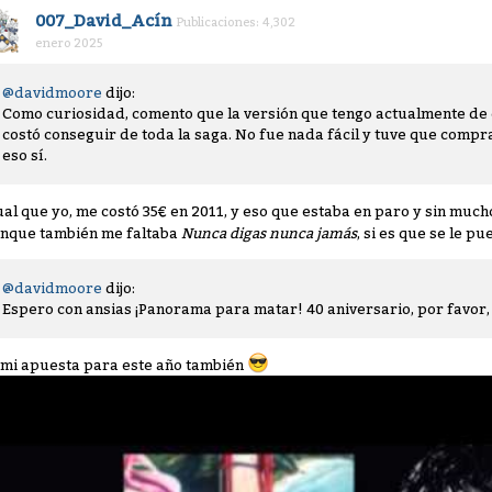
007_David_Acín
Publicaciones: 4,302
enero 2025
@davidmoore
dijo:
Como curiosidad, comento que la versión que tengo actualmente de 
costó conseguir de toda la saga. No fue nada fácil y tuve que comp
eso sí.
ual que yo, me costó 35€ en 2011, y eso que estaba en paro y sin muc
nque también me faltaba
Nunca digas nunca jamás
, si es que se le p
@davidmoore
dijo:
Espero con ansias ¡Panorama para matar! 40 aniversario, por favor, 
 mi apuesta para este año también