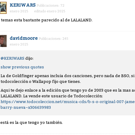
KERIWARS
Publicaciones: 72
enero 2025
editado enero 2025
 temas esta bastante parecido al de LALALAND.
davidmoore
Publicaciones: 245
enero 2025
@KERIWARS
dijo:
show previous quotes
La de Goldfinger apenas incluia dos canciones, pero nada de BSO, si 
todocolección o Wallapop fijo que tienes.
Aqui te dejo enlace a la edición que tengo yo de 2003 que es la mas 
LALALAND. La vende este usuario de Todocolección:
https://www.todocoleccion.net/musica-cds/b-s-o-original-007-jame
barry-nueva~x306639983
, está es la que tengo yo también.