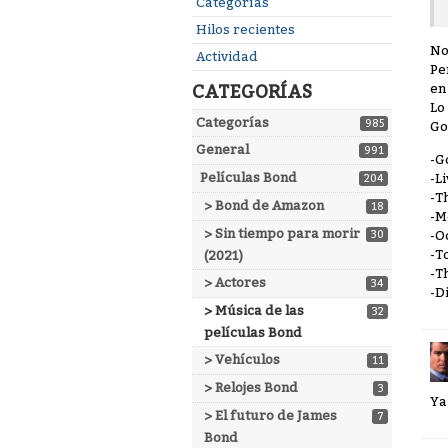
Enlaces
Categorías
rápidos
Hilos recientes
No
Actividad
Pe
en
CATEGORÍAS
Lo
Categorías
985
Go
General
991
-G
Películas Bond
-L
204
-T
> Bond de Amazon
18
-M
> Sin tiempo para morir
-O
30
-T
(2021)
-T
> Actores
34
-D
> Música de las
32
películas Bond
> Vehículos
11
> Relojes Bond
3
Ya
> El futuro de James
7
Bond