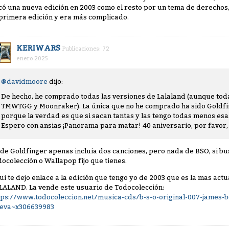
có una nueva edición en 2003 como el resto por un tema de derechos,
 primera edición y era más complicado.
KERIWARS
Publicaciones: 72
enero 2025
@davidmoore
dijo:
De hecho, he comprado todas las versiones de Lalaland (aunque tod
TMWTGG y Moonraker). La única que no he comprado ha sido Goldfin
porque la verdad es que si sacan tantas y las tengo todas menos esa..
Espero con ansias ¡Panorama para matar! 40 aniversario, por favor, 
 de Goldfinger apenas incluia dos canciones, pero nada de BSO, si bus
docolección o Wallapop fijo que tienes.
ui te dejo enlace a la edición que tengo yo de 2003 que es la mas actu
LALAND. La vende este usuario de Todocolección:
tps://www.todocoleccion.net/musica-cds/b-s-o-original-007-james-b
eva~x306639983