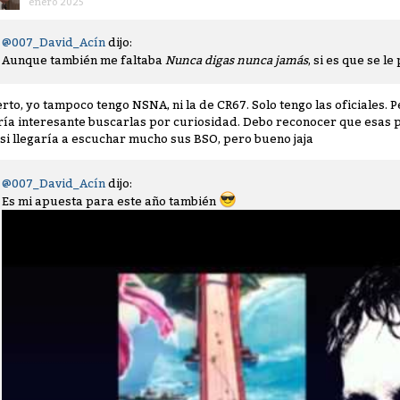
enero 2025
@007_David_Acín
dijo:
Aunque también me faltaba
Nunca digas nunca jamás
, si es que se 
erto, yo tampoco tengo NSNA, ni la de CR67. Solo tengo las oficiales. P
ría interesante buscarlas por curiosidad. Debo reconocer que esas pe
 si llegaría a escuchar mucho sus BSO, pero bueno jaja
@007_David_Acín
dijo:
Es mi apuesta para este año también