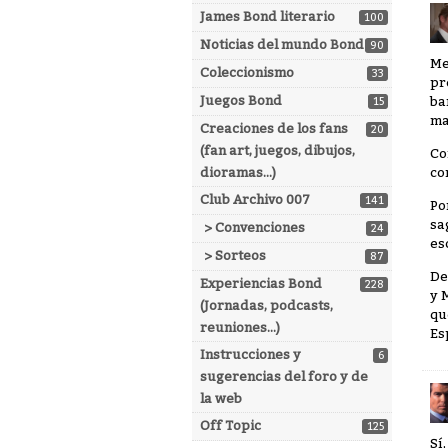
James Bond literario
100
Noticias del mundo Bond
90
Me
Coleccionismo
33
pr
Juegos Bond
ba
15
ma
Creaciones de los fans
20
(fan art, juegos, dibujos,
Co
dioramas...)
co
Club Archivo 007
141
Po
sa
> Convenciones
24
es
> Sorteos
87
De
Experiencias Bond
228
y 
(Jornadas, podcasts,
qu
reuniones...)
Es
Instrucciones y
6
sugerencias del foro y de
la web
Off Topic
125
Sí