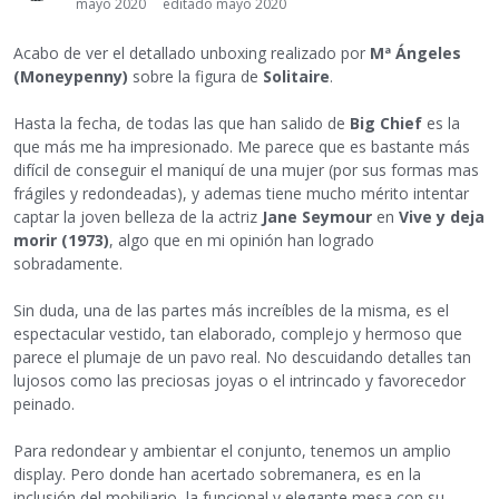
mayo 2020
editado mayo 2020
Acabo de ver el detallado unboxing realizado por
Mª Ángeles
(Moneypenny)
sobre la figura de
Solitaire
.
Hasta la fecha, de todas las que han salido de
Big Chief
es la
que más me ha impresionado. Me parece que es bastante más
difícil de conseguir el maniquí de una mujer (por sus formas mas
frágiles y redondeadas), y ademas tiene mucho mérito intentar
captar la joven belleza de la actriz
Jane Seymour
en
Vive y deja
morir (1973)
, algo que en mi opinión han logrado
sobradamente.
Sin duda, una de las partes más increíbles de la misma, es el
espectacular vestido, tan elaborado, complejo y hermoso que
parece el plumaje de un pavo real. No descuidando detalles tan
lujosos como las preciosas joyas o el intrincado y favorecedor
peinado.
Para redondear y ambientar el conjunto, tenemos un amplio
display. Pero donde han acertado sobremanera, es en la
inclusión del mobiliario, la funcional y elegante mesa con su