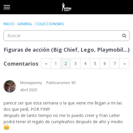
t
o
×
Acceder
·
Registrarse
g
INICIO
›
GENERAL
›
COLECCIONISMO
Acceder
Registrarse
g
l
e
Categorías
m
Figuras de acción (Big Chief, Lego, Playmobil...)
e
Hilos
n
Comentarios
«
1
2
3
4
5
6
7
»
u
Actividad
Moneypenny
Publicaciones: 90
abril 2020
parece ser que esta semana o la que viene me llegan a mi las
dos que pedí, POR FIN!!!
después de tanto tiempo no me lo puedo creer y Fran Leiter
podrá tener el regalo de cumpleaños después de año y medio