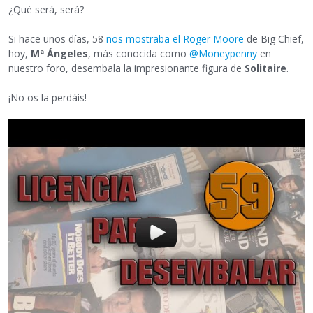
¿Qué será, será?
Si hace unos días, 58
nos mostraba el Roger Moore
de Big Chief,
hoy,
Mª Ángeles
, más conocida como
@Moneypenny
en
nuestro foro, desembala la impresionante figura de
Solitaire
.
¡No os la perdáis!