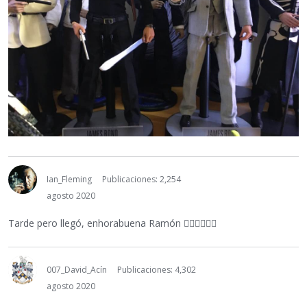
Ian_Fleming
Publicaciones: 2,254
agosto 2020
Tarde pero llegó, enhorabuena Ramón
👌🏽
👏🏼
👏🏼
007_David_Acín
Publicaciones: 4,302
agosto 2020