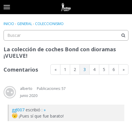
t
o
×
Acceder
·
Registrarse
g
INICIO
›
GENERAL
›
COLECCIONISMO
Acceder
Registrarse
g
l
e
Categorías
m
La colección de coches Bond con dioramas
e
¡VUELVE!
Hilos
n
u
Comentarios
«
1
2
3
4
5
6
»
Actividad
alberto
Publicaciones: 57
junio 2020
ggl007
escribió :
»
¡Pues sí que fue barato!