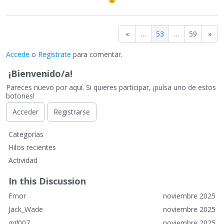
«
…
53
…
59
»
Accede
o
Regístrate
para comentar.
¡Bienvenido/a!
Pareces nuevo por aquí. Si quieres participar, ¡pulsa uno de estos
botones!
Acceder
Registrarse
E
Categorías
n
Hilos recientes
l
Actividad
a
c
In this Discussion
e
Fmor
noviembre 2025
s
r
Jack_Wade
noviembre 2025
á
ggl007
noviembre 2025