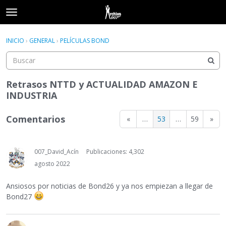
t
o
×
Acceder
·
Registrarse
g
INICIO
›
GENERAL
›
PELÍCULAS BOND
Acceder
Registrarse
g
l
e
Categorías
m
Retrasos NTTD y ACTUALIDAD AMAZON E
e
INDUSTRIA
Hilos
n
u
Comentarios
«
…
53
…
59
»
Actividad
007_David_Acín
Publicaciones: 4,302
agosto 2022
Ansiosos por noticias de Bond26 y ya nos empiezan a llegar de
Bond27