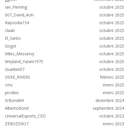
p
Ian_Fleming
octubre 2025
i
007_David_Acín
octubre 2025
d
o
Rapsodia154
octubre 2025
s
claalc
octubre 2025
El_Santo
octubre 2025
Gogol
octubre 2025
Miles_Messervy
octubre 2025
Weyland_Yutani1975
octubre 2025
Guadix007
octubre 2025
DEKE_RIVERS
febrero 2025
cms
enero 2025
picolbis
enero 2025
SrBondAR
diciembre 2024
AlbertoBond
septiembre 2024
UniversalExports_CEO
octubre 2023
ZEROZERO7
enero 2023