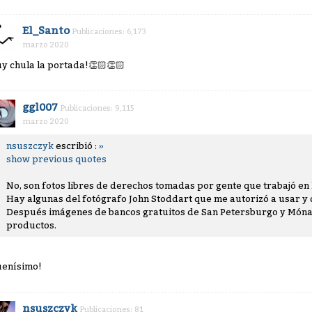
El_Santo
Publicaciones: 6,173
marzo 2020
y chula la portada!
👏🏻
👏🏻
ggl007
Publicaciones: 9,115
marzo 2020
nsuszczyk
escribió :
»
show previous quotes
No, son fotos libres de derechos tomadas por gente que trabajó en l
Hay algunas del fotógrafo John Stoddart que me autorizó a usar y 
Después imágenes de bancos gratuitos de San Petersburgo y Mónac
productos.
uenísimo!
nsuszczyk
Publicaciones: 81