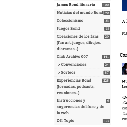
James Bond literario
100
Noticias del mundo Bond
90
Coleccionismo
33
A 
Juegos Bond
15
Mu
Creaciones de los fans
20
(fan art, juegos, dibujos,
dioramas...)
Co
Club Archivo 007
141
> Convenciones
24
> Sorteos
87
Experiencias Bond
228
Mu
(Jornadas, podcasts,
Le
reuniones...)
-D
Instrucciones y
6
-G
sugerencias del foro y de
co
la web
-L
co
Off Topic
125