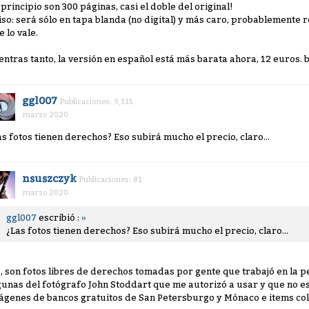
 principio son 300 páginas, casi el doble del original!
iso: será sólo en tapa blanda (no digital) y más caro, probablemente
e lo vale.
entras tanto, la versión en español está más barata ahora, 12 euros
ggl007
Publicaciones: 9,115
marzo 2020
as fotos tienen derechos? Eso subirá mucho el precio, claro...
nsuszczyk
Publicaciones: 81
marzo 2020
ggl007
escribió :
»
¿Las fotos tienen derechos? Eso subirá mucho el precio, claro...
, son fotos libres de derechos tomadas por gente que trabajó en la pe
gunas del fotógrafo John Stoddart que me autorizó a usar y que no 
ágenes de bancos gratuitos de San Petersburgo y Mónaco e items col