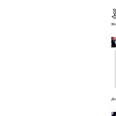
Mu
¡B