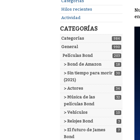
Enlaces
Categorías
rápidos
Hilos recientes
Nu
en
Actividad
CATEGORÍAS
Categorías
984
General
990
Películas Bond
203
> Bond de Amazon
18
> Sin tiempo para morir
30
(2021)
> Actores
34
> Música de las
32
películas Bond
> Vehículos
10
> Relojes Bond
3
> El futuro de James
7
Bond