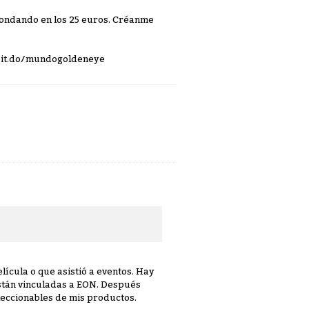
 rondando en los 25 euros. Créanme
. bit.do/mundogoldeneye
lícula o que asistió a eventos. Hay
están vinculadas a EON. Después
eccionables de mis productos.