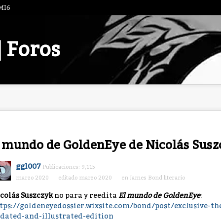
 MI6
| Foros
 mundo de GoldenEye de Nicolás Susz
ggl007
Publicaciones: 9,115
marzo 2020
editado marzo 2020
en
James Bond literario
colás Suszczyk
no para y reedita
El mundo de GoldenEye
:
tps://goldeneyedossier.wixsite.com/bond/post/exclusive-th
dated-and-illustrated-edition