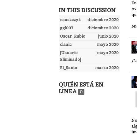
En
Av
IN THIS DISCUSSION
qu
nsuszczyk
diciembre 2020
Mi
ggl007
diciembre 2020
Oscar_Rubio
junio 2020
claalc
mayo 2020
[Usuario
mayo 2020
Eliminado]
¿L
El_Santo
marzo 2020
QUIÉN ESTÁ EN
LINEA
0
No
al
im