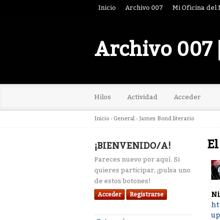
Inicio
Archivo 007
Mi Oficina del
Archivo 007 
Hilos
Actividad
Acceder
Inicio
›
General
›
James Bond literario
El
¡BIENVENIDO/A!
Pareces nuevo por aquí. Si
quieres participar, ¡pulsa uno
de estos botones!
Ni
Acceder
Registrarse
ht
up