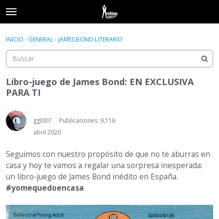
t
o
×
Acceder
·
Registrarse
g
INICIO
›
GENERAL
›
JAMES BOND LITERARIO
Acceder
Registrarse
g
l
e
Categorías
m
Libro-juego de James Bond: EN EXCLUSIVA
e
PARA TI
Hilos
n
u
Actividad
ggl007
Publicaciones: 9,116
abril 2020
Seguimos con nuestro propósito de que no te aburras en
casa y hoy te vamos a regalar una sorpresa inesperada:
un libro-juego de James Bond inédito en España.
#yomequedoencasa