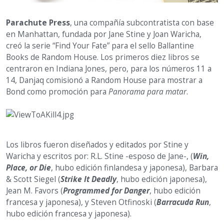
Parachute Press
, una compañía subcontratista con base
en Manhattan, fundada por Jane Stine y Joan Waricha,
creó la serie “Find Your Fate” para el sello Ballantine
Books de Random House. Los primeros diez libros se
centraron en Indiana Jones, pero, para los números 11 a
14, Danjaq comisionó a Random House para mostrar a
Bond como promoción para
Panorama para matar
.
Los libros fueron diseñados y editados por Stine y
Waricha y escritos por: R.L. Stine -esposo de Jane-, (
Win,
Place, or Die
, hubo edición finlandesa y japonesa), Barbara
& Scott Siegel (
Strike It Deadly
, hubo edición japonesa),
Jean M. Favors (
Programmed for Danger
, hubo edición
francesa y japonesa), y Steven Otfinoski (
Barracuda Run
,
hubo edición francesa y japonesa).