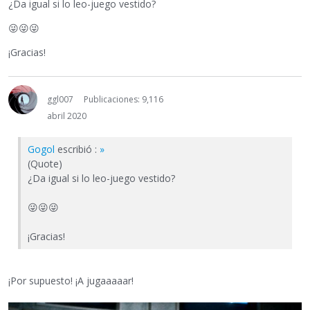
¿Da igual si lo leo-juego vestido?
😜
😜
😜
¡Gracias!
ggl007
Publicaciones: 9,116
abril 2020
Gogol
escribió :
»
(Quote)
¿Da igual si lo leo-juego vestido?
😜
😜
😜
¡Gracias!
¡Por supuesto! ¡A jugaaaaar!