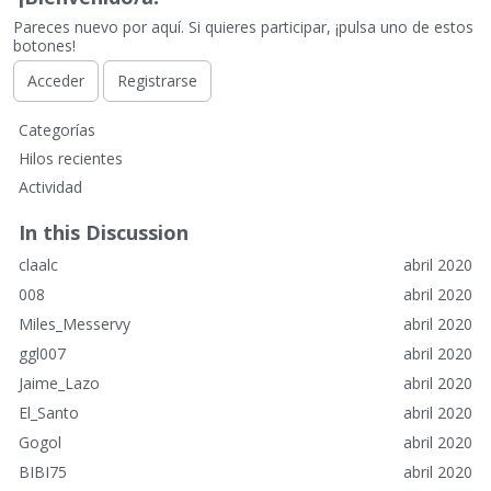
Pareces nuevo por aquí. Si quieres participar, ¡pulsa uno de estos
botones!
Acceder
Registrarse
E
Categorías
n
Hilos recientes
l
Actividad
a
c
In this Discussion
e
claalc
abril 2020
s
r
008
abril 2020
á
Miles_Messervy
abril 2020
p
ggl007
abril 2020
i
Jaime_Lazo
abril 2020
d
o
El_Santo
abril 2020
s
Gogol
abril 2020
BIBI75
abril 2020