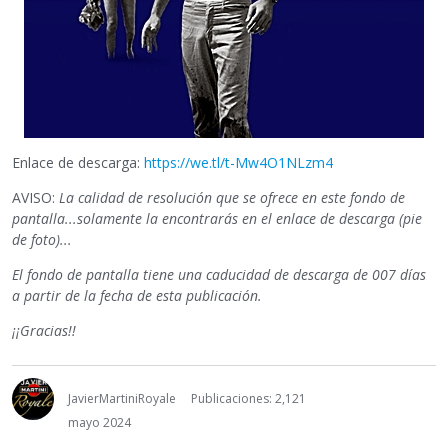
Enlace de descarga:
https://we.tl/t-Mw4O1NLzm4
AVISO:
La calidad de resolución que se ofrece en este fondo de
pantalla...solamente la encontrarás en el enlace de descarga (pie
de foto)...
El fondo de pantalla tiene una caducidad de descarga de 007 días
a partir de la fecha de esta publicación.
¡¡Gracias!!
JavierMartiniRoyale
Publicaciones: 2,121
mayo 2024