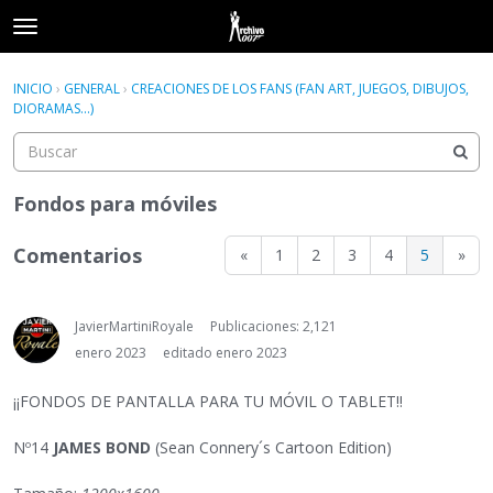
t
o
×
Acceder
·
Registrarse
g
INICIO
›
GENERAL
›
CREACIONES DE LOS FANS (FAN ART, JUEGOS, DIBUJOS,
Acceder
Registrarse
g
DIORAMAS...)
l
e
Categorías
m
e
Fondos para móviles
Hilos
n
u
Comentarios
«
1
2
3
4
5
»
Actividad
JavierMartiniRoyale
Publicaciones: 2,121
enero 2023
editado enero 2023
¡¡FONDOS DE PANTALLA PARA TU MÓVIL O TABLET!!
Nº14
JAMES BOND
(Sean Connery´s Cartoon Edition)