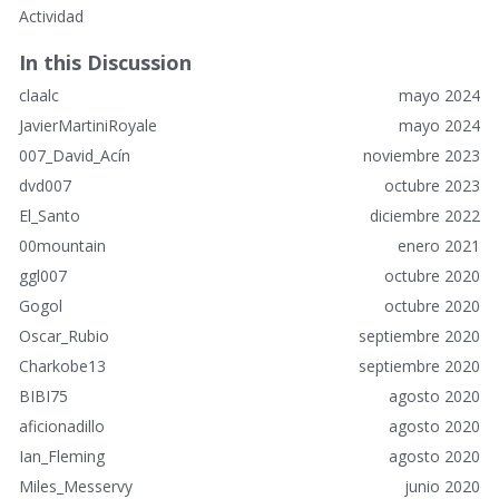
l
Actividad
a
c
In this Discussion
e
claalc
mayo 2024
s
r
JavierMartiniRoyale
mayo 2024
á
007_David_Acín
noviembre 2023
p
dvd007
octubre 2023
i
El_Santo
diciembre 2022
d
o
00mountain
enero 2021
s
ggl007
octubre 2020
Gogol
octubre 2020
Oscar_Rubio
septiembre 2020
Charkobe13
septiembre 2020
BIBI75
agosto 2020
aficionadillo
agosto 2020
Ian_Fleming
agosto 2020
Miles_Messervy
junio 2020