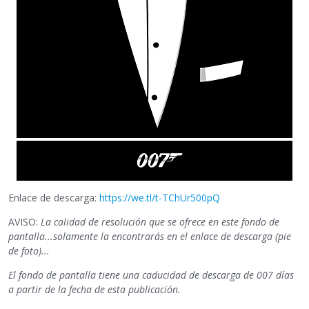
Enlace de descarga:
https://we.tl/t-TChUr500pQ
AVISO:
La calidad de resolución que se ofrece en este fondo de
pantalla...solamente la encontrarás en el enlace de descarga (pie
de foto)...
El fondo de pantalla tiene una caducidad de descarga de 007 días
a partir de la fecha de esta publicación.