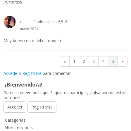
¡¡Gracias!!
claalc
Publicaciones: 6,516
mayo 2024
Muy bueno este del esmoquin!
«
1
2
3
4
5
»
Accede
o
Regístrate
para comentar.
¡Bienvenido/a!
Pareces nuevo por aquí. Si quieres participar, ¡pulsa uno de estos
botones!
Acceder
Registrarse
E
Categorías
n
Hilos recientes