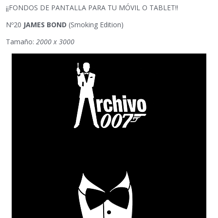
¡¡FONDOS DE PANTALLA PARA TU MÓVIL O TABLET!!
Nº20
JAMES BOND
(Smoking Edition)
Tamaño:
2000 x 3000