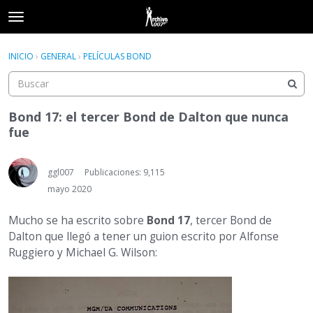
t
o
×
Acceder
·
Registrarse
g
INICIO
›
GENERAL
›
PELÍCULAS BOND
Acceder
Registrarse
g
l
e
Categorías
m
Bond 17: el tercer Bond de Dalton que nunca
e
fue
Hilos
n
u
Actividad
ggl007
Publicaciones: 9,115
mayo 2020
Mucho se ha escrito sobre
Bond 17
, tercer Bond de
Dalton que llegó a tener un guion escrito por Alfonse
Ruggiero y Michael G. Wilson: