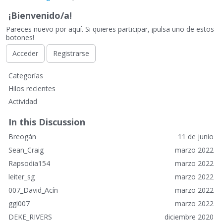
¡Bienvenido/a!
Pareces nuevo por aquí. Si quieres participar, ¡pulsa uno de estos
botones!
Acceder
Registrarse
E
Categorías
n
Hilos recientes
l
Actividad
a
c
In this Discussion
e
Breogán
11 de junio
s
r
Sean_Craig
marzo 2022
á
Rapsodia154
marzo 2022
p
leiter_sg
marzo 2022
i
007_David_Acín
marzo 2022
d
o
ggl007
marzo 2022
s
DEKE_RIVERS
diciembre 2020