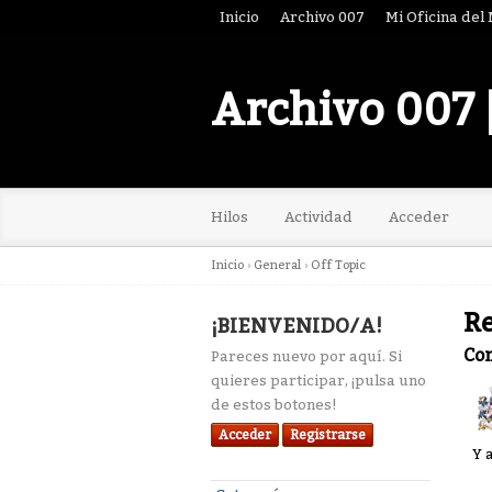
Inicio
Archivo 007
Mi Oficina del
Archivo 007 
Hilos
Actividad
Acceder
Inicio
›
General
›
Off Topic
Re
¡BIENVENIDO/A!
Co
Pareces nuevo por aquí. Si
quieres participar, ¡pulsa uno
de estos botones!
Acceder
Registrarse
Y 