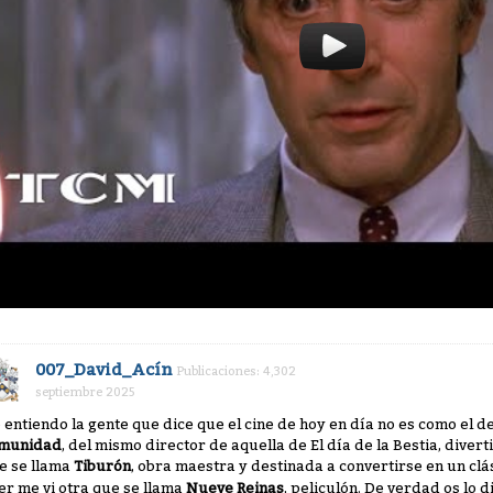
007_David_Acín
Publicaciones: 4,302
septiembre 2025
 entiendo la gente que dice que el cine de hoy en día no es como el 
munidad
, del mismo director de aquella de El día de la Bestia, diver
e se llama
Tiburón
, obra maestra y destinada a convertirse en un clásic
er me vi otra que se llama
Nueve Reinas
, peliculón. De verdad os lo 