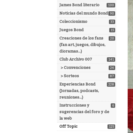
James Bond literario
100
Noticias del mundo Bond
90
Coleccionismo
33
Juegos Bond
15
Creaciones de los fans
20
(fan art, juegos, dibujos,
dioramas...)
Club Archivo 007
141
> Convenciones
24
> Sorteos
87
Experiencias Bond
228
(Jornadas, podcasts,
reuniones...)
Instrucciones y
6
sugerencias del foro y de
la web
Off Topic
125