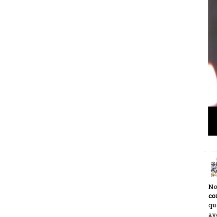
No
co
qu
ay