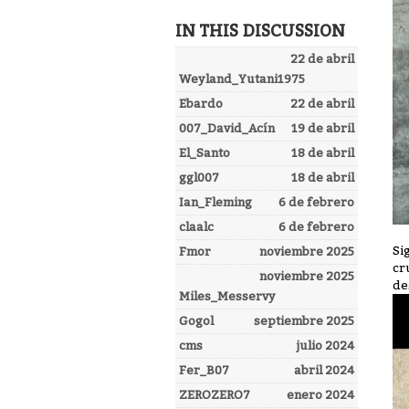
IN THIS DISCUSSION
22 de abril
Weyland_Yutani1975
Ebardo
22 de abril
007_David_Acín
19 de abril
El_Santo
18 de abril
ggl007
18 de abril
Ian_Fleming
6 de febrero
claalc
6 de febrero
Si
Fmor
noviembre 2025
cr
noviembre 2025
de
Miles_Messervy
Gogol
septiembre 2025
cms
julio 2024
Fer_B07
abril 2024
ZEROZERO7
enero 2024