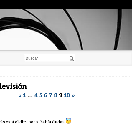
levisión
«
1
…
4
5
6
7
8
9
10
»
ás está el db5, por si había dudas