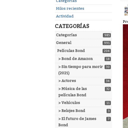
Enlaces
Categorías
rápidos
Hilos recientes
Actividad
Pr
CATEGORÍAS
Categorías
985
General
991
Películas Bond
204
> Bond de Amazon
18
> Sin tiempo para morir
30
(2021)
> Actores
34
> Música de las
32
películas Bond
> Vehículos
11
> Relojes Bond
3
> El futuro de James
7
Bond