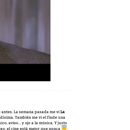
de antes. La semana pasada me vi
La
tidísima. También me vi el finde una
o, aviso... y ojo a la música. Y justo
digo, el cine está mejor que nunca