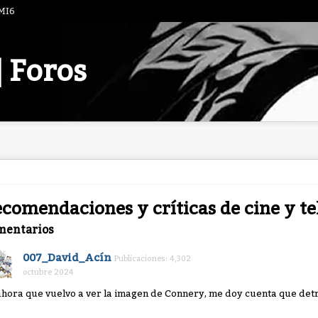
 MI6
| Foros
comendaciones y críticas de cine y te
mentarios
007_David_Acín
Publicaciones: 4,302
octubre 2024
ahora que vuelvo a ver la imagen de Connery, me doy cuenta que detr