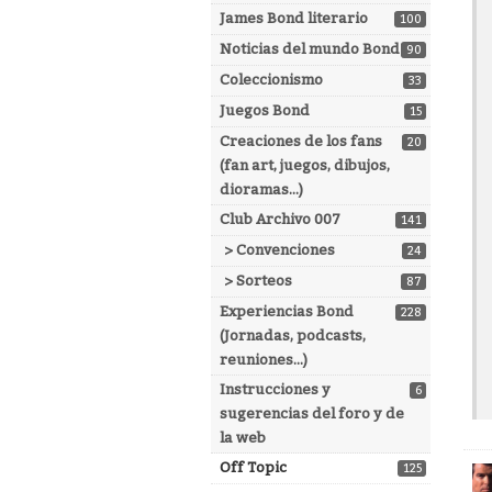
James Bond literario
100
Noticias del mundo Bond
90
Coleccionismo
33
Juegos Bond
15
Creaciones de los fans
20
(fan art, juegos, dibujos,
dioramas...)
Club Archivo 007
141
> Convenciones
24
> Sorteos
87
Experiencias Bond
228
(Jornadas, podcasts,
reuniones...)
Instrucciones y
6
sugerencias del foro y de
la web
Off Topic
125