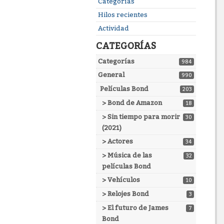
Enlaces
Categorías
rápidos
Hilos recientes
Actividad
CATEGORÍAS
Categorías
984
General
990
Películas Bond
203
> Bond de Amazon
18
> Sin tiempo para morir
30
(2021)
> Actores
34
> Música de las
32
películas Bond
> Vehículos
10
> Relojes Bond
3
> El futuro de James
7
Bond