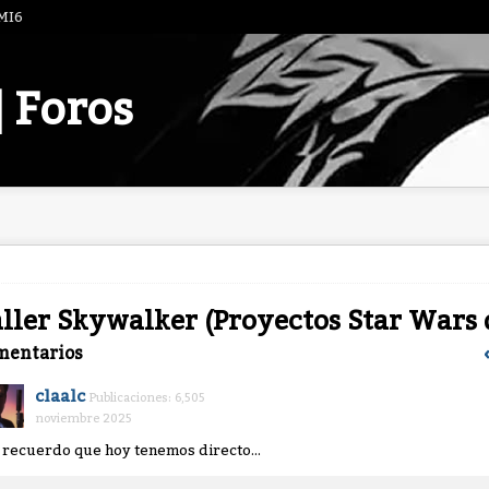
 MI6
| Foros
ller Skywalker (Proyectos Star Wars 
mentarios
claalc
Publicaciones: 6,505
noviembre 2025
 recuerdo que hoy tenemos directo...