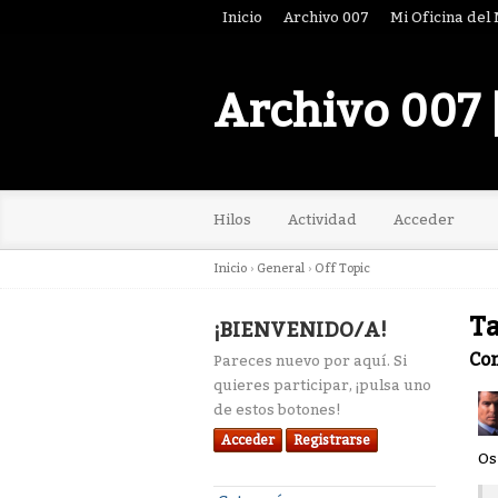
Inicio
Archivo 007
Mi Oficina del
Archivo 007 
Hilos
Actividad
Acceder
Inicio
›
General
›
Off Topic
Ta
¡BIENVENIDO/A!
Co
Pareces nuevo por aquí. Si
quieres participar, ¡pulsa uno
de estos botones!
Acceder
Registrarse
Os