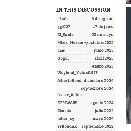
IN THIS DISCUSSION
claalc
5 de agosto
ggl007
17 de junio
El_Santo
23 de mayo
Miles_Messervy
octubre 2025
cms
junio 2025
Gogol
abril 2025
enero 2025
Weyland_Yutani1975
AlbertoBond
diciembre 2024
septiembre 2024
Oscar_Rubio
KERIWARS
agosto 2024
Ebardo
julio 2024
leiter_sg
mayo 2024
SrBondAR
septiembre 2023