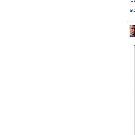
¡Q
ht