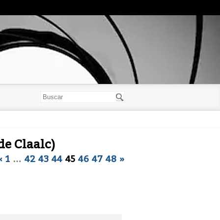
de Claalc)
«
1
…
42
43
44
45
46
47
48
»