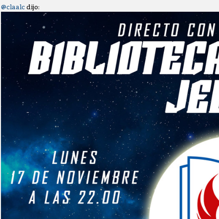
@claalc
dijo: