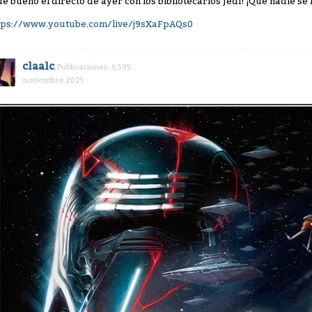
ué bueno el directo de ayer con los bibliotecarios Jedi! ¡Que nadie se 
tps://www.youtube.com/live/j9sXaFpAQs0
claalc
Publicaciones: 6,505
noviembre 2025