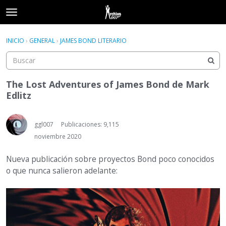
t
o
×
Acceder
·
Registrarse
g
INICIO
›
GENERAL
›
JAMES BOND LITERARIO
Acceder
Registrarse
g
l
e
Categorías
m
The Lost Adventures of James Bond de Mark
e
Edlitz
Hilos
n
u
Actividad
ggl007
Publicaciones: 9,115
noviembre 2020
Nueva publicación sobre proyectos Bond poco conocidos
o que nunca salieron adelante: