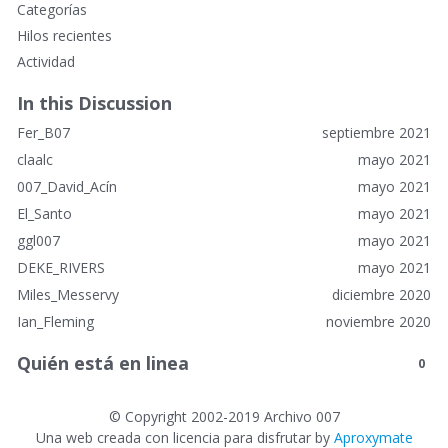
E
Categorías
n
Hilos recientes
l
Actividad
a
c
In this Discussion
e
Fer_B07
septiembre 2021
s
r
claalc
mayo 2021
á
007_David_Acín
mayo 2021
p
El_Santo
mayo 2021
i
ggl007
mayo 2021
d
o
DEKE_RIVERS
mayo 2021
s
Miles_Messervy
diciembre 2020
Ian_Fleming
noviembre 2020
Quién está en linea
0
©
Copyright 2002-2019 Archivo 007
Una web creada con licencia para disfrutar by
Aproxymate