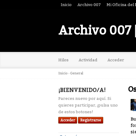
Inicio
Archivo 007
Mi Oficina del
Archivo 007 
Hilos
Actividad
Acceder
Inicio
›
General
Os
¡BIENVENIDO/A!
Pareces nuevo por aquí. Si
quieres participar, ¡pulsa uno
de estos botones!
Bu
Acceder
Registrarse
fo
si