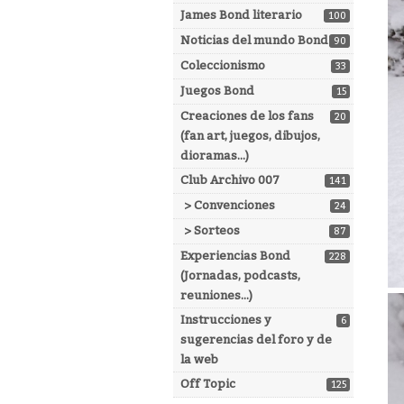
James Bond literario
100
Noticias del mundo Bond
90
Coleccionismo
33
Juegos Bond
15
Creaciones de los fans
20
(fan art, juegos, dibujos,
dioramas...)
Club Archivo 007
141
> Convenciones
24
> Sorteos
87
Experiencias Bond
228
(Jornadas, podcasts,
reuniones...)
Instrucciones y
6
sugerencias del foro y de
la web
Off Topic
125