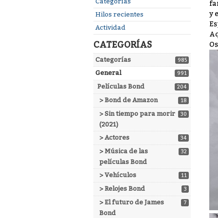
Enlaces
Categorías
fa
rápidos
y 
Hilos recientes
Es
Actividad
Aq
CATEGORÍAS
Os
Categorías
985
General
991
Películas Bond
204
> Bond de Amazon
18
> Sin tiempo para morir
30
(2021)
> Actores
34
> Música de las
32
películas Bond
> Vehículos
11
> Relojes Bond
3
> El futuro de James
7
Bond