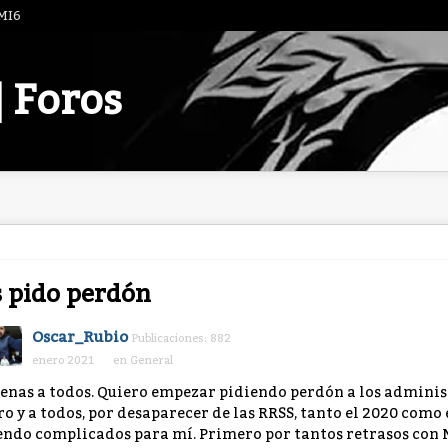
 MI6
| Foros
 pido perdón
Oscar_Rubio
Publicaciones: 882
enero 2021
en
General
enas a todos. Quiero empezar pidiendo perdón a los administ
ro y a todos, por desaparecer de las RRSS, tanto el 2020 como
endo complicados para mí. Primero por tantos retrasos con 