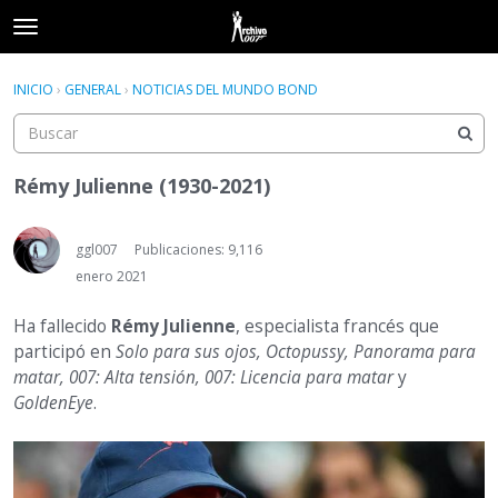
t
o
×
Acceder
·
Registrarse
g
INICIO
›
GENERAL
›
NOTICIAS DEL MUNDO BOND
Acceder
Registrarse
g
l
e
Categorías
m
Rémy Julienne (1930-2021)
e
Hilos
n
u
ggl007
Publicaciones: 9,116
Actividad
enero 2021
Ha fallecido
Rémy Julienne
, especialista francés que
participó en
S
olo para sus ojos, Octopussy, Panorama para
matar, 007: Alta tensión, 007: Licencia para matar
y
GoldenEye
.