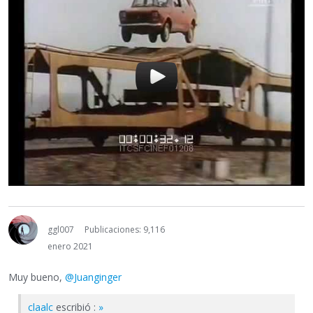
ggl007
Publicaciones: 9,116
enero 2021
Muy bueno,
@Juanginger
claalc
escribió :
»