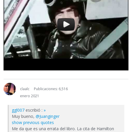
claalc
Publicaciones: 6,516
enero 2021
ggl007
escribió :
»
Muy bueno,
@Juanginger
show previous quotes
Me da que es una errata del libro. La cita de Hamilton