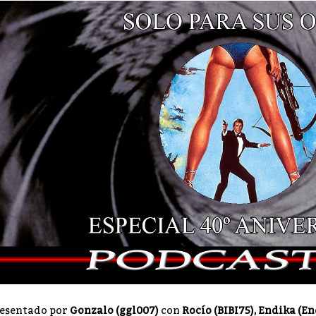
esentado por
Gonzalo (ggl007)
con
Rocío (BIBI75), Endika (E