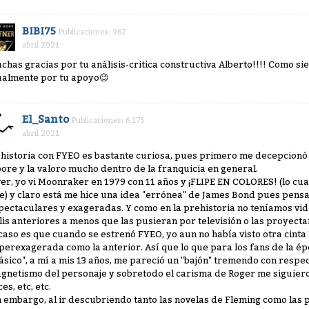
BIBI75
Publicaciones: 962
abril 2021
chas gracias por tu análisis-critica constructiva Alberto!!!! Como si
ualmente por tu apoyo
😉
El_Santo
Publicaciones: 6,175
abril 2021
 historia con FYEO es bastante curiosa, pues primero me decepcionó
ore y la valoro mucho dentro de la franquicia en general.
ver, yo vi Moonraker en 1979 con 11 años y ¡FLIPE EN COLORES! (lo cua
 je) y claro está me hice una idea "errónea" de James Bond pues pensa
pectaculares y exageradas. Y como en la prehistoria no teníamos vid
lis anteriores a menos que las pusieran por televisión o las proyecta
 caso es que cuando se estrenó FYEO, yo aun no había visto otra cin
perexagerada como la anterior. Así que lo que para los fans de la ép
lásico", a mí a mis 13 años, me pareció un "bajón" tremendo con respe
gnetismo del personaje y sobretodo el carisma de Roger me siguiero
es, etc, etc.
n embargo, al ir descubriendo tanto las novelas de Fleming como las p