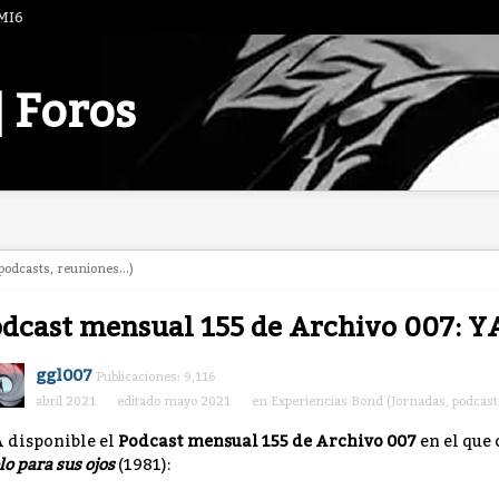
 MI6
| Foros
odcasts, reuniones...)
dcast mensual 155 de Archivo 007: 
ggl007
Publicaciones: 9,116
abril 2021
editado mayo 2021
en
Experiencias Bond (Jornadas, podcasts
 disponible el
Podcast mensual 155 de Archivo 007
en el que
lo para sus ojos
(1981):