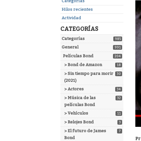
Enlaces
Categorías
rápidos
Hilos recientes
Actividad
CATEGORÍAS
Categorías
985
General
991
Películas Bond
204
> Bond de Amazon
18
> Sin tiempo para morir
30
(2021)
> Actores
34
> Música de las
32
películas Bond
> Vehículos
11
> Relojes Bond
3
> El futuro de James
7
Bond
Pr