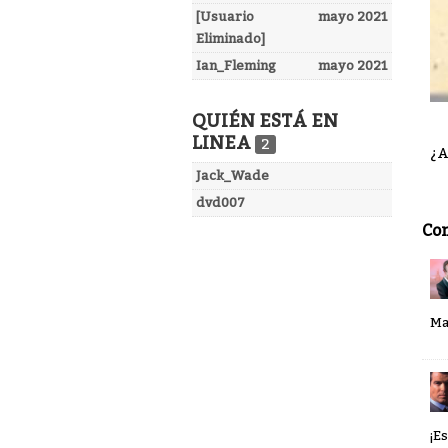
[Usuario
mayo 2021
Eliminado]
Ian_Fleming
mayo 2021
QUIÉN ESTÁ EN
LINEA
2
¿A
Jack_Wade
dvd007
Co
Ma
¡E