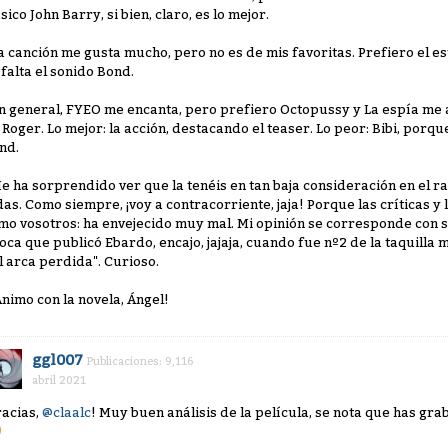
sico John Barry, si bien, claro, es lo mejor.
La canción me gusta mucho, pero no es de mis favoritas. Prefiero el est
 falta el sonido Bond.
En general, FYEO me encanta, pero prefiero Octopussy y La espía me 
 Roger. Lo mejor: la acción, destacando el teaser. Lo peor: Bibi, por
nd.
Me ha sorprendido ver que la tenéis en tan baja consideración en el r
das. Como siempre, ¡voy a contracorriente, jaja! Porque las críticas y 
mo vosotros: ha envejecido muy mal. Mi opinión se corresponde con s
oca que publicó Ebardo, encajo, jajaja, cuando fue nº2 de la taquilla 
l arca perdida". Curioso.
¡Ánimo con la novela, Ángel!
ggl007
Publicaciones: 9,116
abril 2021
racias,
@claalc
! Muy buen análisis de la película, se nota que has gr