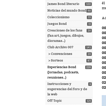
él
James Bond literario
100
mu
Noticias del mundo Bond
90
Coleccionismo
33
Ad
Juegos Bond
15
00
Creaciones de los fans
20
00
(fan art, juegos, dibujos,
00
dioramas...)
00
Club Archivo 007
00
141
00
> Convenciones
24
00
> Sorteos
87
00
Experiencias Bond
00
228
(Jornadas, podcasts,
00
02
reuniones...)
02
Instrucciones y
6
02
sugerencias del foro y de
la web
Off Topic
125