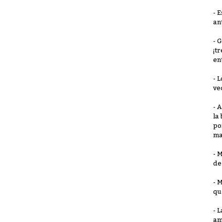
- 
an
- 
¡t
en
- 
ve
- 
la
po
ma
- 
de
- 
qu
- 
am