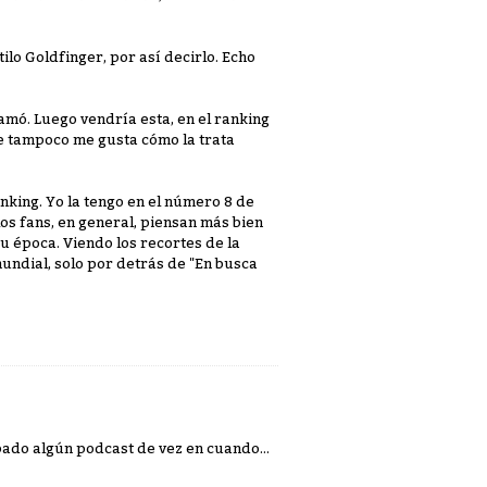
ilo Goldfinger, por así decirlo. Echo
amó. Luego vendría esta, en el ranking
que tampoco me gusta cómo la trata
anking. Yo la tengo en el número 8 de
los fans, en general, piensan más bien
u época. Viendo los recortes de la
mundial, solo por detrás de "En busca
abado algún podcast de vez en cuando...