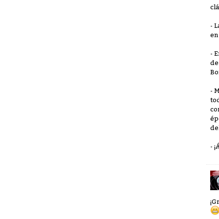
clá
- 
en
- 
de
Bo
- 
to
co
ép
de
- 
¡G