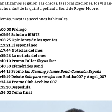
 analizamos el guion, las chicas, las localizaciones, los villan
cho más!! de la quinta película Bond de Roger Moore.
emás, nuestras secciones habituales:
:00:00 Prólogo
:05:54 Saludo a BIBI75
:08:25 Opiniones de los oyentes
:13:21 El espontáneo
:17:44 Noticias del mes
:35:26 La noticia del mes
:40:10 Promo Taller Skywalker
:40:50 Efemérides Bond
:44:15 Promo
Ian Fleming y James Bond: Conexión España
:45:19 Debate
Solo para sus ojos
con Endika007 y Angel_007
:34:40 Promo Club Archivo 007
:35:10 Despedida
:36:02 Tema final