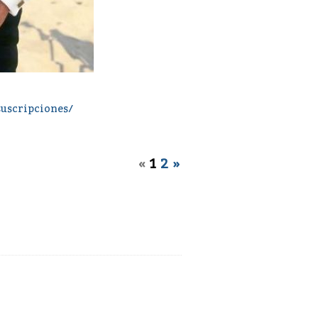
suscripciones/
«
1
2
»