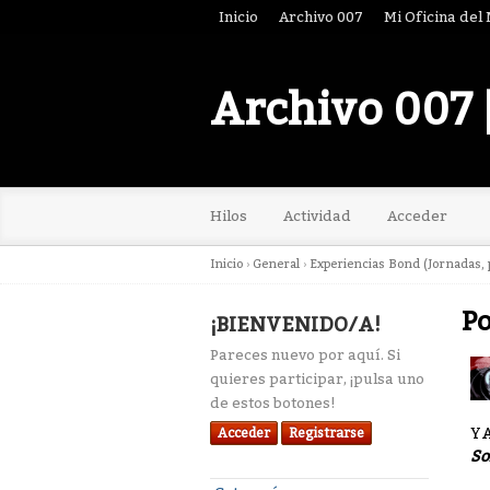
Inicio
Archivo 007
Mi Oficina del
Archivo 007 
Hilos
Actividad
Acceder
Inicio
›
General
›
Experiencias Bond (Jornadas, p
Po
¡BIENVENIDO/A!
Pareces nuevo por aquí. Si
quieres participar, ¡pulsa uno
de estos botones!
YA
Acceder
Registrarse
So