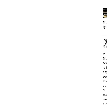
Mu
ig
Mi
Mo
A 
je
es
pe
El
su
"c
ma
vec
Si