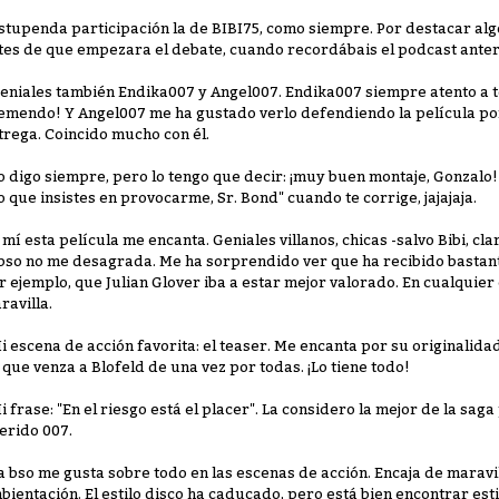
Estupenda participación la de BIBI75, como siempre. Por destacar algo
tes de que empezara el debate, cuando recordábais el podcast anter
Geniales también Endika007 y Angel007. Endika007 siempre atento a t
remendo! Y Angel007 me ha gustado verlo defendiendo la película p
trega. Coincido mucho con él.
Lo digo siempre, pero lo tengo que decir: ¡muy buen montaje, Gonzalo
o que insistes en provocarme, Sr. Bond" cuando te corrige, jajajaja.
A mí esta película me encanta. Geniales villanos, chicas -salvo Bibi, cla
 bso no me desagrada. Me ha sorprendido ver que ha recibido bastant
r ejemplo, que Julian Glover iba a estar mejor valorado. En cualquier
ravilla.
Mi escena de acción favorita: el teaser. Me encanta por su originalidad
 que venza a Blofeld de una vez por todas. ¡Lo tiene todo!
Mi frase: "En el riesgo está el placer". La considero la mejor de la sa
erido 007.
La bso me gusta sobre todo en las escenas de acción. Encaja de maravill
bientación. El estilo disco ha caducado, pero está bien encontrar estil