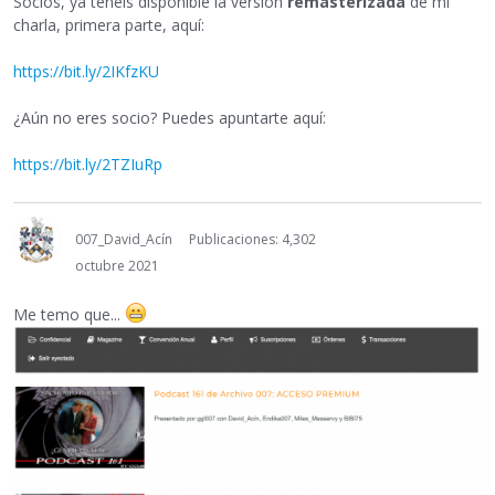
Socios, ya tenéis disponible la versión
remasterizada
de mi
charla, primera parte, aquí:
https://bit.ly/2IKfzKU
¿Aún no eres socio? Puedes apuntarte aquí:
https://bit.ly/2TZIuRp
007_David_Acín
Publicaciones: 4,302
octubre 2021
Me temo que...