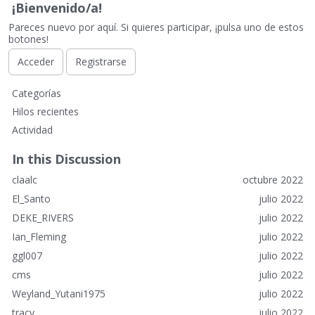
¡Bienvenido/a!
Pareces nuevo por aquí. Si quieres participar, ¡pulsa uno de estos
botones!
Acceder
Registrarse
E
Categorías
n
Hilos recientes
l
Actividad
a
c
In this Discussion
e
claalc
octubre 2022
s
r
El_Santo
julio 2022
á
DEKE_RIVERS
julio 2022
p
Ian_Fleming
julio 2022
i
ggl007
julio 2022
d
o
cms
julio 2022
s
Weyland_Yutani1975
julio 2022
tracy
julio 2022