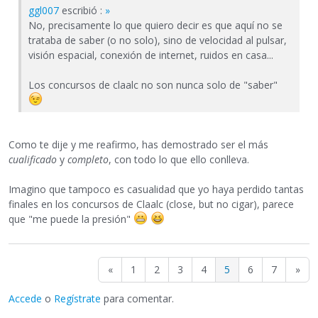
ggl007
escribió :
»
No, precisamente lo que quiero decir es que aquí no se
trataba de saber (o no solo), sino de velocidad al pulsar,
visión espacial, conexión de internet, ruidos en casa...
Los concursos de claalc no son nunca solo de "saber"
Como te dije y me reafirmo, has demostrado ser el más
cualificado
y
completo
, con todo lo que ello conlleva.
Imagino que tampoco es casualidad que yo haya perdido tantas
finales en los concursos de Claalc (close, but no cigar), parece
que "me puede la presión"
«
1
2
3
4
5
6
7
»
Accede
o
Regístrate
para comentar.