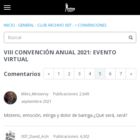
t
o
×
Acceder
·
Registrarse
g
INICIO
›
GENERAL
›
CLUB ARCHIVO 007
›
> CONVENCIONES
Acceder
Registrarse
g
l
e
Categorías
m
VIII CONVENCIÓN ANUAL 2021: EVENTO
e
VIRTUAL
Hilos
n
u
Comentarios
«
1
2
3
4
5
6
7
»
Actividad
Miles_Messervy
Publicaciones: 2,649
septiembre 2021
Misterio, emoción, intriga y dolor de barriga.¿Qué será, será?
007_David_Acín
Publicaciones: 4,302