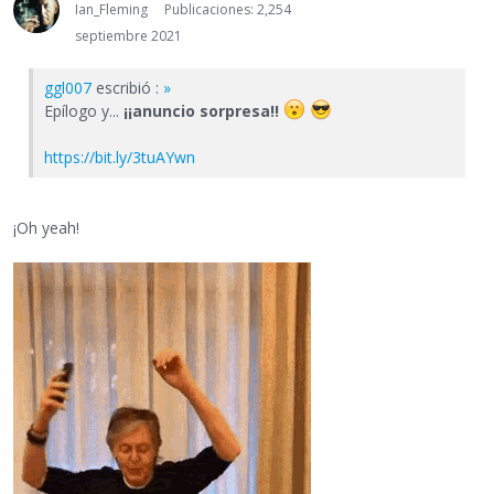
Ian_Fleming
Publicaciones: 2,254
septiembre 2021
ggl007
escribió :
»
Epílogo y...
¡¡anuncio sorpresa!!
https://bit.ly/3tuAYwn
¡Oh yeah!