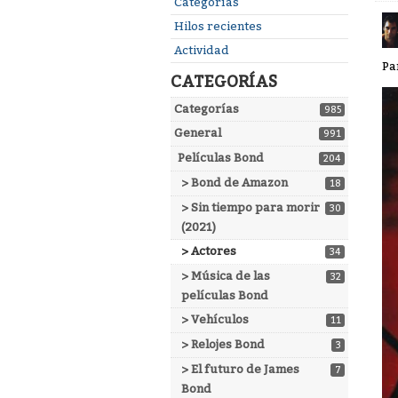
Enlaces
Categorías
rápidos
Hilos recientes
Actividad
Pa
CATEGORÍAS
Categorías
985
General
991
Películas Bond
204
> Bond de Amazon
18
> Sin tiempo para morir
30
(2021)
> Actores
34
> Música de las
32
películas Bond
> Vehículos
11
> Relojes Bond
3
> El futuro de James
7
Bond