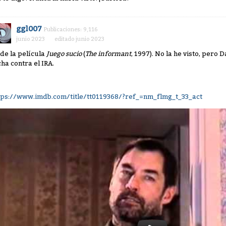
ggl007
Publicaciones: 9,116
junio 2023
editado junio 2023
 de la película
Juego sucio
(
The informant
, 1997). No la he visto, pero
cha contra el IRA.
tps://www.imdb.com/title/tt0119368/?ref_=nm_flmg_t_33_act