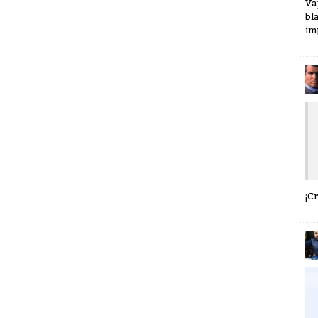
Va
bl
im
¡C