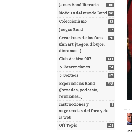
James Bond literario
100
Noticias del mundo Bond
90
Coleccionismo
33
Juegos Bond
15
Creaciones de los fans
20
(fan art, juegos, dibujos,
dioramas...)
Club Archivo 007
141
> Convenciones
24
> Sorteos
87
Experiencias Bond
228
(Jornadas, podcasts,
reuniones...)
Instrucciones y
6
sugerencias del foro y de
la web
Off Topic
125
¡Y