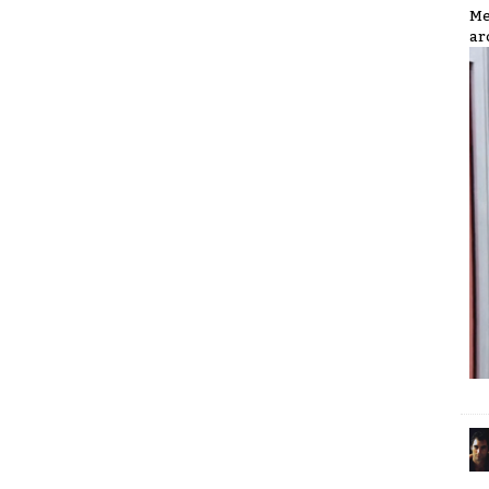
Me
ar