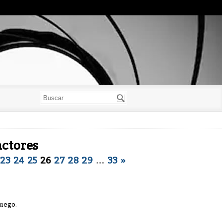
actores
23
24
25
26
27
28
29
…
33
»
juego.