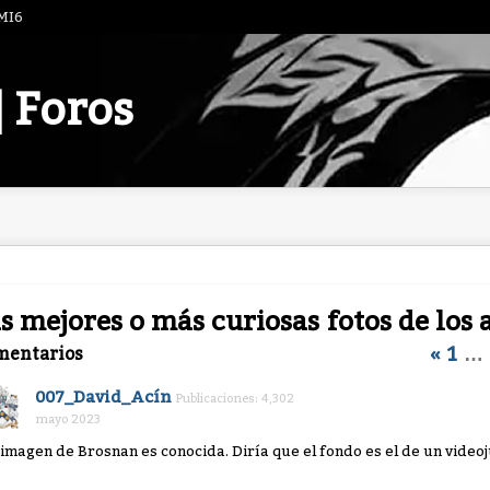
 MI6
| Foros
s mejores o más curiosas fotos de los 
«
1
…
mentarios
007_David_Acín
Publicaciones: 4,302
mayo 2023
 imagen de Brosnan es conocida. Diría que el fondo es el de un video