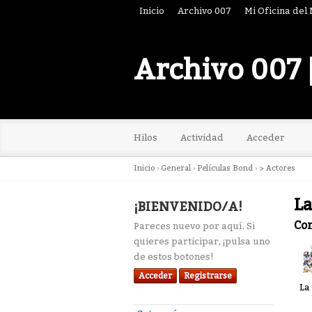
Inicio
Archivo 007
Mi Oficina del
Archivo 007 
Hilos
Actividad
Acceder
Inicio
›
General
›
Películas Bond
›
> Actores
La
¡BIENVENIDO/A!
Co
Pareces nuevo por aquí. Si
quieres participar, ¡pulsa uno
de estos botones!
Acceder
Registrarse
La