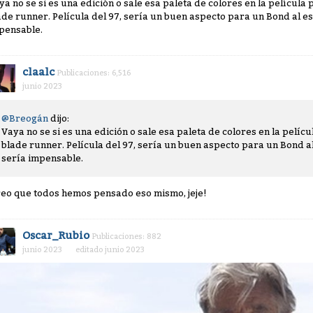
ya no se si es una edición o sale esa paleta de colores en la películ
ade runner. Película del 97, sería un buen aspecto para un Bond al es
pensable.
claalc
Publicaciones: 6,516
junio 2023
@Breogán
dijo:
Vaya no se si es una edición o sale esa paleta de colores en la pelí
blade runner. Película del 97, sería un buen aspecto para un Bond al
sería impensable.
reo que todos hemos pensado eso mismo, jeje!
Oscar_Rubio
Publicaciones: 882
junio 2023
editado junio 2023