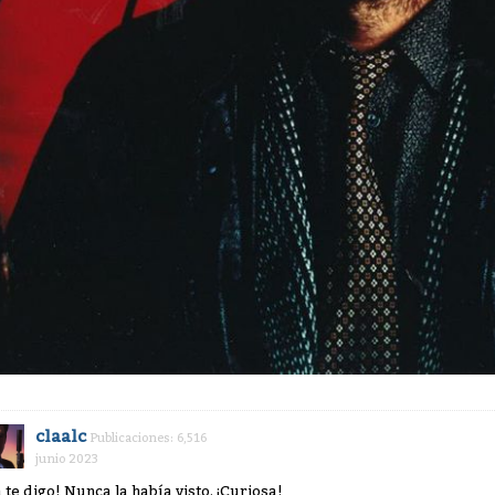
claalc
Publicaciones: 6,516
junio 2023
a te digo! Nunca la había visto. ¡Curiosa!