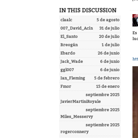
IN THIS DISCUSSION
claalc
5 de agosto
007_David_Acín
31 de julio
Es
El_Santo
20 de julio
lu
Breogán
1 de julio
Ebardo
26 de junio
ht
Jack_Wade
6 de junio
ggl007
6 de junio
Ian_Fleming
5 de febrero
Fmor
15 de enero
septiembre 2025
JavierMartiniRoyale
septiembre 2025
Miles_Messervy
septiembre 2025
rogerconnery