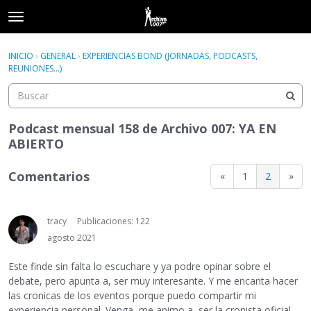
t
o
×
Acceder
·
Registrarse
g
INICIO
›
GENERAL
›
EXPERIENCIAS BOND (JORNADAS, PODCASTS,
Acceder
Registrarse
g
REUNIONES...)
l
e
Categorías
m
e
Podcast mensual 158 de Archivo 007: YA EN
Hilos
n
ABIERTO
u
Actividad
Comentarios
«
1
2
»
tracy
Publicaciones: 122
agosto 2021
Este finde sin falta lo escuchare y ya podre opinar sobre el
debate, pero apunta a, ser muy interesante. Y me encanta hacer
las cronicas de los eventos porque puedo compartir mi
experiencia personal. Venga, me animo a, ser la cronista oficial