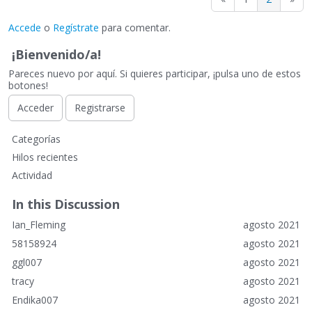
Accede
o
Regístrate
para comentar.
¡Bienvenido/a!
Pareces nuevo por aquí. Si quieres participar, ¡pulsa uno de estos
botones!
Acceder
Registrarse
E
Categorías
n
Hilos recientes
l
Actividad
a
c
In this Discussion
e
Ian_Fleming
agosto 2021
s
r
58158924
agosto 2021
á
ggl007
agosto 2021
p
tracy
agosto 2021
i
Endika007
agosto 2021
d