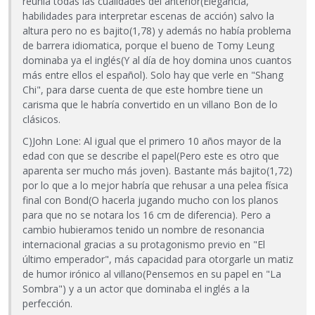
reunía todas las cualidades del anterior(Elegancia,
habilidades para interpretar escenas de acción) salvo la
altura pero no es bajito(1,78) y además no había problema
de barrera idiomatica, porque el bueno de Tomy Leung
dominaba ya el inglés(Y al día de hoy domina unos cuantos
más entre ellos el español). Solo hay que verle en "Shang
Chi", para darse cuenta de que este hombre tiene un
carisma que le habría convertido en un villano Bon de lo
clásicos.
C)John Lone: Al igual que el primero 10 años mayor de la
edad con que se describe el papel(Pero este es otro que
aparenta ser mucho más joven). Bastante más bajito(1,72)
por lo que a lo mejor habría que rehusar a una pelea física
final con Bond(O hacerla jugando mucho con los planos
para que no se notara los 16 cm de diferencia). Pero a
cambio hubieramos tenido un nombre de resonancia
internacional gracias a su protagonismo previo en "El
último emperador", más capacidad para otorgarle un matiz
de humor irónico al villano(Pensemos en su papel en "La
Sombra") y a un actor que dominaba el inglés a la
perfección.