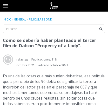
t
o
×
Acceder
·
Registrarse
g
INICIO
›
GENERAL
›
PELÍCULAS BOND
Acceder
Registrarse
g
l
e
Categorías
m
Como se debería haber planteado el tercer
e
film de Dalton "Property of a Lady".
Hilos
n
u
Actividad
rafaelgg
Publicaciones: 118
octubre 2021
editado octubre 2021
Es una de las cosas que más suelen debatirse, esa película
que a principio de los 90 debía de significar la tercera
incursión del actor galés en el personaje de 007 y que
muchos lamentamos que nunca se produjese. Lo haré
dentro de unos cauces realistas, sin soltar cosas que
todos sabemos eran prácticamente imposibles como