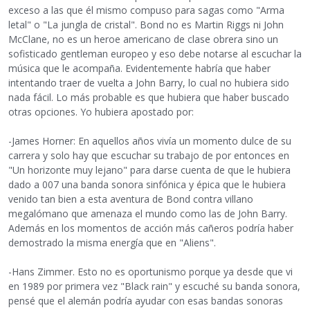
exceso a las que él mismo compuso para sagas como "Arma
letal" o "La jungla de cristal". Bond no es Martin Riggs ni John
McClane, no es un heroe americano de clase obrera sino un
sofisticado gentleman europeo y eso debe notarse al escuchar la
música que le acompaña. Evidentemente habría que haber
intentando traer de vuelta a John Barry, lo cual no hubiera sido
nada fácil. Lo más probable es que hubiera que haber buscado
otras opciones. Yo hubiera apostado por:
-James Horner: En aquellos años vivía un momento dulce de su
carrera y solo hay que escuchar su trabajo de por entonces en
"Un horizonte muy lejano" para darse cuenta de que le hubiera
dado a 007 una banda sonora sinfónica y épica que le hubiera
venido tan bien a esta aventura de Bond contra villano
megalómano que amenaza el mundo como las de John Barry.
Además en los momentos de acción más cañeros podría haber
demostrado la misma energía que en "Aliens".
-Hans Zimmer. Esto no es oportunismo porque ya desde que vi
en 1989 por primera vez "Black rain" y escuché su banda sonora,
pensé que el alemán podría ayudar con esas bandas sonoras