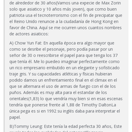
de alrededor de 30 años(Vamos una expecie de Max Zorin
solo que asiatico y 10 años más joven), que como buen
patriota usa el tecnoterrorismo con el fin de precipatar que
el Reino Unido renuncie a la ciudadanía de Hong Kong en
favor de China. Aquí se me ocurren unos cuantos nombres
de actores asiaticos:
A) Chow Yun Fat: En aquella época era algo mayor que
como se desribe el pesonaje, pero podía pasar por un
señor de 30 o reescribirse el papel para que tenga los 37
que tenía él. Me lo puedeo imaginar perfectamente como
un rico empresario embutido en un elegante y sofisticado
traje gris. Y su capacidades atléticas y físicas hubieran
podido darnos un enfrentamiento final en el climax en el
que se alternara el uso de armas de fuego con el de los
puños. Además es muy alta para el estandar de los
orientales(1,83) lo que vendría muy bien si en esas escenas
tendría que ponerse frente al 1,88 de Timothy DaltonLa
única pega es si en 1992 su inglés daba para interpretar el
papel.
B)Tommy Leung: Este tenía la edad perfecta 30 años, Este