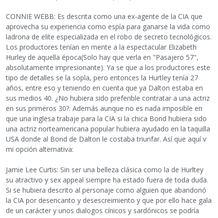
CONNIE WEBB: Es descrita como una ex-agente de la CIA que
aprovecha su experiencia como espía para ganarse la vida como
ladrona de elite especializada en el robo de secreto tecnológicos.
Los productores tenían en mente a la espectacular Elizabeth
Hurley de aquella época(Solo hay que verla en "Pasajero 57",
absolutamente impresionante). Ya se que a los productores este
tipo de detalles se la sopla, pero entonces la Hurtley tenía 27
años, entre eso y teniendo en cuenta que ya Dalton estaba en
sus medios 40. ¿No hubiera sido preferible contratar a una actriz
en sus primeros 30?. Además aunque no es nada imposible en
que una inglesa trabaje para la CIA si la chica Bond hubiera sido
una actriz norteamericana popular hubiera ayudado en la taquilla
USA donde al Bond de Dalton le costaba triunfar. Así que aquí v
mi opción alternativa:
Jamie Lee Curtis: Sin ser una belleza clásica como la de Hurltey
su atractivo y sex appeal siempre ha estado fuera de toda duda.
Si se hubiera descrito al personaje como alguien que abandonó
la CIA por desencanto y desescreimiento y que por ello hace gala
de un carácter y unos dialogos cínicos y sardónicos se podría