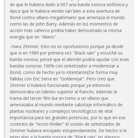
de que le hubiera dado a 007 una banda sonora sinfónica y
épica que le hubiera venido tan bien a esta aventura de
Bond contra villano megalómano que amenaza el mundo
como las de John Barry. Además en los momentos de
acción más cañeros podría haber demostrado la misma
energía que en "Aliens".
-Hans Zimmer. Esto no es oportunismo porque ya desde
que vi en 1989 por primera vez "Black rain" y escuché su
banda sonora, pensé que el alemán podría ayudar con esas
bandas sonoras 100% con sintetizador a modernizar a
Bond, como de hecho ya lo intentaron(De forma muy
fallida) con Eric Serra en "Goldeneye". Pero creo que
Zimmer sí hubiera funcionado porque ya entonces
demostraba un talento superior al francés. Además la
trama del tercer film iba en torno a un villano que
amenazaba al mundo mediante sabotaje informático de
plantas nucleares y complejos tecnológicos de vital
importancia para las grandes potencias, por lo que en ese
contexto de "tecno-thriller" el sonido de sintetizador de
Zimmer hubiera encajado estupendamente. De hecho si le
intercalas a la banda sonora de "Black rain" en algunos