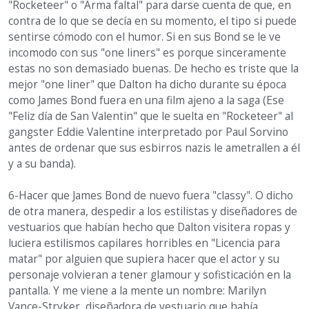
"Rocketeer" o "Arma faltal" para darse cuenta de que, en
contra de lo que se decía en su momento, el tipo si puede
sentirse cómodo con el humor. Si en sus Bond se le ve
incomodo con sus "one liners" es porque sinceramente
estas no son demasiado buenas. De hecho es triste que la
mejor "one liner" que Dalton ha dicho durante su época
como James Bond fuera en una film ajeno a la saga (Ese
"Feliz día de San Valentin" que le suelta en "Rocketeer" al
gangster Eddie Valentine interpretado por Paul Sorvino
antes de ordenar que sus esbirros nazis le ametrallen a él
y a su banda).
6-Hacer que James Bond de nuevo fuera "classy". O dicho
de otra manera, despedir a los estilistas y diseñadores de
vestuarios que habían hecho que Dalton visitera ropas y
luciera estilismos capilares horribles en "Licencia para
matar" por alguien que supiera hacer que el actor y su
personaje volvieran a tener glamour y sofisticación en la
pantalla. Y me viene a la mente un nombre: Marilyn
Vance-Stryker, diseñadora de vestuario que había