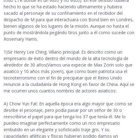
todo LTK donde es un visto y no visto). En ese sentido hubiera
hecho lo que se ha estado haciendo ultimamente y hubiera
sacado al personaje de su confinamiento en el recibidor del
despacho de M para que interactuara con Bond bien en Londres,
bienen algunos de los lugares de la misión. Aunque no hasta el
punto de mostrándola pegándo tiros junto a él como sucede con
Rosemary Harris.
1)Sir Henry Lee Ching. Villano principal. Es descrito como un
empresario de éxito dentro del mundo de la alta tecnología de
alrededor de 30 años(Vamos una expecie de Max Zorin solo que
asiatico y 10 años más joven), que como buen patriota usa el
tecnoterrorismo con el fin de precipatar que el Reino Unido
renuncie a la ciudadanía de Hong Kong en favor de China. Aquí se
me ocurren unos cuantos nombres de actores asiaticos:
A) Chow Yun Fat: En aquella época era algo mayor que como se
desribe el pesonaje, pero podía pasar por un señor de 30 o
reescribirse el papel para que tenga los 37 que tenía él. Me lo
puedeo imaginar perfectamente como un rico empresario
embutido en un elegante y sofisticado traje gris. Y su
capacidades atléticas y físicas hubieran podido darnos un