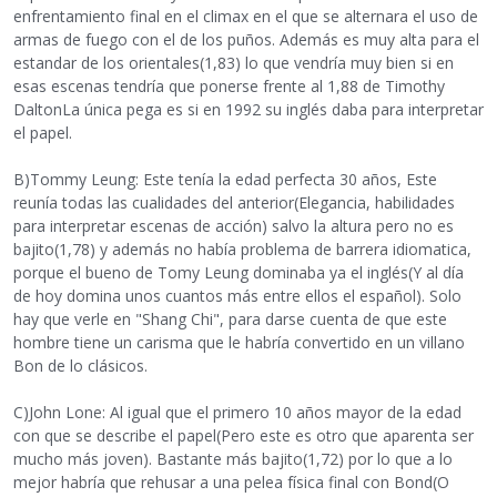
enfrentamiento final en el climax en el que se alternara el uso de
armas de fuego con el de los puños. Además es muy alta para el
estandar de los orientales(1,83) lo que vendría muy bien si en
esas escenas tendría que ponerse frente al 1,88 de Timothy
DaltonLa única pega es si en 1992 su inglés daba para interpretar
el papel.
B)Tommy Leung: Este tenía la edad perfecta 30 años, Este
reunía todas las cualidades del anterior(Elegancia, habilidades
para interpretar escenas de acción) salvo la altura pero no es
bajito(1,78) y además no había problema de barrera idiomatica,
porque el bueno de Tomy Leung dominaba ya el inglés(Y al día
de hoy domina unos cuantos más entre ellos el español). Solo
hay que verle en "Shang Chi", para darse cuenta de que este
hombre tiene un carisma que le habría convertido en un villano
Bon de lo clásicos.
C)John Lone: Al igual que el primero 10 años mayor de la edad
con que se describe el papel(Pero este es otro que aparenta ser
mucho más joven). Bastante más bajito(1,72) por lo que a lo
mejor habría que rehusar a una pelea física final con Bond(O