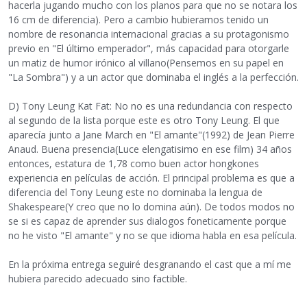
hacerla jugando mucho con los planos para que no se notara los
16 cm de diferencia). Pero a cambio hubieramos tenido un
nombre de resonancia internacional gracias a su protagonismo
previo en "El último emperador", más capacidad para otorgarle
un matiz de humor irónico al villano(Pensemos en su papel en
"La Sombra") y a un actor que dominaba el inglés a la perfección.
D) Tony Leung Kat Fat: No no es una redundancia con respecto
al segundo de la lista porque este es otro Tony Leung. El que
aparecía junto a Jane March en "El amante"(1992) de Jean Pierre
Anaud. Buena presencia(Luce elengatisimo en ese film) 34 años
entonces, estatura de 1,78 como buen actor hongkones
experiencia en películas de acción. El principal problema es que a
diferencia del Tony Leung este no dominaba la lengua de
Shakespeare(Y creo que no lo domina aún). De todos modos no
se si es capaz de aprender sus dialogos foneticamente porque
no he visto "El amante" y no se que idioma habla en esa película.
En la próxima entrega seguiré desgranando el cast que a mí me
hubiera parecido adecuado sino factible.