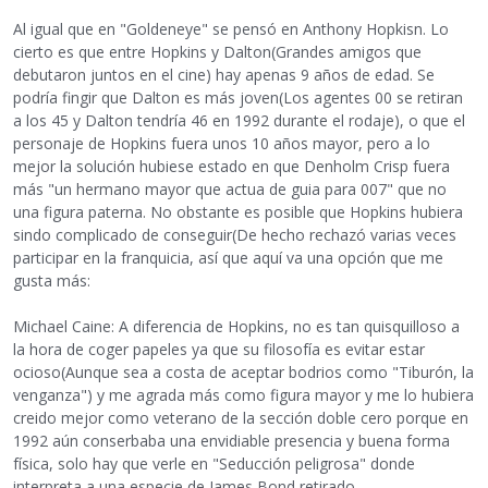
Al igual que en "Goldeneye" se pensó en Anthony Hopkisn. Lo
cierto es que entre Hopkins y Dalton(Grandes amigos que
debutaron juntos en el cine) hay apenas 9 años de edad. Se
podría fingir que Dalton es más joven(Los agentes 00 se retiran
a los 45 y Dalton tendría 46 en 1992 durante el rodaje), o que el
personaje de Hopkins fuera unos 10 años mayor, pero a lo
mejor la solución hubiese estado en que Denholm Crisp fuera
más "un hermano mayor que actua de guia para 007" que no
una figura paterna. No obstante es posible que Hopkins hubiera
sindo complicado de conseguir(De hecho rechazó varias veces
participar en la franquicia, así que aquí va una opción que me
gusta más:
Michael Caine: A diferencia de Hopkins, no es tan quisquilloso a
la hora de coger papeles ya que su filosofía es evitar estar
ocioso(Aunque sea a costa de aceptar bodrios como "Tiburón, la
venganza") y me agrada más como figura mayor y me lo hubiera
creido mejor como veterano de la sección doble cero porque en
1992 aún conserbaba una envidiable presencia y buena forma
física, solo hay que verle en "Seducción peligrosa" donde
interpreta a una especie de James Bond retirado.