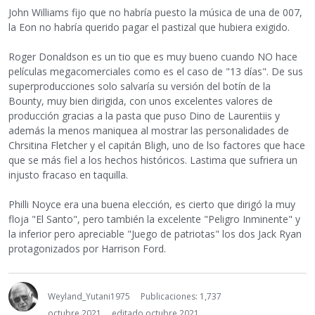
John Williams fijo que no habría puesto la música de una de 007,
la Eon no habría querido pagar el pastizal que hubiera exigido.
Roger Donaldson es un tio que es muy bueno cuando NO hace
películas megacomerciales como es el caso de "13 días". De sus
superproducciones solo salvaría su versión del botín de la
Bounty, muy bien dirigida, con unos excelentes valores de
producción gracias a la pasta que puso Dino de Laurentiis y
además la menos maniquea al mostrar las personalidades de
Chrsitina Fletcher y el capitán Bligh, uno de lso factores que hace
que se más fiel a los hechos históricos. Lastima que sufriera un
injusto fracaso en taquilla.
Philli Noyce era una buena elección, es cierto que dirigó la muy
floja "El Santo", pero también la excelente "Peligro Inminente" y
la inferior pero apreciable "Juego de patriotas" los dos Jack Ryan
protagonizados por Harrison Ford.
Weyland_Yutani1975
Publicaciones: 1,737
octubre 2021
editado octubre 2021