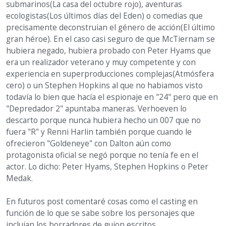
submarinos(La casa del octubre rojo), aventuras
ecologistas(Los últimos días del Eden) o comedias que
precisamente deconstruian el género de acción(El último
gran héroe). En el caso casi seguro de que McTiernam se
hubiera negado, hubiera probado con Peter Hyams que
era un realizador veterano y muy competente y con
experiencia en superproducciones complejas(Atmósfera
cero) o un Stephen Hopkins al que no habiamos visto
todavía lo bien que hacía el espionaje en "24" pero que en
"Depredador 2" apuntaba maneras. Verhoeven lo
descarto porque nunca hubiera hecho un 007 que no
fuera "R" y Renni Harlin también porque cuando le
ofrecieron "Goldeneye" con Dalton aún como
protagonista oficial se negó porque no tenía fe en el
actor. Lo dicho: Peter Hyams, Stephen Hopkins o Peter
Medak.
En futuros post comentaré cosas como el casting en
función de lo que se sabe sobre los personajes que
incluian los borradores de guion escritos.