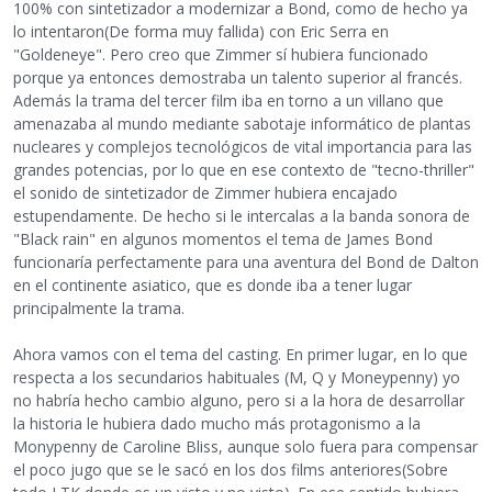
100% con sintetizador a modernizar a Bond, como de hecho ya
lo intentaron(De forma muy fallida) con Eric Serra en
"Goldeneye". Pero creo que Zimmer sí hubiera funcionado
porque ya entonces demostraba un talento superior al francés.
Además la trama del tercer film iba en torno a un villano que
amenazaba al mundo mediante sabotaje informático de plantas
nucleares y complejos tecnológicos de vital importancia para las
grandes potencias, por lo que en ese contexto de "tecno-thriller"
el sonido de sintetizador de Zimmer hubiera encajado
estupendamente. De hecho si le intercalas a la banda sonora de
"Black rain" en algunos momentos el tema de James Bond
funcionaría perfectamente para una aventura del Bond de Dalton
en el continente asiatico, que es donde iba a tener lugar
principalmente la trama.
Ahora vamos con el tema del casting. En primer lugar, en lo que
respecta a los secundarios habituales (M, Q y Moneypenny) yo
no habría hecho cambio alguno, pero si a la hora de desarrollar
la historia le hubiera dado mucho más protagonismo a la
Monypenny de Caroline Bliss, aunque solo fuera para compensar
el poco jugo que se le sacó en los dos films anteriores(Sobre