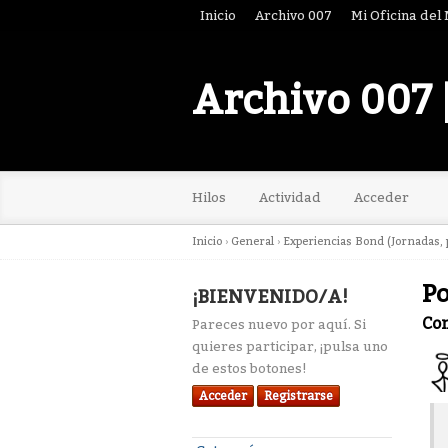
Inicio
Archivo 007
Mi Oficina del
Archivo 007 
Hilos
Actividad
Acceder
Inicio
›
General
›
Experiencias Bond (Jornadas, p
Po
¡BIENVENIDO/A!
Co
Pareces nuevo por aquí. Si
quieres participar, ¡pulsa uno
de estos botones!
Acceder
Registrarse