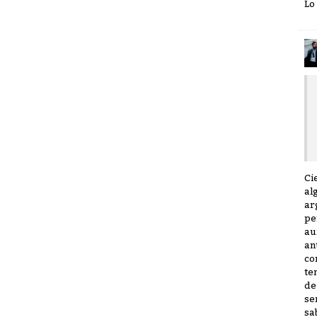
Lo
Ci
al
ar
pe
au
an
co
te
de
se
sa