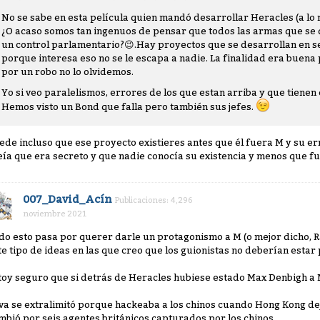
No se sabe en esta película quien mandó desarrollar Heracles (a lo m
¿O acaso somos tan ingenuos de pensar que todos las armas que se d
un control parlamentario?
😉
.Hay proyectos que se desarrollan en s
porque interesa eso no se le escapa a nadie. La finalidad era buena 
por un robo no lo olvidemos.
Yo si veo paralelismos, errores de los que estan arriba y que tienen 
Hemos visto un Bond que falla pero también sus jefes.
ede incluso que ese proyecto existieres antes que él fuera M y su er
eía que era secreto y que nadie conocía su existencia y menos que fu
007_David_Acín
Publicaciones: 4,296
noviembre 2021
do esto pasa por querer darle un protagonismo a M (o mejor dicho, 
te tipo de ideas en las que creo que los guionistas no deberían estar
toy seguro que si detrás de Heracles hubiese estado Max Denbigh a M
lva se extralimitó porque hackeaba a los chinos cuando Hong Kong dejó
mbió por seis agentes británicos capturados por los chinos.