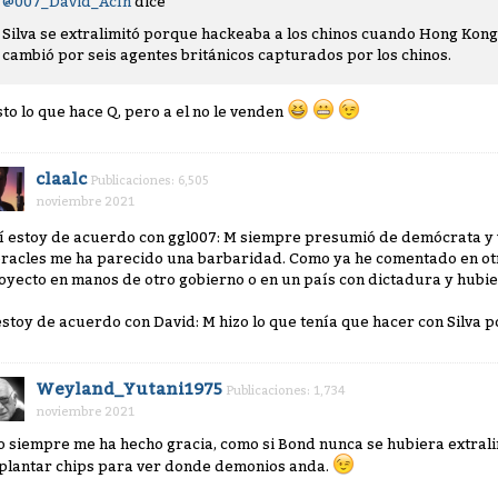
@007_David_Acín
dice
Silva se extralimitó porque hackeaba a los chinos cuando Hong Kong d
cambió por seis agentes británicos capturados por los chinos.
sto lo que hace Q, pero a el no le venden
claalc
Publicaciones: 6,505
noviembre 2021
í estoy de acuerdo con ggl007: M siempre presumió de demócrata y 
racles me ha parecido una barbaridad. Como ya he comentado en otr
oyecto en manos de otro gobierno o en un país con dictadura y hub
estoy de acuerdo con David: M hizo lo que tenía que hacer con Silva p
Weyland_Yutani1975
Publicaciones: 1,734
noviembre 2021
o siempre me ha hecho gracia, como si Bond nunca se hubiera extrali
plantar chips para ver donde demonios anda.