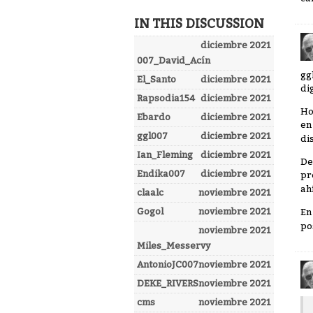
IN THIS DISCUSSION
diciembre 2021
007_David_Acín
gg
El_Santo
diciembre 2021
dig
Rapsodia154
diciembre 2021
Ho
Ebardo
diciembre 2021
en
ggl007
diciembre 2021
di
Ian_Fleming
diciembre 2021
De
Endika007
diciembre 2021
pr
ah
claalc
noviembre 2021
Gogol
noviembre 2021
En
po
noviembre 2021
Miles_Messervy
AntonioJC007
noviembre 2021
DEKE_RIVERS
noviembre 2021
cms
noviembre 2021