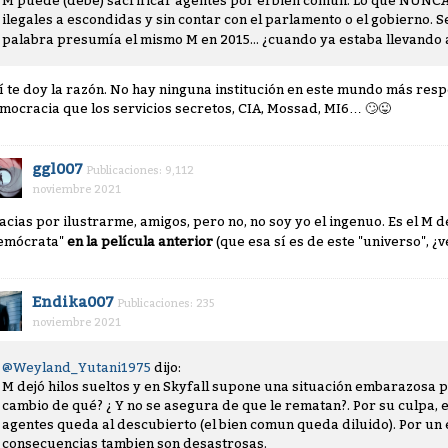
M puede (debe) sacrificar agentes por el bien común. Lo que NUNC
ilegales a escondidas y sin contar con el parlamento o el gobierno. S
palabra presumía el mismo M en 2015... ¿cuando ya estaba llevando
í te doy la razón. No hay ninguna institución en este mundo más respe
mocracia que los servicios secretos, CIA, Mossad, MI6…
🙄
😜
ggl007
Publicaciones: 9,112
noviembre 2021
acias por ilustrarme, amigos, pero no, no soy yo el ingenuo. Es el M
emócrata"
en la película anterior
(que esa sí es de este "universo", ¿
Endika007
Publicaciones: 235
noviembre 2021
@Weyland_Yutani1975
dijo:
M dejó hilos sueltos y en Skyfall supone una situación embarazosa p
cambio de qué? ¿ Y no se asegura de que le rematan?. Por su culpa, en
agentes queda al descubierto (el bien comun queda diluido). Por un 
consecuencias tambien son desastrosas.