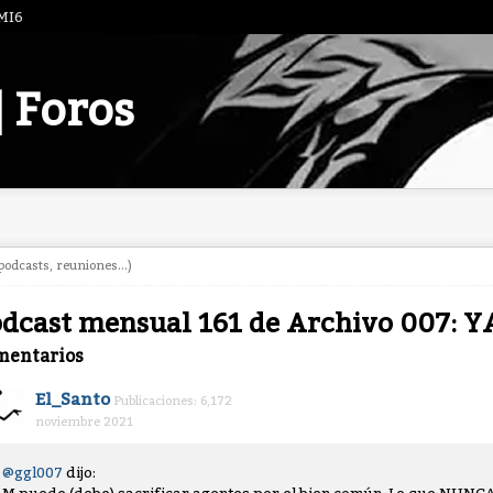
 MI6
| Foros
odcasts, reuniones...)
dcast mensual 161 de Archivo 007: 
mentarios
El_Santo
Publicaciones: 6,172
noviembre 2021
@ggl007
dijo: