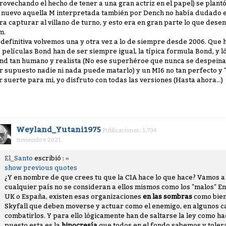
rovechando el hecho de tener a una gran actriz en el papel) se plantó
 nuevo aquella M interpretada también por Dench no había dudado e
ra capturar al villano de turno, y esto era en gran parte lo que desen
m.
 definitiva volvemos una y otra vez a lo de siempre desde 2006. Que
s películas Bond han de ser siempre igual, la típica formula Bond, y 
nd tan humano y realista (No ese superhéroe que nunca se despeina,
r supuesto nadie ni nada puede matarlo) y un MI6 no tan perfecto y 
r suerte para mi, yo disfruto con todas las versiones (Hasta ahora...)
Weyland_Yutani1975
Publicaciones: 1,734
noviembre 2021
El_Santo
escribió :
»
show previous quotes
¿Y en nombre de que crees tu que la CIA hace lo que hace? Vamos a 
cualquier país no se consideran a ellos mismos como los "malos" 
UK o España, existen esas organizaciones
en las sombras
como bien
Skyfall que deben moverse y actuar como el enemigo, en algunos c
combatirlos. Y para ello lógicamente han de saltarse la ley como h
puesto esta es la
hipocresía
que todos en el fondo sabemos y tole