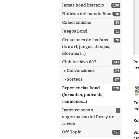
James Bond literario
100
Noticias del mundo Bond
90
Coleccionismo
33
Juegos Bond
15
Creaciones de los fans
20
(fan art, juegos, dibujos,
dioramas...)
Club Archivo 007
Pu
141
cr
> Convenciones
24
> Sorteos
87
Experiencias Bond
228
(Jornadas, podcasts,
reuniones...)
To
es
Instrucciones y
6
sugerencias del foro y de
Es
la web
Off Topic
Si
125
ca