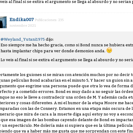
 veis al final si se extira el argumento se llega al absurdo y no serian
Endika007
Publicaciones: 235
noviembre 2021
@Weyland_Yutani1975
dijo:
Eso siempre me ha hecho gracia, como si Bond nunca se hubiera extr
hasta implantar chips para ver donde demonios anda.
Lo veis al final si se extira el argumento se llega al absurdo y no ser
ertamente los guiones si se miran con atención muchos por no decir 
gunas películas Bond acabarían en el minuto 5, Y hacer un guion sin 
gumento que esgrime una persona puede que otra lo vea de forma d
rfecto y a cometido errores. Bond es muy dado a no seguir las órden
nque no eso le lleve a contradecir una orden de M. Y además cada eta
teriores y cosas diferentes. A mi el humor de la etapa Moore me hac
mparadas con las de Connery. Estamos en una etapa más oscura de l
merario que mira de cara a la muerte diga aquí estoy no voy a escond
 que esa imagen de las bombas cayendo delante de Bond es impactant
r un espectáculo. Me dolería más si supiera que es la última películ
biendo que va a haber más me gusta que me sorprendan con este final