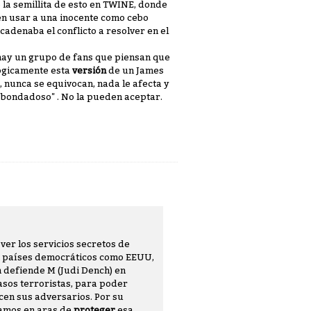
 la semillita de esto en TWINE, donde
n usar a una inocente como cebo
cadenaba el conflicto a resolver en el
 hay un grupo de fans que piensan que
lógicamente esta
versión
de un James
 nunca se equivocan, nada le afecta y
"bondadoso" . No la pueden aceptar.
ver los servicios secretos de
En países democráticos como EEUU,
 defiende M (Judi Dench) en
asos terroristas, para poder
acen sus adversarios. Por su
ramos en aras de
proteger
esa