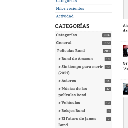
Enlaces
Categorías
rápidos
Hilos recientes
Actividad
CATEGORÍAS
Ah
de
Categorías
984
General
990
Películas Bond
203
> Bond de Amazon
18
Gr
> Sin tiempo para morir
30
"d
(2021)
> Actores
34
> Música de las
32
películas Bond
> Vehículos
10
> Relojes Bond
3
> El futuro de James
7
Bond