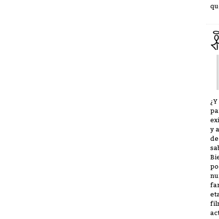
qu
¿Y
pa
ex
y 
de
sa
Bi
po
nu
fa
et
fi
ac