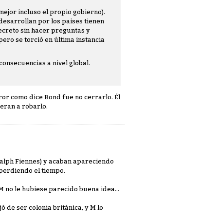
ejor incluso el propio gobierno).
esarrollan por los paises tienen
ecreto sin hacer preguntas y
pero se torció en última instancia
consecuencias a nivel global.
ror como dice Bond fue no cerrarlo. Él
eran a robarlo.
Ralph Fiennes) y acaban apareciendo
 perdiendo el tiempo.
 no le hubiese parecido buena idea...
 de ser colonia británica, y M lo