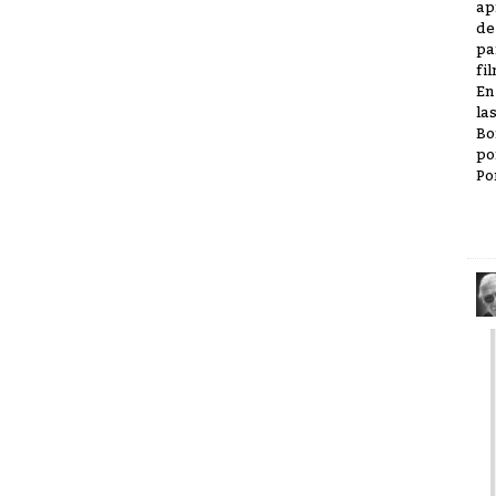
ap
de
pa
fil
En
la
Bo
po
Po