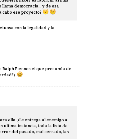
A debería hacer es fabricar armas
e llama democracia... y de esa
 a cabo ese proyecto?
tuosa con la legalidad y la
 de Ralph Fiennes el que presumía de
verdad?).
ara ella. ¿Le entrega al enemigo a
 ultima instancia, toda la lista de
error del pasado, mal cerrado, las