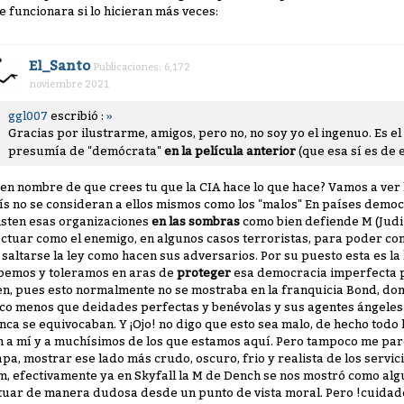
e funcionara si lo hicieran más veces:
El_Santo
Publicaciones: 6,172
noviembre 2021
ggl007
escribió :
»
Gracias por ilustrarme, amigos, pero no, no soy yo el ingenuo. Es e
presumía de "demócrata"
en la película anterior
(que esa sí es de 
 en nombre de que crees tu que la CIA hace lo que hace? Vamos a ver 
ís no se consideran a ellos mismos como los "malos" En países demo
isten esas organizaciones
en las sombras
como bien defiende M (Judi
actuar como el enemigo, en algunos casos terroristas, para poder com
 saltarse la ley como hacen sus adversarios. Por su puesto esta es la
bemos y toleramos en aras de
proteger
esa democracia imperfecta p
en, pues esto normalmente no se mostraba en la franquicia Bond, don
co menos que deidades perfectas y benévolas y sus agentes ángeles
nca se equivocaban. Y ¡Ojo! no digo que esto sea malo, de hecho todo 
n a mí y a muchísimos de los que estamos aquí. Pero tampoco me pa
apa, mostrar ese lado más crudo, oscuro, frio y realista de los servici
lm, efectivamente ya en Skyfall la M de Dench se nos mostró como alg
tuar de manera dudosa desde un punto de vista moral. Pero !cuidado