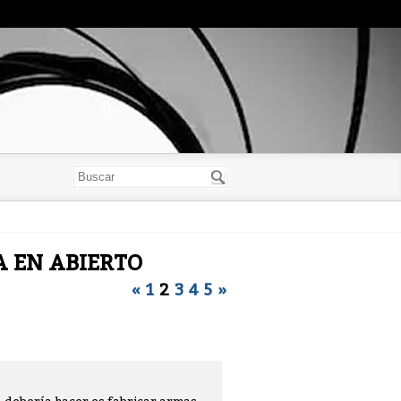
YA EN ABIERTO
«
1
2
3
4
5
»