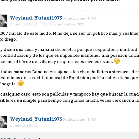
Weyland_Yutani1975
Publicaciones: 1,734
noviembre 2021
editado noviembre 2021
l007 míralo de este modo, M no deja se ser un político más, y realment
o diego...
y dicen una cosa y mañana dicen otra porque responden a multitud d
 contradicción y de los que es imposible mantener una posición única.
scernir el héroe del villano y es que a esos niveles es así.
 todas maneras Bond no era ajeno a los chanchulletes anteriores de s
esumimos de la rectitud moral de Bond bien podría haber dicho que n
í seguía.
 cualquier caso, esto son películas y tampoco hay que buscar la cua
sible, es un simple pasatiempo con guiños mucha veces cercanos a la
Weyland_Yutani1975
Publicaciones: 1,734
noviembre 2021