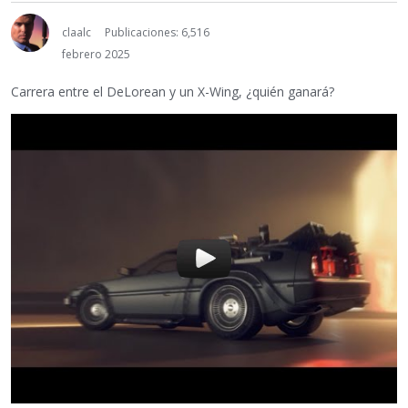
claalc
Publicaciones: 6,516
febrero 2025
Carrera entre el DeLorean y un X-Wing, ¿quién ganará?