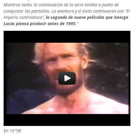
Mientras tanto, la continuación de la serie estaba a punto de
conquistar las pantallas. La aventura y el éxito continuaron con "El
Imperio contraataca",
la segunda de nueve películas que George
Lucas piensa producir antes de 1995
."
En 10"58'