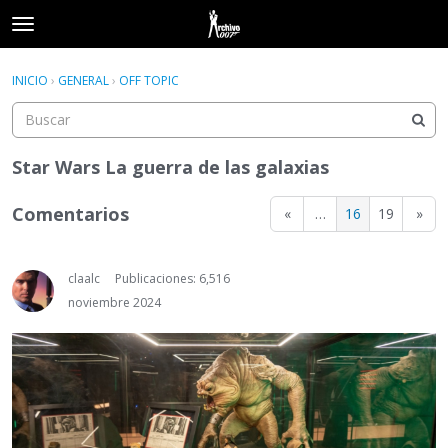
t
o
×
Acceder
·
Registrarse
g
INICIO
›
GENERAL
›
OFF TOPIC
Acceder
Registrarse
g
l
e
Categorías
m
Star Wars La guerra de las galaxias
e
Hilos
n
Comentarios
«
…
16
19
»
u
Actividad
claalc
Publicaciones: 6,516
noviembre 2024