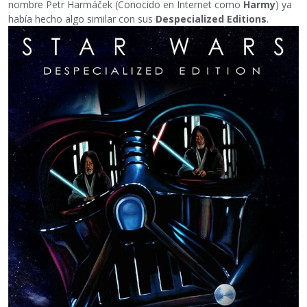
nombre Petr Harmáček (Conocido en Internet como
Harmy
) ya
había hecho algo similar con sus
Despecialized Editions
.