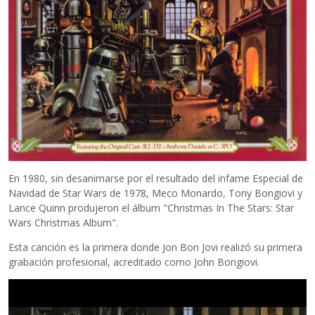
En 1980, sin desanimarse por el resultado del infame Especial de
Navidad de Star Wars de 1978, Meco Monardo, Tony Bongiovi y
Lance Quinn produjeron el álbum "Christmas In The Stars: Star
Wars Christmas Album".
Esta canción es la primera donde Jon Bon Jovi realizó su primera
grabación profesional, acreditado como John Bongiovi.