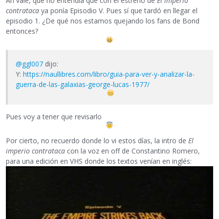
Ah vale, que no entendía que con el estreno de
El imperio
contrataca
ya ponía Episodio V. Pues sí que tardó en llegar el
episodio 1. ¿De qué nos estamos quejando los fans de Bond
entonces?
@ggl007
dijo:
Y:
https://naullibres.com/libro/guia-para-ver-y-analizar-la-
guerra-de-las-galaxias-george-lucas-1977/
Pues voy a tener que revisarlo
Por cierto, no recuerdo donde lo vi estos días, la intro de
El
imperio contrataca
con la voz en off de Constantino Romero,
para una edición en VHS donde los textos venían en inglés: