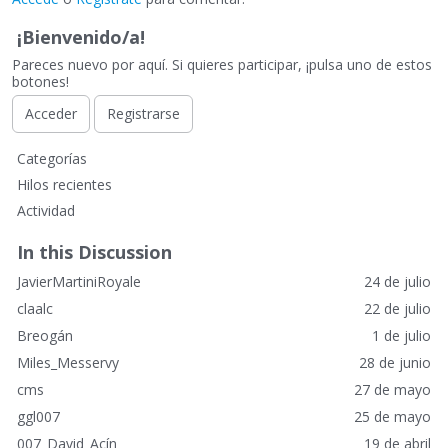
¡Bienvenido/a!
Pareces nuevo por aquí. Si quieres participar, ¡pulsa uno de estos
botones!
Acceder
Registrarse
E
Categorías
n
Hilos recientes
l
Actividad
a
c
In this Discussion
e
JavierMartiniRoyale
24 de julio
s
r
claalc
22 de julio
á
Breogán
1 de julio
p
Miles_Messervy
28 de junio
i
cms
27 de mayo
d
o
ggl007
25 de mayo
s
007_David_Acín
19 de abril