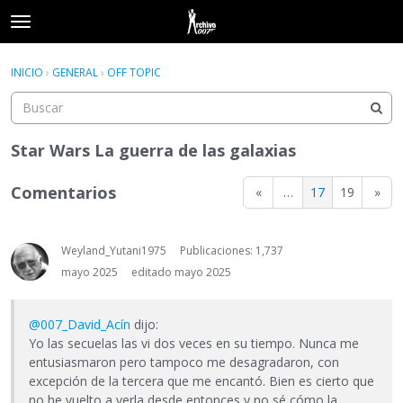
t
o
×
Acceder
·
Registrarse
g
INICIO
›
GENERAL
›
OFF TOPIC
Acceder
Registrarse
g
l
e
Categorías
m
Star Wars La guerra de las galaxias
e
Hilos
n
Comentarios
«
…
17
19
»
u
Actividad
Weyland_Yutani1975
Publicaciones: 1,737
mayo 2025
editado mayo 2025
@007_David_Acín
dijo:
Yo las secuelas las vi dos veces en su tiempo. Nunca me
entusiasmaron pero tampoco me desagradaron, con
excepción de la tercera que me encantó. Bien es cierto que
no he vuelto a verla desde entonces y no sé cómo la