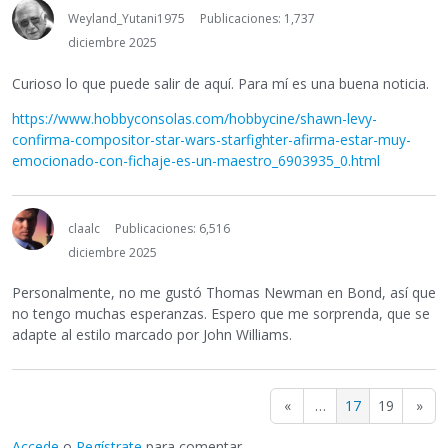
Weyland_Yutani1975
Publicaciones: 1,737
diciembre 2025
Curioso lo que puede salir de aquí. Para mí es una buena noticia.
https://www.hobbyconsolas.com/hobbycine/shawn-levy-
confirma-compositor-star-wars-starfighter-afirma-estar-muy-
emocionado-con-fichaje-es-un-maestro_6903935_0.html
claalc
Publicaciones: 6,516
diciembre 2025
Personalmente, no me gustó Thomas Newman en Bond, así que
no tengo muchas esperanzas. Espero que me sorprenda, que se
adapte al estilo marcado por John Williams.
«
…
17
19
»
Accede
o
Regístrate
para comentar.