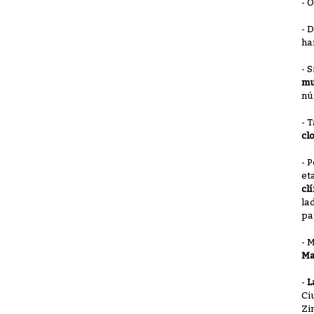
- 
- 
ha
- 
mu
nú
- 
cl
- 
et
cl
la
pa
- 
Ma
-
L
Ci
Zi