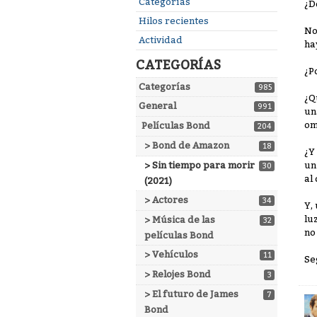
Enlaces
Categorías
¿D
rápidos
Hilos recientes
No
Actividad
ha
CATEGORÍAS
¿P
Categorías
985
¿Q
General
991
un
om
Películas Bond
204
> Bond de Amazon
18
¿Y
> Sin tiempo para morir
un
30
al
(2021)
> Actores
34
Y,
lu
> Música de las
32
no 
películas Bond
> Vehículos
11
Se
> Relojes Bond
3
> El futuro de James
7
Bond