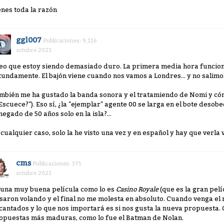
enes toda la razón
ggl007
Publicaciones: 9,116
octubre 2021
eo que estoy siendo demasiado duro. La primera media hora funcion
tundamente. El bajón viene cuando nos vamos a Londres... y no salim
mbién me ha gustado la banda sonora y el tratamiendo de Nomi y cómo
¿Escuece?"). Eso sí, ¿la "ejemplar" agente 00 se larga en el bote deso
negado de 50 años solo en la isla?...
 cualquier caso, solo la he visto una vez y en español y hay que verla 
cms
Publicaciones: 375
octubre 2021
 una muy buena película como lo es
Casino Royale
(que es la gran pelí
saron volando y el final no me molesta en absoluto. Cuando venga e
cantados y lo que nos importará es si nos gusta la nueva propuesta. C
opuestas más maduras, como lo fue el Batman de Nolan.