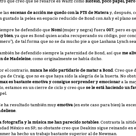
Otro que creo que se resarce es Waltz como
Blofeld, poco papel, per
De las
escenas de acción me quedo con la PTS de Matera
y, después, c
n gustado la pelea en espacio reducido de Bond con Ash y el plano sec
Siempre he defendido que
Nomi
(mujer y negra) fuera
007
, pero es 
y bien
, ya que es Bond quien acaba recuperando su código, por conc
mero"), de tal forma que no se da mucho pie a que Lashana Lynch sea
También he defendido siempre la paternidad de Bond, así que
me aliv
on de Madeleine
, como originalmente se había dicho.
Por el contrario,
nunca he sido partidario de matar a Bond
. Creo que 
apa de Craig, que no es que haya sido la alegría de la huerta. No ob
ímax es bastante emotiva y consigue sorprender y emocionar
a la ma
do, estamos en un cierre de ciclo y creo que
se le está haciendo un fa
pel.
Me ha resultado también muy
emotiva
(en este caso para bien) la esc
deliene
.
a fotografía y la música me han parecido notables
. Contrasta la niti
udad México en SP; no obstante creo que Deakins sigue reinando en e
mmer ha hecho un trabajo bastante superior al de Newman.