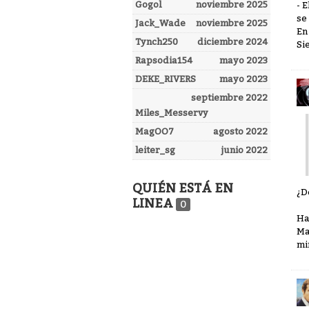
Gogol
noviembre 2025
- 
se
Jack_Wade
noviembre 2025
En
Tynch250
diciembre 2024
Si
Rapsodia154
mayo 2023
DEKE_RIVERS
mayo 2023
septiembre 2022
Miles_Messervy
MagOO7
agosto 2022
leiter_sg
junio 2022
QUIÉN ESTÁ EN
¿D
LINEA
0
Ha
Ma
mi