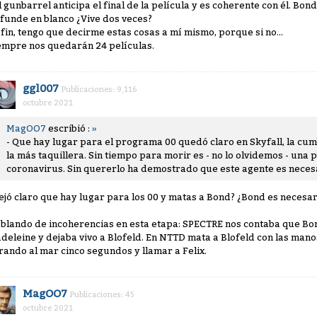
El gunbarrel anticipa el final de la película y es coherente con él. Bond
 funde en blanco ¿Vive dos veces?
 fin, tengo que decirme estas cosas a mí mismo, porque si no...
empre nos quedarán 24 películas.
ggl007
Publicaciones: 9,116
octubre 2021
MagOO7
escribió :
»
- Que hay lugar para el programa 00 quedó claro en Skyfall, la cum
la más taquillera. Sin tiempo para morir es - no lo olvidemos - una p
coronavirus. Sin quererlo ha demostrado que este agente es neces
ejó claro que hay lugar para los 00 y matas a Bond? ¿Bond es necesar
blando de incoherencias en esta etapa: SPECTRE nos contaba que Bond
deleine y dejaba vivo a Blofeld. En NTTD mata a Blofeld con las manos 
rando al mar cinco segundos y llamar a Felix.
MagOO7
Publicaciones: 45
octubre 2021