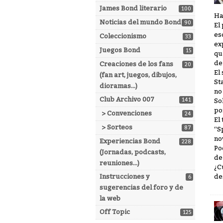
James Bond literario
100
Ha
Noticias del mundo Bond
90
El
es
Coleccionismo
33
ex
Juegos Bond
15
qu
de
Creaciones de los fans
20
El
(fan art, juegos, dibujos,
St
dioramas...)
no
Club Archivo 007
141
So
po
> Convenciones
24
El
> Sorteos
87
“S
no
Experiencias Bond
228
Po
(Jornadas, podcasts,
de
reuniones...)
¿C
Instrucciones y
de
6
sugerencias del foro y de
la web
Off Topic
125