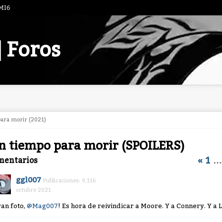
 MI6
| Foros
para morir (2021)
n tiempo para morir (SPOILERS)
«
1
…
mentarios
ggl007
Publicaciones: 9,116
octubre 2021
ran foto,
@Mag007
! Es hora de reivindicar a Moore. Y a Connery. Y a 