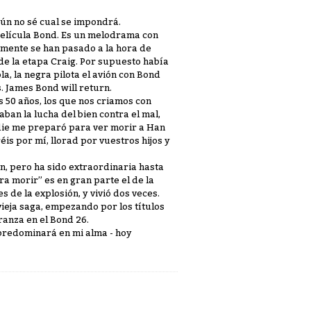
aún no sé cual se impondrá.
a película Bond. Es un melodrama con
amente se han pasado a la hora de
 de la etapa Craig. Por supuesto había
la, la negra pilota el avión con Bond
s. James Bond will return.
 50 años, los que nos criamos con
ban la lucha del bien contra el mal,
die me preparó para ver morir a Han
is por mí, llorad por vuestros hijos y
en, pero ha sido extraordinaria hasta
a morir” es en gran parte el de la
s de la explosión, y vivió dos veces.
ieja saga, empezando por los títulos
ranza en el Bond 26.
l predominará en mi alma - hoy