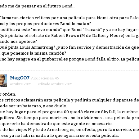
edo me da pensar en el futuro Bond...
¿Clamaran ciertos críticos por una película para Nomi, otra para Pal
nd y los propios productores Bond lo matan?
¿Justificará este "nuevo mundo" que Bond "fracasó" y ya no hay lugar 
¿Qué pintaba el retrato de Robert Brown (M de Dalton y Moore) en la g
ando nos apetece?
¿Qué pinta Louis Armstrong? ¿Puro fan service y demostración de que
í que ponemos la misma canción?
Si no hay sangre en el gunbarrel es porque Bond falla el tiro. La pelíc
MagOO7
Publicaciones: 45
octubre 2021
editado octubre 2021
r orden:
Los críticos aclamarán esta película y pedirán cualquier disparate de
ede ser un batacazo, y eso duele.
Que hay lugar para el programa 00 quedó claro en Skyfall, la cumbre 
quillera. Sin tiempo para morir es - no lo olvidemos - una película pro
n quererlo ha demostrado que este agente es necesario.
Lo de los viejos M y lo de Armstrong es, en efecto, puro fan service, m
n eso ya no habría nada a lo que agarrarse en esta película.