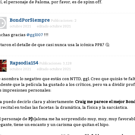
sí, el personaje de Paloma, por favor, es de spinn off.
BondPorSiempre
Publicaciones: 2
octubre 2021
editado octubre 2021
chas gracias
@ggl007
!!!
taron el detalle de que casi nunca usa la icónica PPK?
🤔
Rapsodia154
Publicaciones: 3,128
octubre 2021
editado octubre 2021
 asombra lo negativo que estás con NTTD, ggl. Creo que quizás te fal
idente que la película ha gustado a los críticos, pero va a dividir pr
s impresiones personales:
Ya puedo decirlo clara y abiertamente:
Craig me parece el mejor Bond
 recital en todas las facetas: la dramática, la física y la sarcástica.
El personaje de
P[
b]aloma me ha sorprendido muy, muy, muy favorab
egante, tiene un encanto y un carisma que quitan el hipo.