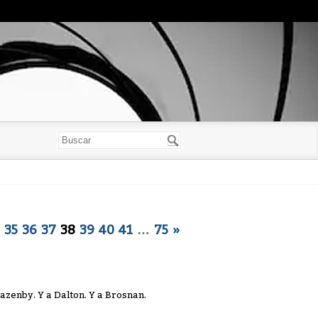
35
36
37
38
39
40
41
…
75
»
Lazenby. Y a Dalton. Y a Brosnan.