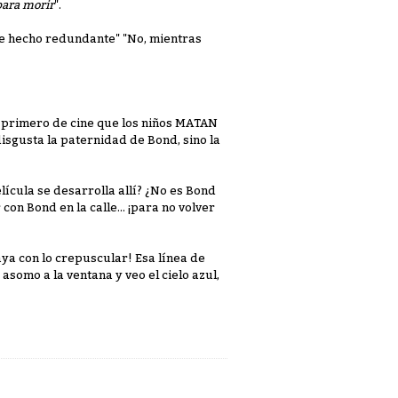
para morir
".
 he hecho redundante" "No, mientras
e primero de cine que los niños MATAN
isgusta la paternidad de Bond, sino la
lícula se desarrolla allí? ¿No es Bond
on Bond en la calle... ¡para no volver
Vaya con lo crepuscular! Esa línea de
asomo a la ventana y veo el cielo azul,