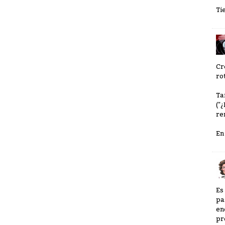
Ti
Cr
ro
Ta
("
re
En
Es
pa
en
pr