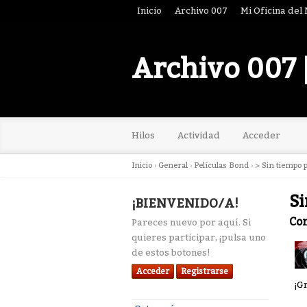
Inicio
Archivo 007
Mi Oficina del
Archivo 007 
Hilos
Actividad
Acceder
Inicio
›
General
›
Películas Bond
›
> Sin tiempo 
Si
¡BIENVENIDO/A!
Co
Pareces nuevo por aquí. Si
quieres participar, ¡pulsa uno
de estos botones!
Acceder
Registrarse
¡G