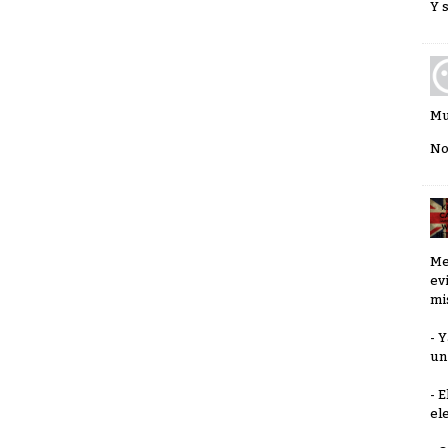
Y 
Mu
No
Me
ev
mi
- 
un
- 
el