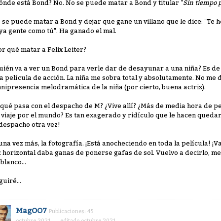
ónde está Bond? No. No se puede matar a Bond y titular "
Sin tiempo 
 se puede matar a Bond y dejar que gane un villano que le dice: "Te
ya gente como tú". Ha ganado el mal.
or qué matar a Felix Leiter?
uién va a ver un Bond para verle dar de desayunar a una niña? Es d
a película de acción. La niña me sobra total y absolutamente. No me d
nipresencia melodramática de la niña (por cierto, buena actriz).
 qué pasa con el despacho de M? ¿Vive allí? ¿Más de media hora de pe
 viaje por el mundo? Es tan exagerado y ridículo que le hacen quedar c
 despacho otra vez!
 una vez más, la fotografía. ¡Está anocheciendo en toda la película! ¡
z horizontal daba ganas de ponerse gafas de sol. Vuelvo a decirlo, me 
blanco...
guiré...
MagOO7
Publicaciones: 45
octubre 2021
editado octubre 2021