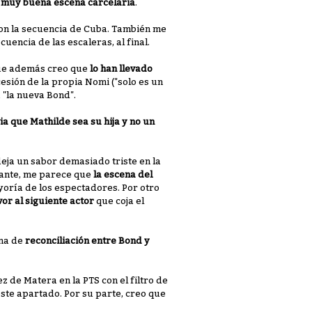
o muy buena escena carcelaria
.
on la secuencia de Cuba. También me
uencia de las escaleras, al final.
que además creo que
lo han llevado
esión de la propia Nomi ("solo es un
 "la nueva Bond".
ia que Mathilde sea su hija y no un
deja un sabor demasiado triste en la
stante, me parece que
la escena del
yoría de los espectadores. Por otro
vor al siguiente actor
que coja el
ena de
reconciliación entre Bond y
dez de Matera en la PTS con el filtro de
ste apartado. Por su parte, creo que