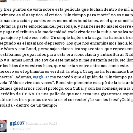
y tres puntos de vista sobre esta película que luchan dentro de mí, 
 primero es el aséptico, el crítico: “Sin tiempo para morir” no es un
cenas de acción y con buenos momentos bondianos, en el que sencill
plotar la parte emocional del personaje, y han resuelto mal el cierre
e pagar el tributo a la modernidad esclavizadora: la rubia se salva so
 pasajero y todo ese rollo. Un simple bajón en la saga, ha habido otro
 segundo es el maníaco-depresivo. Los que nos encaminamos hacia los
ar Wars y con Bond, personajes claros, transparentes, que representa
 estábamos preparados para esta era iconoclasta y anticultural. Na
lo y a James Bond. No soy de este mundo ni me gustaría serlo. No lloré
r los hijos de vuestros hijos, que se crían entre estrenos como este.
 tercero es el optimista: es verdad, la etapa Craig no ha terminado bi
pectre”. Además,
@ggl007
me recordó que el guión de “Sin tiempo par
vela “Sólo se vive dos veces”. Bond simplemente escapó de la isla ante
demos quedarnos con el prólogo, con Cuba, y con los homenajes a la v
 crédito de Dr. No. Es una película que nos crea una gigantesca espe
uál de los tres puntos de vista es el correcto? ¿Lo son los tres? ¿Cuá
solada - dentro de un tiempo?
ggl007
Publicaciones: 9,116
octubre 2021