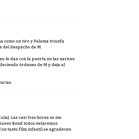
a como un tiro y Paloma triunfa
os del despacho de M.
 le dan con la puerta en las narices
bedeciendo órdenes de M y deja al
varias.
cula). Las casi tres horas se me
l nuevo Bond todos estaremos
on tanto film infantil se agradecen