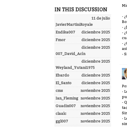
Mi
IN THIS DISCUSSION
- 
11 de julio
Bo
JavierMartiniRoyale
- 
Endika007
diciembre 2025
- 
cu
Fmor
diciembre 2025
- 
diciembre 2025
as
007_David_Acín
- 
diciembre 2025
Weyland_Yutani1975
Ebardo
diciembre 2025
El_Santo
diciembre 2025
Po
cms
noviembre 2025
- 
pu
Ian_Fleming
noviembre 2025
- 
Guadix007
noviembre 2025
ta
Si
claalc
noviembre 2025
- 
ggl007
noviembre 2025
si