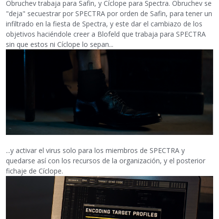
Obruchev trabaja para Safin, y Cíclope para Spectra. Obruchev se
"deja" secuestrar por SPECTRA por orden de Safin, para tener un
infiltrado en la fiesta de Spectra, y este dar el cambiazo de los
objetivos haciéndole creer a Blofeld que trabaja para SPECTRA
sin que estos ni Cíclope lo sepan...
...y activar el virus solo para los miembros de SPECTRA y
quedarse así con los recursos de la organización, y el posterior
fichaje de Cíclope.