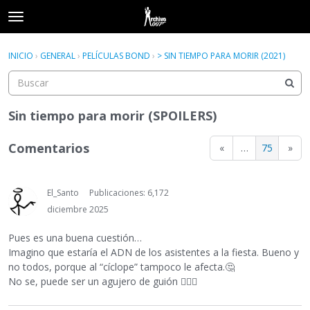
t
o
×
Acceder
·
Registrarse
g
INICIO
›
GENERAL
›
PELÍCULAS BOND
›
> SIN TIEMPO PARA MORIR (2021)
Acceder
Registrarse
g
l
e
Categorías
m
Sin tiempo para morir (SPOILERS)
e
Hilos
n
Comentarios
«
…
75
»
u
Actividad
El_Santo
Publicaciones: 6,172
diciembre 2025
Pues es una buena cuestión…
Imagino que estaría el ADN de los asistentes a la fiesta. Bueno y
no todos, porque al “cíclope” tampoco le afecta.
🤔
No se, puede ser un agujero de guión
🤷🏼‍♂️