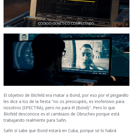
El objetivo de Blofeld era matar a Bond, por eso por el pinganillo
les dice a los de la fiesta "no os preocupéis, es inofensivo para
nosotros (SPECTRA), pero no para él (Bond)". Pero lo que
Blofeld desconoce es el cambiazo de Obruchev porque está
trabajando realmente para Safin.
Safin sí sabe que Bond estará en Cuba, porque se lo habrá