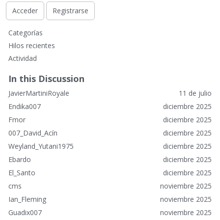
Acceder
Registrarse
E
Categorías
n
Hilos recientes
l
Actividad
a
c
In this Discussion
e
JavierMartiniRoyale
11 de julio
s
r
Endika007
diciembre 2025
á
Fmor
diciembre 2025
p
007_David_Acín
diciembre 2025
i
Weyland_Yutani1975
diciembre 2025
d
o
Ebardo
diciembre 2025
s
El_Santo
diciembre 2025
cms
noviembre 2025
Ian_Fleming
noviembre 2025
Guadix007
noviembre 2025