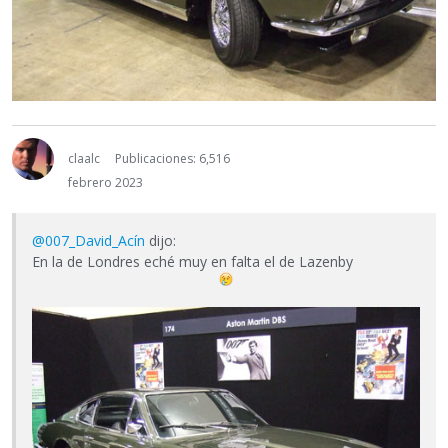
claalc
Publicaciones: 6,516
febrero 2023
@007_David_Acín
dijo:
En la de Londres eché muy en falta el de Lazenby