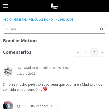
t
o
×
Acceder
·
Registrarse
g
INICIO
›
GENERAL
›
PELÍCULAS BOND
›
> VEHÍCULOS
Acceder
Registrarse
g
l
e
Categorías
m
Bond in Motion
e
Hilos
n
Comentarios
«
1
2
»
u
Actividad
007_David_Acín
Publicaciones: 4,302
octubre 2022
Si no es mucho pedir, lo suyo sería que ocurra en Madrid y nos
coincida en convención...
ggl007
Publicaciones: 9,116