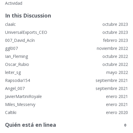
Actividad
a
c
In this Discussion
e
claalc
octubre 2023
s
r
UniversalExports_CEO
octubre 2023
á
007_David_Acín
febrero 2023
p
ggl007
noviembre 2022
i
Ian_Fleming
octubre 2022
d
o
Oscar_Rubio
octubre 2022
s
leiter_sg
mayo 2022
Rapsodia154
septiembre 2021
Angel_007
septiembre 2021
JavierMartiniRoyale
enero 2021
Miles_Messervy
enero 2021
Caltiki
enero 2020
Quién está en linea
0