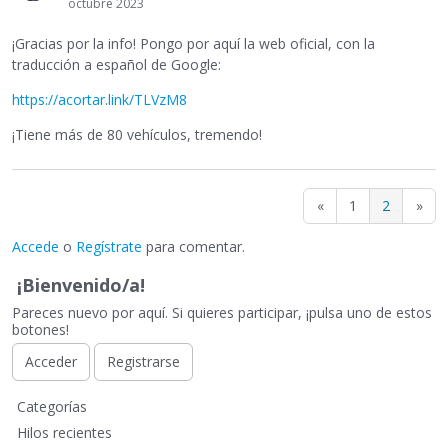
octubre 2023
¡Gracias por la info! Pongo por aquí la web oficial, con la
traducción a español de Google:
https://acortar.link/TLVzM8
¡Tiene más de 80 vehículos, tremendo!
«
1
2
»
Accede
o
Regístrate
para comentar.
¡Bienvenido/a!
Pareces nuevo por aquí. Si quieres participar, ¡pulsa uno de estos
botones!
Acceder
Registrarse
E
Categorías
n
Hilos recientes
l