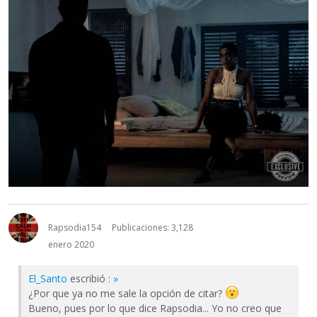
Rapsodia154
Publicaciones: 3,128
enero 2020
El_Santo
escribió :
»
¿Por que ya no me sale la opción de citar?
Bueno, pues por lo que dice Rapsodia... Yo no creo que