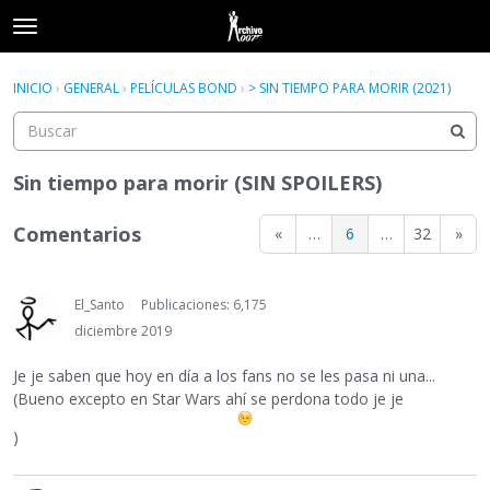
t
o
×
Acceder
·
Registrarse
g
INICIO
›
GENERAL
›
PELÍCULAS BOND
›
> SIN TIEMPO PARA MORIR (2021)
Acceder
Registrarse
g
l
e
Categorías
m
Sin tiempo para morir (SIN SPOILERS)
e
Hilos
n
Comentarios
«
…
6
…
32
»
u
Actividad
El_Santo
Publicaciones: 6,175
diciembre 2019
Je je saben que hoy en día a los fans no se les pasa ni una...
(Bueno excepto en Star Wars ahí se perdona todo je je
)