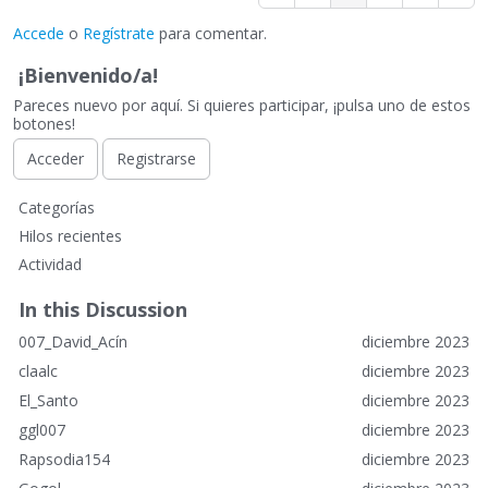
Accede
o
Regístrate
para comentar.
¡Bienvenido/a!
Pareces nuevo por aquí. Si quieres participar, ¡pulsa uno de estos
botones!
Acceder
Registrarse
E
Categorías
n
Hilos recientes
l
Actividad
a
c
In this Discussion
e
007_David_Acín
diciembre 2023
s
r
claalc
diciembre 2023
á
El_Santo
diciembre 2023
p
ggl007
diciembre 2023
i
Rapsodia154
diciembre 2023
d