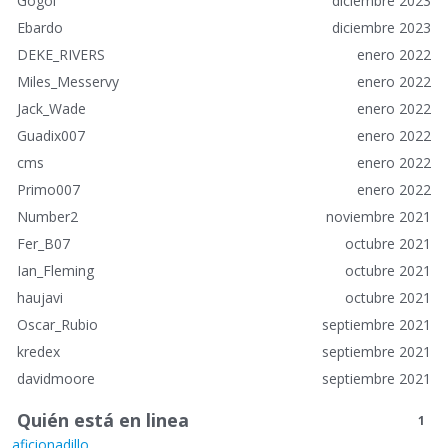
o
Gogol
diciembre 2023
s
Ebardo
diciembre 2023
DEKE_RIVERS
enero 2022
Miles_Messervy
enero 2022
Jack_Wade
enero 2022
Guadix007
enero 2022
cms
enero 2022
Primo007
enero 2022
Number2
noviembre 2021
Fer_B07
octubre 2021
Ian_Fleming
octubre 2021
haujavi
octubre 2021
Oscar_Rubio
septiembre 2021
kredex
septiembre 2021
davidmoore
septiembre 2021
Quién está en linea
1
aficionadillo