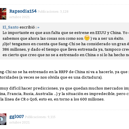
Rapsodia154
Publicaciones: 3,128
octubre 2021
El_Santo
escribió :
»
Lo importante es que aun falta que se estrene en EEUU y China. Yo 
sabemos que ahora las cosas son como son
) va a ser un éxito.
¡Ojo! tengamos en cuenta que Sang-Chi se ha considerado un gran é
386 millones, y dado el tiempo que lleva estrenada ya, tampoco c
es cierto que creo que no se a estrenado en China o si lo ha hecho 
ng-Chi no se ha estrenado en la RRPP de China ni va a hacerlo, ya que
toridades (a veces se nos olvida que es una dictadura).
 muy difícil hacer predicciones, ya que quedan muchos mercados im
ina, Francia, Rusia, Australia ...) y la situación es impredecible, per
 la línea de CR o QoS, esto es, en torno a los 600 millones.
ggl007
Publicaciones: 9,115
octubre 2021