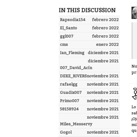
IN THIS DISCUSSION
Rapsodia154
febrero 2022
El_Santo
febrero 2022
ggl007
febrero 2022
cms
enero 2022
Ian_Fleming
diciembre 2021
diciembre 2021
No
007_David_Acín
pr
DEKE_RIVERS
noviembre 2021
rafaelgg
noviembre 2021
Guadix007
noviembre 2021
Primo007
noviembre 2021
Lo
58158924
noviembre 2021
sa
noviembre 2021
¡O
Miles_Messervy
mi
qu
Gogol
noviembre 2021