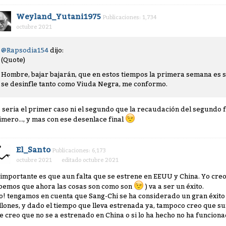
Weyland_Yutani1975
Publicaciones: 1,734
octubre 2021
@Rapsodia154
dijo:
(Quote)
Hombre, bajar bajarán, que en estos tiempos la primera semana es 
se desinfle tanto como Viuda Negra, me conformo.
 seria el primer caso ni el segundo que la recaudación del segundo f
imero..., y mas con ese desenlace final
El_Santo
Publicaciones: 6,173
octubre 2021
editado octubre 2021
 importante es que aun falta que se estrene en EEUU y China. Yo creo
bemos que ahora las cosas son como son
) va a ser un éxito.
jo! tengamos en cuenta que Sang-Chi se ha considerado un gran éxito
llones, y dado el tiempo que lleva estrenada ya, tampoco creo que s
e creo que no se a estrenado en China o si lo ha hecho no ha funcion