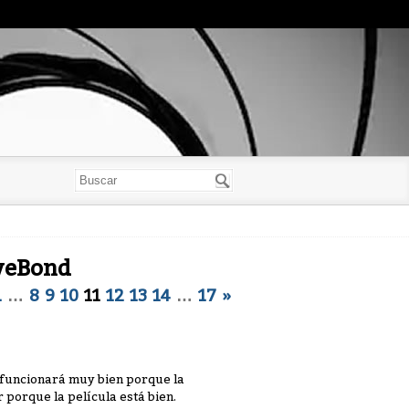
lveBond
1
…
8
9
10
11
12
13
14
…
17
»
a funcionará muy bien porque la
 porque la película está bien.