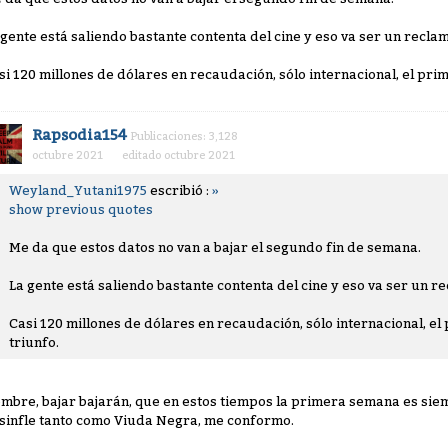
 gente está saliendo bastante contenta del cine y eso va ser un recla
si 120 millones de dólares en recaudación, sólo internacional, el pri
Rapsodia154
Publicaciones: 3,128
octubre 2021
editado octubre 2021
Weyland_Yutani1975
escribió :
»
show previous quotes
Me da que estos datos no van a bajar el segundo fin de semana.
La gente está saliendo bastante contenta del cine y eso va ser un r
Casi 120 millones de dólares en recaudación, sólo internacional, el
triunfo.
mbre, bajar bajarán, que en estos tiempos la primera semana es siem
sinfle tanto como Viuda Negra, me conformo.