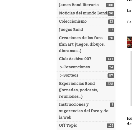
James Bond literario
100
La
Noticias del mundo Bond
90
Coleccionismo
Ca
33
Juegos Bond
15
Creaciones de los fans
20
(fan art, juegos, dibujos,
dioramas...)
Club Archivo 007
141
> Convenciones
24
> Sorteos
87
Experiencias Bond
228
(Jornadas, podcasts,
reuniones...)
Instrucciones y
6
sugerencias del foro y de
la web
Ho
de
Off Topic
125