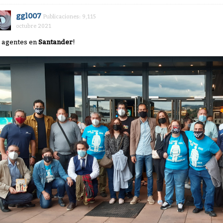
ggl007
Publicaciones: 9,115
octubre 2021
6 agentes en
Santander
!