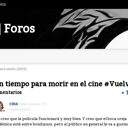
 MI6
| Foros
para morir (2021)
n tiempo para morir en el cine #Vue
«
mentarios
cms
Publicaciones: 375
octubre 2021
 creo que la película funcionará y muy bien. Y creo que el boca orej
lémica está entre bondianos, pero al público en general le va a gustar