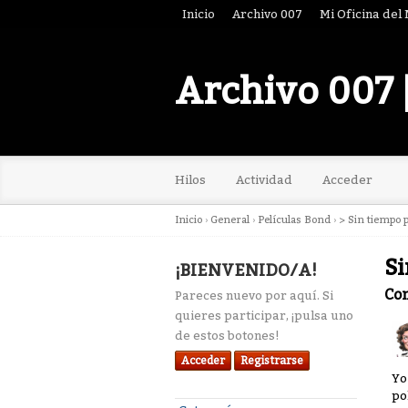
Inicio
Archivo 007
Mi Oficina del
Archivo 007 
Hilos
Actividad
Acceder
Inicio
›
General
›
Películas Bond
›
> Sin tiempo 
Si
¡BIENVENIDO/A!
Co
Pareces nuevo por aquí. Si
quieres participar, ¡pulsa uno
de estos botones!
Acceder
Registrarse
Yo
po