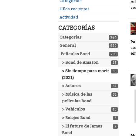
Enlaces
Categorías
Ad
rápidos
ve
Hilos recientes
Actividad
CATEGORÍAS
Categorías
984
Pa
General
990
co
em
Películas Bond
203
> Bond de Amazon
18
> Sin tiempo para morir
30
(2021)
> Actores
34
> Música de las
32
películas Bond
> Vehículos
10
> Relojes Bond
3
> El futuro de James
7
Bond
Me