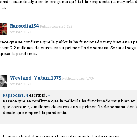
emás, cuando alguien te pregunta qué tal, la respuesta (la mayoría 
rla.
Rapsodia154
Publicaciones: 3,128
octubre 2021
rece que se confirma que la película ha funcionado muy bien en Esp
rren: 2,2 millones de euros en su primer fin de semana. Sería el s
pezó la pandemia.
Weyland_Yutani1975
Publicaciones: 1,734
octubre 2021
Rapsodia154
escribió :
»
Parece que se confirma que la película ha funcionado muy bien en
que corren: 2,2 millones de euros en su primer fin de semana. Ser
desde que empezó la pandemia.
 da que estos datos no van a bajar el segundo fin de semana.