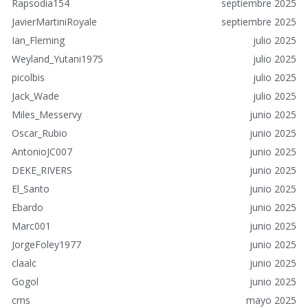
Rapsodia154
septiembre 2025
i
JavierMartiniRoyale
septiembre 2025
d
o
Ian_Fleming
julio 2025
s
Weyland_Yutani1975
julio 2025
picolbis
julio 2025
Jack_Wade
julio 2025
Miles_Messervy
junio 2025
Oscar_Rubio
junio 2025
AntonioJC007
junio 2025
DEKE_RIVERS
junio 2025
El_Santo
junio 2025
Ebardo
junio 2025
Marc001
junio 2025
JorgeFoley1977
junio 2025
claalc
junio 2025
Gogol
junio 2025
cms
mayo 2025