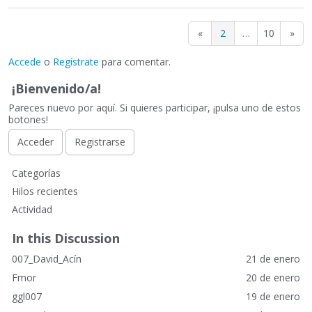
«
2
…
10
»
Accede
o
Regístrate
para comentar.
¡Bienvenido/a!
Pareces nuevo por aquí. Si quieres participar, ¡pulsa uno de estos
botones!
Acceder
Registrarse
E
Categorías
n
Hilos recientes
l
Actividad
a
c
In this Discussion
e
007_David_Acín
21 de enero
s
r
Fmor
20 de enero
á
ggl007
19 de enero
p