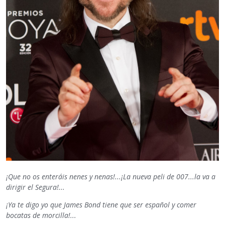
¡Que no os enteráis nenes y nenas!...¡La nueva peli de 007...la va a
dirigir el Segura!...
¡Ya te digo yo que James Bond tiene que ser español y comer
bocatas de morcilla!...