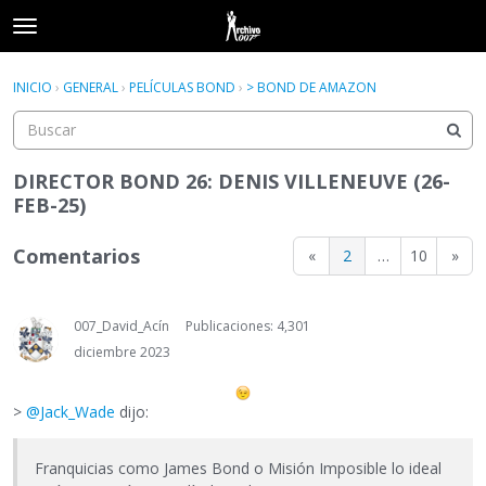
t
o
×
Acceder
·
Registrarse
g
INICIO
›
GENERAL
›
PELÍCULAS BOND
›
> BOND DE AMAZON
Acceder
Registrarse
g
l
e
Categorías
m
DIRECTOR BOND 26: DENIS VILLENEUVE (26-
e
FEB-25)
Hilos
n
u
Comentarios
«
2
…
10
»
Actividad
007_David_Acín
Publicaciones: 4,301
diciembre 2023
>
@Jack_Wade
dijo:
Franquicias como James Bond o Misión Imposible lo ideal