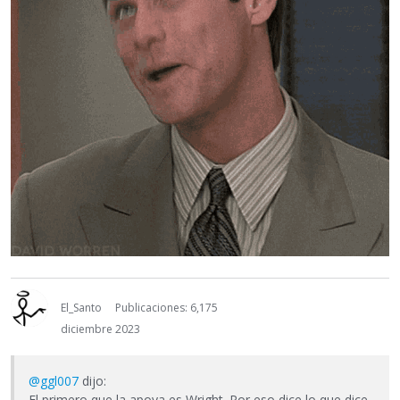
El_Santo
Publicaciones: 6,175
diciembre 2023
@ggl007
dijo:
El primero que la apoya es Wright. Por eso dice lo que dice