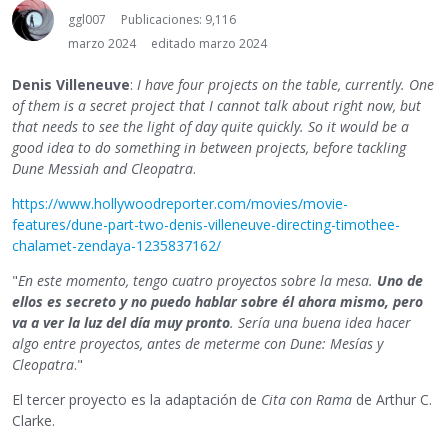
ggl007
Publicaciones: 9,116
marzo 2024
editado marzo 2024
Denis Villeneuve
:
I have four projects on the table, currently. One
of them is a secret project that I cannot talk about right now, but
that needs to see the light of day quite quickly. So it would be a
good idea to do something in between projects, before tackling
Dune Messiah and Cleopatra
.
https://www.hollywoodreporter.com/movies/movie-
features/dune-part-two-denis-villeneuve-directing-timothee-
chalamet-zendaya-1235837162/
"
En este momento, tengo cuatro proyectos sobre la mesa.
Uno de
ellos es secreto y no puedo hablar sobre él ahora mismo, pero
va a ver la luz del día muy pronto
. Sería una buena idea hacer
algo entre proyectos, antes de meterme con Dune: Mesías y
Cleopatra
."
El tercer proyecto es la adaptación de
Cita con Rama
de Arthur C.
Clarke.