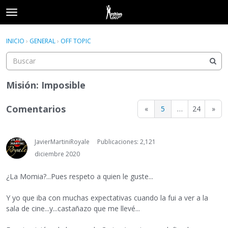
t
o
×
Acceder
·
Registrarse
g
INICIO
›
GENERAL
›
OFF TOPIC
Acceder
Registrarse
g
l
e
Categorías
m
Misión: Imposible
e
Hilos
n
Comentarios
«
5
…
24
»
u
Actividad
JavierMartiniRoyale
Publicaciones: 2,121
diciembre 2020
¿La Momia?...Pues respeto a quien le guste...
Y yo que iba con muchas expectativas cuando la fui a ver a la
sala de cine...y...castañazo que me llevé...