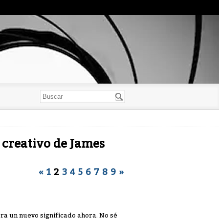
 creativo de James
«
1
2
3
4
5
6
7
8
9
»
bra un nuevo significado ahora. No sé