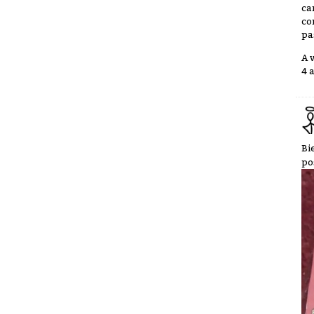
ca
co
pa
A 
4 
Bi
po