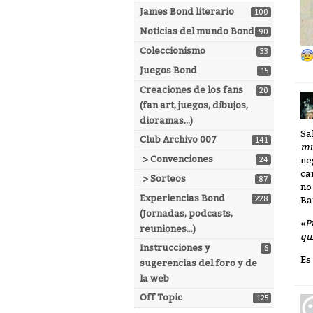
James Bond literario
100
Noticias del mundo Bond
90
Coleccionismo
33
Juegos Bond
15
Creaciones de los fans
20
(fan art, juegos, dibujos,
dioramas...)
Sa
Club Archivo 007
141
mu
> Convenciones
24
ne
ca
> Sorteos
87
no
Experiencias Bond
228
Ba
(Jornadas, podcasts,
«
P
reuniones...)
qu
Instrucciones y
6
Es
sugerencias del foro y de
la web
Off Topic
125