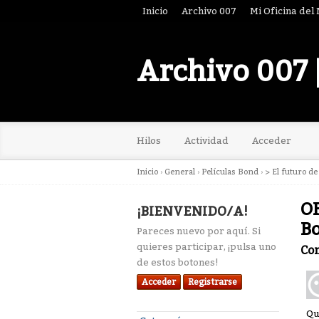
Inicio
Archivo 007
Mi Oficina del
Archivo 007 
Hilos
Actividad
Acceder
Inicio
›
General
›
Películas Bond
›
> El futuro d
OF
¡BIENVENIDO/A!
B
Pareces nuevo por aquí. Si
quieres participar, ¡pulsa uno
Co
de estos botones!
Acceder
Registrarse
Qu