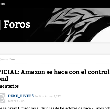
 MI6
| Foros
e James Bond
ICIAL: Amazon se hace con el control
ond
mentarios
DEKE_RIVERS
Publicaciones: 1,212
febrero 2025
e se hayan filtrado las audiciones de los actores de hace 20 años co