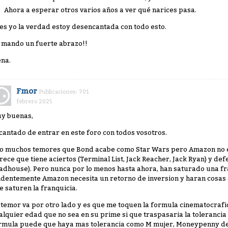
Ahora a esperar otros varios años a ver qué narices pasa.
es yo la verdad estoy desencantada con todo esto.
 mando un fuerte abrazo!!
ena.
Fmor
Publicaciones: 701
febrero 2025
y buenas,
cantado de entrar en este foro con todos vosotros.
o muchos temores que Bond acabe como Star Wars pero Amazon no e
rece que tiene aciertos (Terminal List, Jack Reacher, Jack Ryan) y defec
adhouse). Pero nunca por lo menos hasta ahora, han saturado una fra
identemente Amazon necesita un retorno de inversion y haran cosas 
e saturen la franquicia.
 temor va por otro lado y es que me toquen la formula cinematocrafi
alquier edad que no sea en su prime si que traspasaria la tolerancia 
rmula puede que haya mas tolerancia como M mujer, Moneypenny de c