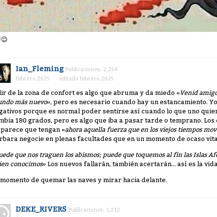
😉
Ian_Fleming
Publicaciones: 2,254
febrero 2025
editado febrero 2025
lir de la zona de confort es algo que abruma y da miedo «
Venid amigo
ndo más nuevo
», pero es necesario cuando hay un estancamiento. Yo 
gativos porque es normal poder sentirse así cuando lo que uno quier
mbia 180 grados, pero es algo que iba a pasar tarde o temprano. Los
 parece que tengan «
ahora aquella fuerza que en los viejos tiempos moví
rbara negocie en plenas facultades que en un momento de ocaso vita
uede que nos traguen los abismos; puede que toquemos al fin las Islas Af
ien conocimos
» Los nuevos fallarán, también acertarán... así es la vida
 momento de quemar las naves y mirar hacia delante.
DEKE_RIVERS
Publicaciones: 1,212