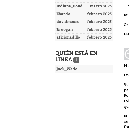
Indiana_Bond
marzo 2025
Ebardo
febrero 2025
Pu
davidmoore
febrero 2025
Os
Breogán
febrero 2025
El
aficionadillo
febrero 2025
QUIÉN ESTÁ EN
LINEA
1
Mu
Jack_Wade
En
Ve
pa
Ro
Ev
qu
Mi
cu
fo