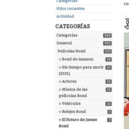
Enlaces
Categorías
cu
rápidos
Hilos recientes
Actividad
CATEGORÍAS
Categorías
984
General
990
Películas Bond
203
> Bond de Amazon
18
> Sin tiempo para morir
30
(2021)
> Actores
34
> Música de las
32
películas Bond
> Vehículos
10
> Relojes Bond
3
> El futuro de James
7
Bond