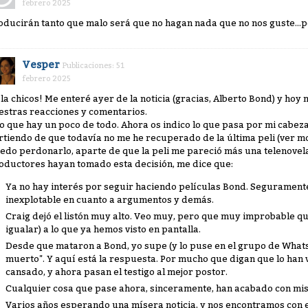
febrero 2025
oducirán tanto que malo será que no hagan nada que no nos guste...po
Vesper
Publicaciones: 51
febrero 2025
la chicos! Me enteré ayer de la noticia (gracias, Alberto Bond) y ho
estras reacciones y comentarios.
o que hay un poco de todo. Ahora os indico lo que pasa por mi cabeza
rtiendo de que todavía no me he recuperado de la última peli (ver mo
edo perdonarlo, aparte de que la peli me pareció más una telenovela 
oductores hayan tomado esta decisión, me dice que:
Ya no hay interés por seguir haciendo películas Bond. Segurament
inexplotable en cuanto a argumentos y demás.
Craig dejó el listón muy alto. Veo muy, pero que muy improbable q
igualar) a lo que ya hemos visto en pantalla.
Desde que mataron a Bond, yo supe (y lo puse en el grupo de Whats
muerto". Y aquí está la respuesta. Por mucho que digan que lo han 
cansado, y ahora pasan el testigo al mejor postor.
Cualquier cosa que pase ahora, sinceramente, han acabado con mis
Varios años esperando una mísera noticia, y nos encontramos con e