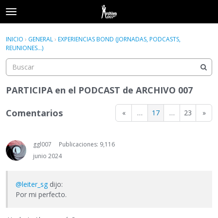
t
o
×
Acceder
·
Registrarse
g
INICIO
›
GENERAL
›
EXPERIENCIAS BOND (JORNADAS, PODCASTS,
Acceder
Registrarse
g
REUNIONES...)
l
e
Categorías
m
e
PARTICIPA en el PODCAST de ARCHIVO 007
Hilos
n
u
Comentarios
«
…
17
…
23
»
Actividad
ggl007
Publicaciones: 9,116
junio 2024
@leiter_sg
dijo:
Por mi perfecto.