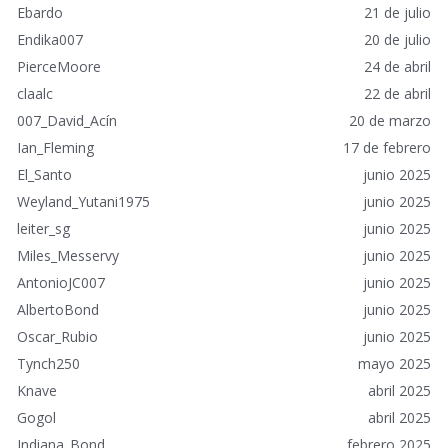
p
Ebardo
21 de julio
i
Endika007
20 de julio
d
o
PierceMoore
24 de abril
s
claalc
22 de abril
007_David_Acín
20 de marzo
Ian_Fleming
17 de febrero
El_Santo
junio 2025
Weyland_Yutani1975
junio 2025
leiter_sg
junio 2025
Miles_Messervy
junio 2025
AntonioJC007
junio 2025
AlbertoBond
junio 2025
Oscar_Rubio
junio 2025
Tynch250
mayo 2025
Knave
abril 2025
Gogol
abril 2025
Indiana_Bond
febrero 2025