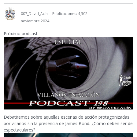
007_David_Acín
Publicaciones: 4,302
noviembre 2024
Próximo podcast:
Debatiremos sobre aquellas escenas de acción protagonizadas
por villanos sin la presencia de James Bond. ¿Cómo deben ser de
espectaculares?