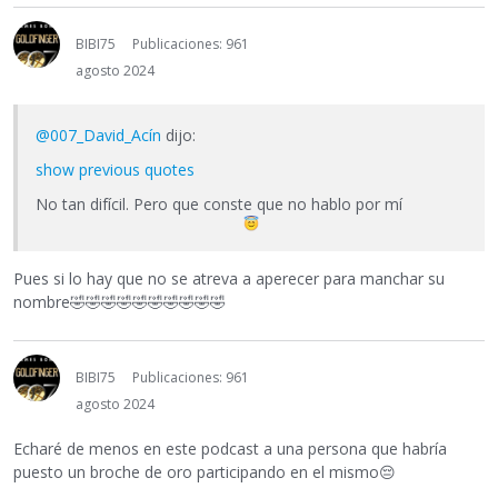
BIBI75
Publicaciones: 961
agosto 2024
@007_David_Acín
dijo:
show previous quotes
No tan difícil. Pero que conste que no hablo por mí
Pues si lo hay que no se atreva a aperecer para manchar su
nombre
🤣
🤣
🤣
🤣
🤣
🤣
🤣
🤣
🤣
🤣
BIBI75
Publicaciones: 961
agosto 2024
Echaré de menos en este podcast a una persona que habría
puesto un broche de oro participando en el mismo
😔