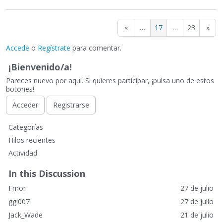
«
…
17
…
23
»
Accede
o
Regístrate
para comentar.
¡Bienvenido/a!
Pareces nuevo por aquí. Si quieres participar, ¡pulsa uno de estos
botones!
Acceder
Registrarse
E
Categorías
n
Hilos recientes
l
Actividad
a
c
In this Discussion
e
Fmor
27 de julio
s
r
ggl007
27 de julio
á
Jack_Wade
21 de julio