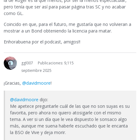
la de Roger es la que menos, por ser la menos espectacular,
pero tenía que ser así para pasar página tras SC y no acabar
como GL.
Coincido en que, para el futuro, me gustaría que no volvieran a
mostrar a un Bond obteniendo la licencia para matar.
Enhorabuena por el podcast, amigos!!
ggl007
Publicaciones: 9,115
septiembre 2025
¡Gracias,
@davidmoore
!
@davidmoore
dijo:
Me apetece preguntarle cuál de las que no son suyas es su
favorita, pero ahora no quiero atosigarle con el mismo
tema. A ver si un día que le vea dispuesto le sonsaco algo
más, aunque me suena haberle escuchado que le encanta
la BSO de Vive y deja morir.