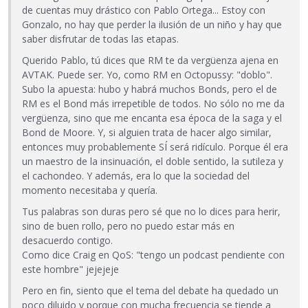
de cuentas muy drástico con Pablo Ortega... Estoy con
Gonzalo, no hay que perder la ilusión de un niño y hay que
saber disfrutar de todas las etapas.
Querido Pablo, tú dices que RM te da vergüenza ajena en
AVTAK. Puede ser. Yo, como RM en Octopussy: "doblo".
Subo la apuesta: hubo y habrá muchos Bonds, pero el de
RM es el Bond más irrepetible de todos. No sólo no me da
vergüenza, sino que me encanta esa época de la saga y el
Bond de Moore. Y, si alguien trata de hacer algo similar,
entonces muy probablemente SÍ será ridículo. Porque él era
un maestro de la insinuación, el doble sentido, la sutileza y
el cachondeo. Y además, era lo que la sociedad del
momento necesitaba y quería.
Tus palabras son duras pero sé que no lo dices para herir,
sino de buen rollo, pero no puedo estar más en
desacuerdo contigo.
Como dice Craig en QoS: "tengo un podcast pendiente con
este hombre" jejejeje
Pero en fin, siento que el tema del debate ha quedado un
poco diluido y porque con mucha frecuencia se tiende a