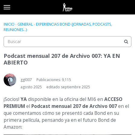
t
o
×
Acceder
·
Registrarse
g
INICIO
›
GENERAL
›
EXPERIENCIAS BOND (JORNADAS, PODCASTS,
Acceder
Registrarse
g
REUNIONES...)
l
e
Categorías
m
e
Podcast mensual 207 de Archivo 007: YA EN
Hilos
n
ABIERTO
u
Actividad
ggl007
Publicaciones: 9,115
agosto 2025
editado septiembre 2025
¡Socios!
YA
disponible en la oficina del MI6 en
ACCESO
PREMIUM
el
Podcast mensual 207 de Archivo 007
en el
que comentamos cómo se presentó cada Bond en su
primera película, pensando ya en el futuro Bond de
Amazon: