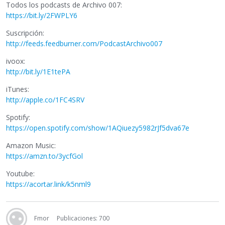
Todos los podcasts de Archivo 007:
https://bit.ly/2FWPLY6
Suscripción:
http://feeds.feedburner.com/PodcastArchivo007
ivoox:
http://bit.ly/1E1tePA
iTunes:
http://apple.co/1FC4SRV
Spotify:
https://open.spotify.com/show/1AQiuezy5982rJf5dva67e
Amazon Music:
https://amzn.to/3ycfGol
Youtube:
https://acortar.link/k5nml9
Fmor
Publicaciones: 700