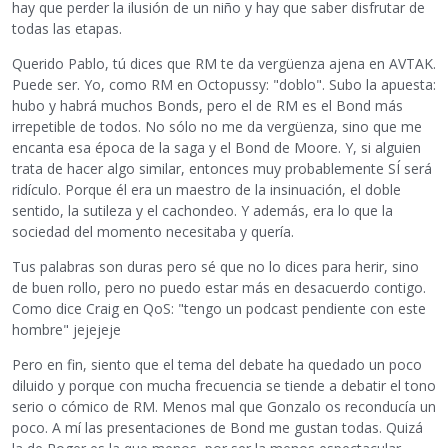
hay que perder la ilusión de un niño y hay que saber disfrutar de
todas las etapas.
Querido Pablo, tú dices que RM te da vergüenza ajena en AVTAK.
Puede ser. Yo, como RM en Octopussy: "doblo". Subo la apuesta:
hubo y habrá muchos Bonds, pero el de RM es el Bond más
irrepetible de todos. No sólo no me da vergüenza, sino que me
encanta esa época de la saga y el Bond de Moore. Y, si alguien
trata de hacer algo similar, entonces muy probablemente SÍ será
ridículo. Porque él era un maestro de la insinuación, el doble
sentido, la sutileza y el cachondeo. Y además, era lo que la
sociedad del momento necesitaba y quería.
Tus palabras son duras pero sé que no lo dices para herir, sino
de buen rollo, pero no puedo estar más en desacuerdo contigo.
Como dice Craig en QoS: "tengo un podcast pendiente con este
hombre" jejejeje
Pero en fin, siento que el tema del debate ha quedado un poco
diluido y porque con mucha frecuencia se tiende a debatir el tono
serio o cómico de RM. Menos mal que Gonzalo os reconducía un
poco. A mí las presentaciones de Bond me gustan todas. Quizá