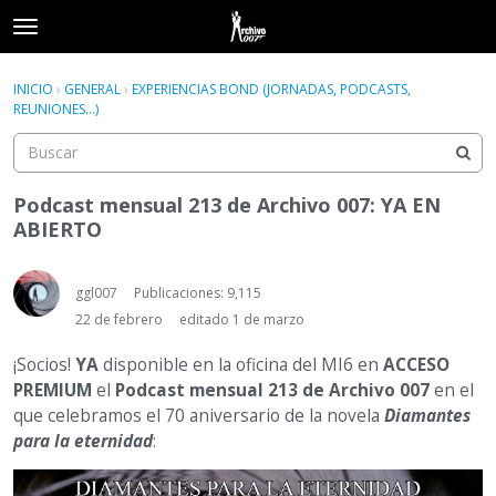
t
o
×
Acceder
·
Registrarse
g
INICIO
›
GENERAL
›
EXPERIENCIAS BOND (JORNADAS, PODCASTS,
Acceder
Registrarse
g
REUNIONES...)
l
e
Categorías
m
e
Podcast mensual 213 de Archivo 007: YA EN
Hilos
n
ABIERTO
u
Actividad
ggl007
Publicaciones: 9,115
22 de febrero
editado 1 de marzo
¡Socios!
YA
disponible en la oficina del MI6 en
ACCESO
PREMIUM
el
Podcast mensual 213 de Archivo 007
en el
que celebramos el 70 aniversario de la novela
Diamantes
para la eternidad
: