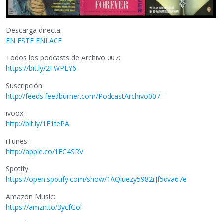
Descarga directa:
EN ESTE ENLACE
Todos los podcasts de Archivo 007:
https://bit.ly/2FWPLY6
Suscripción:
http://feeds.feedburner.com/PodcastArchivo007
ivoox:
http://bit.ly/1E1tePA
iTunes:
http://apple.co/1FC4SRV
Spotify:
https://open.spotify.com/show/1AQiuezy5982rJf5dva67e
Amazon Music:
https://amzn.to/3ycfGol