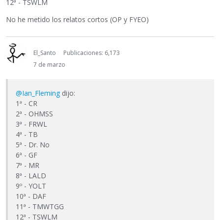
12ª - TSWLM
No he metido los relatos cortos (OP y FYEO)
El_Santo
Publicaciones: 6,173
7 de marzo
@Ian_Fleming
dijo:
1ª - CR
2ª - OHMSS
3ª - FRWL
4ª - TB
5ª - Dr. No
6ª - GF
7ª - MR
8ª - LALD
9º - YOLT
10ª - DAF
11ª - TMWTGG
12ª - TSWLM