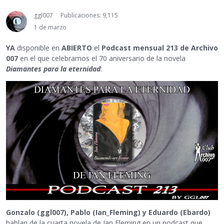
ggl007
Publicaciones: 9,115
1 de marzo
YA
disponible en
ABIERTO
el
Podcast mensual 213 de Archivo
007
en el que celebramos el 70 aniversario de la novela
Diamantes para la eternidad
:
Gonzalo (ggl007), Pablo (Ian_Fleming) y Eduardo (Ebardo)
hablan de la cuarta novela de Ian Fleming en un podcast que