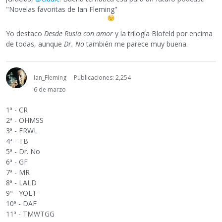
"Novelas favoritas de Ian Fleming"
Yo destaco
Desde Rusia con amor
y la trilogía Blofeld por encima
de todas, aunque
Dr. No
también me parece muy buena.
Ian_Fleming
Publicaciones: 2,254
6 de marzo
1ª - CR
2ª - OHMSS
3ª - FRWL
4ª - TB
5ª - Dr. No
6ª - GF
7ª - MR
8ª - LALD
9º - YOLT
10ª - DAF
11ª - TMWTGG