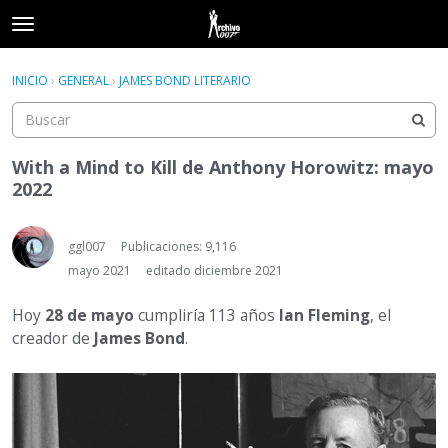
t
o
×
Acceder
·
Registrarse
g
INICIO
›
GENERAL
›
JAMES BOND LITERARIO
Acceder
Registrarse
g
l
e
Categorías
m
With a Mind to Kill de Anthony Horowitz: mayo
e
2022
Hilos
n
u
Actividad
ggl007
Publicaciones: 9,116
mayo 2021
editado diciembre 2021
Hoy
28 de mayo
cumpliría 113 años
Ian Fleming
, el
creador de
James Bond
.