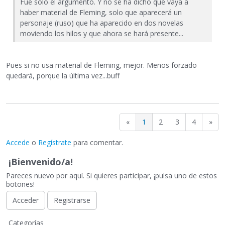
Fue solo el argumento. Y no se ha dicho que vaya a
haber material de Fleming, solo que aparecerá un
personaje (ruso) que ha aparecido en dos novelas
moviendo los hilos y que ahora se hará presente...
Pues si no usa material de Fleming, mejor. Menos forzado
quedará, porque la última vez...buff
«
1
2
3
4
»
Accede
o
Regístrate
para comentar.
¡Bienvenido/a!
Pareces nuevo por aquí. Si quieres participar, ¡pulsa uno de estos
botones!
Acceder
Registrarse
E
Categorías