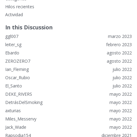
n
Hilos recientes
l
Actividad
a
c
In this Discussion
e
ggl007
marzo 2023
s
r
leiter_sg
febrero 2023
á
Ebardo
agosto 2022
p
ZEROZERO7
agosto 2022
i
Ian_Fleming
julio 2022
d
o
Oscar_Rubio
julio 2022
s
El_Santo
julio 2022
DEKE_RIVERS
mayo 2022
DetrásDelSmoking
mayo 2022
axturias
mayo 2022
Miles_Messervy
mayo 2022
Jack_Wade
mayo 2022
Rapsodia154
diciembre 2021