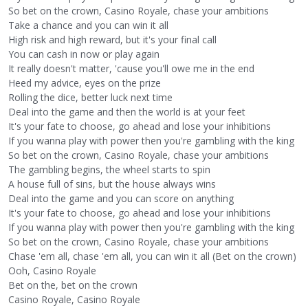
So bet on the crown, Casino Royale, chase your ambitions
Take a chance and you can win it all
High risk and high reward, but it's your final call
You can cash in now or play again
It really doesn't matter, 'cause you'll owe me in the end
Heed my advice, eyes on the prize
Rolling the dice, better luck next time
Deal into the game and then the world is at your feet
It's your fate to choose, go ahead and lose your inhibitions
If you wanna play with power then you're gambling with the king
So bet on the crown, Casino Royale, chase your ambitions
The gambling begins, the wheel starts to spin
A house full of sins, but the house always wins
Deal into the game and you can score on anything
It's your fate to choose, go ahead and lose your inhibitions
If you wanna play with power then you're gambling with the king
So bet on the crown, Casino Royale, chase your ambitions
Chase 'em all, chase 'em all, you can win it all (Bet on the crown)
Ooh, Casino Royale
Bet on the, bet on the crown
Casino Royale, Casino Royale