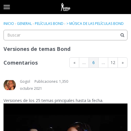
t
o
×
Acceder
·
Registrarse
g
INICIO
›
GENERAL
›
PELÍCULAS BOND
›
> MÚSICA DE LAS PELÍCULAS BOND
Acceder
Registrarse
g
l
e
Categorías
m
Versiones de temas Bond
e
Hilos
n
Comentarios
«
…
6
…
12
»
u
Actividad
Gogol
Publicaciones: 1,350
octubre 2021
Versiones de los 25 temas principales hasta la fecha.