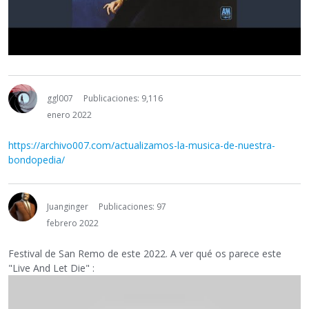
ggl007
Publicaciones: 9,116
enero 2022
https://archivo007.com/actualizamos-la-musica-de-nuestra-
bondopedia/
Juanginger
Publicaciones: 97
febrero 2022
Festival de San Remo de este 2022. A ver qué os parece este
"Live And Let Die" :