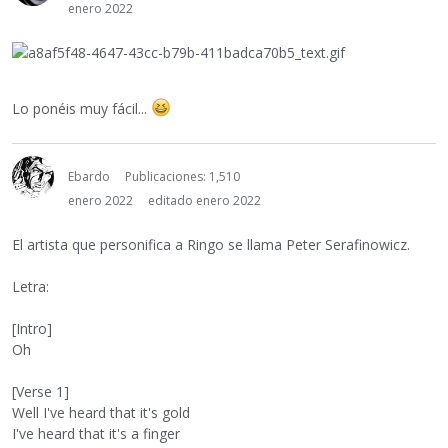
enero 2022
Lo ponéis muy fácil...
Ebardo
Publicaciones: 1,510
enero 2022
editado enero 2022
El artista que personifica a Ringo se llama Peter Serafinowicz.
Letra:
[Intro]
Oh
[Verse 1]
Well I've heard that it's gold
I've heard that it's a finger