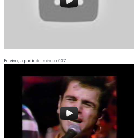
En vivo, a partir del minuto 007: