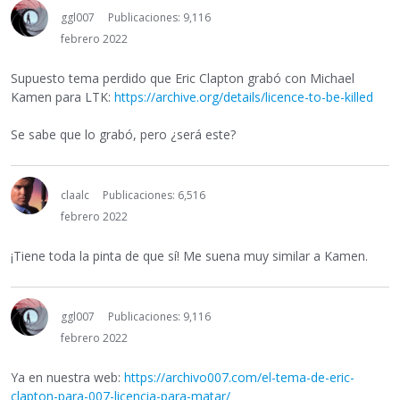
ggl007
Publicaciones: 9,116
febrero 2022
Supuesto tema perdido que Eric Clapton grabó con Michael
Kamen para LTK:
https://archive.org/details/licence-to-be-killed
Se sabe que lo grabó, pero ¿será este?
claalc
Publicaciones: 6,516
febrero 2022
¡Tiene toda la pinta de que sí! Me suena muy similar a Kamen.
ggl007
Publicaciones: 9,116
febrero 2022
Ya en nuestra web:
https://archivo007.com/el-tema-de-eric-
clapton-para-007-licencia-para-matar/