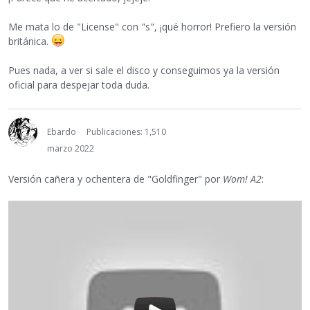
Me mata lo de "License" con "s", ¡qué horror! Prefiero la versión
británica.
Pues nada, a ver si sale el disco y conseguimos ya la versión
oficial para despejar toda duda.
Ebardo
Publicaciones: 1,510
marzo 2022
Versión cañera y ochentera de "Goldfinger" por
Wom! A2
: