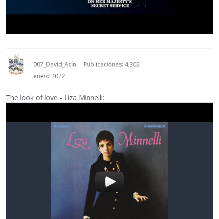
007_David_Acín
Publicaciones: 4,302
enero 2022
The look of love - Liza Minnelli: