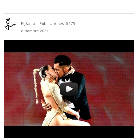
El_Santo
Publicaciones: 6,175
diciembre 2021