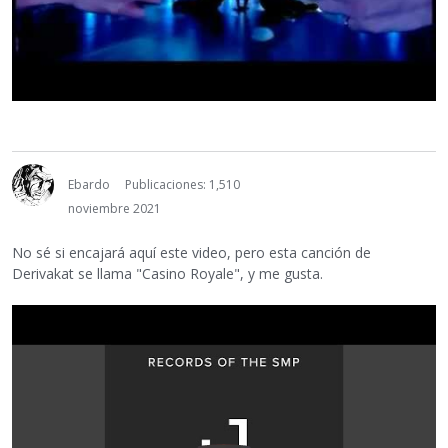
Ebardo
Publicaciones: 1,510
noviembre 2021
No sé si encajará aquí este video, pero esta canción de
Derivakat se llama "Casino Royale", y me gusta.