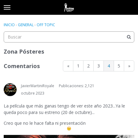
t
o
×
Acceder
·
Registrarse
g
INICIO
›
GENERAL
›
OFF TOPIC
Acceder
Registrarse
g
l
e
Categorías
m
Zona Pósteres
e
Hilos
n
Comentarios
«
1
2
3
4
5
»
u
Actividad
JavierMartiniRoyale
Publicaciones: 2,121
octubre 2023
La película que más ganas tengo de ver este año 2023...Ya le
queda poco para su estreno (20 de octubre)...
Creo que no le hace falta ni presentación