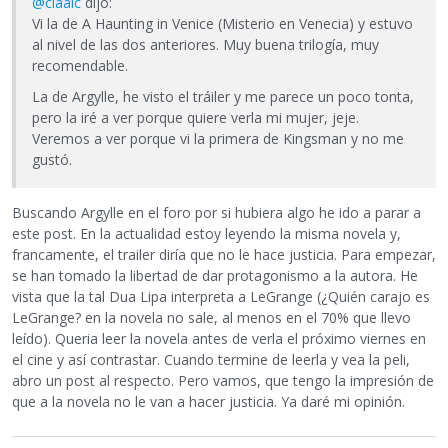
@claalc
dijo:
Vi la de A Haunting in Venice (Misterio en Venecia) y estuvo
al nivel de las dos anteriores. Muy buena trilogía, muy
recomendable.
La de Argylle, he visto el tráiler y me parece un poco tonta,
pero la iré a ver porque quiere verla mi mujer, jeje.
Veremos a ver porque vi la primera de Kingsman y no me
gustó.
Buscando Argylle en el foro por si hubiera algo he ido a parar a
este post. En la actualidad estoy leyendo la misma novela y,
francamente, el trailer diría que no le hace justicia. Para empezar,
se han tomado la libertad de dar protagonismo a la autora. He
vista que la tal Dua Lipa interpreta a LeGrange (¿Quién carajo es
LeGrange? en la novela no sale, al menos en el 70% que llevo
leído). Queria leer la novela antes de verla el próximo viernes en
el cine y así contrastar. Cuando termine de leerla y vea la peli,
abro un post al respecto. Pero vamos, que tengo la impresión de
que a la novela no le van a hacer justicia. Ya daré mi opinión.