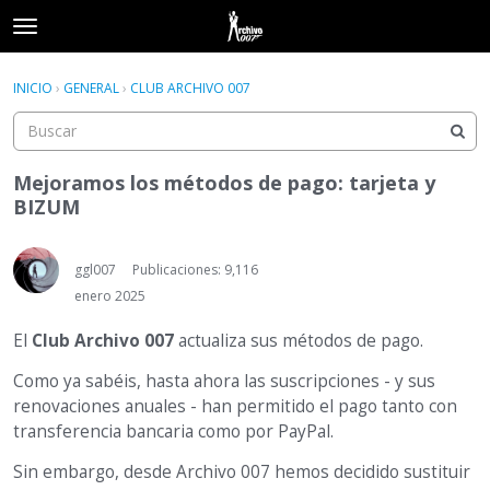
t
o
×
Acceder
·
Registrarse
g
INICIO
›
GENERAL
›
CLUB ARCHIVO 007
Acceder
Registrarse
g
l
e
Categorías
m
Mejoramos los métodos de pago: tarjeta y
e
BIZUM
Hilos
n
u
Actividad
ggl007
Publicaciones: 9,116
enero 2025
El
Club Archivo 007
actualiza sus métodos de pago.
Como ya sabéis, hasta ahora las suscripciones - y sus
renovaciones anuales - han permitido el pago tanto con
transferencia bancaria como por PayPal.
Sin embargo, desde Archivo 007 hemos decidido sustituir