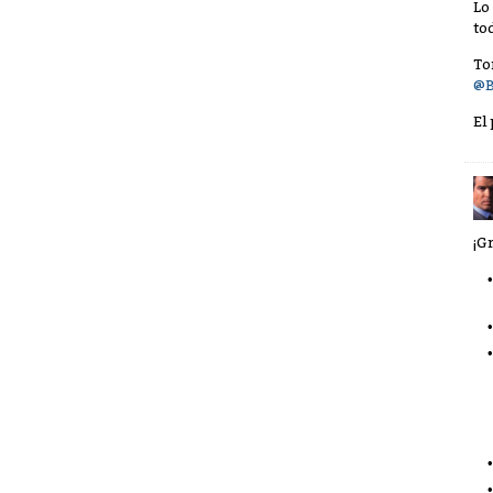
Lo
to
To
@B
El
¡G