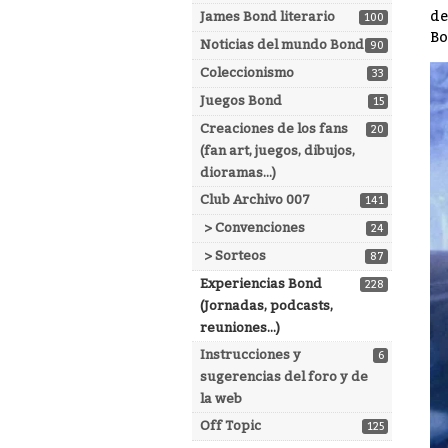
de
James Bond literario
100
Bo
Noticias del mundo Bond
90
Coleccionismo
33
Juegos Bond
15
Creaciones de los fans
20
(fan art, juegos, dibujos,
dioramas...)
Club Archivo 007
141
> Convenciones
24
> Sorteos
87
Experiencias Bond
228
(Jornadas, podcasts,
reuniones...)
Instrucciones y
6
sugerencias del foro y de
la web
Off Topic
125