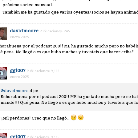
próximo sorteo mensual.
También me ha gustado que varios oyentes/socios se hayan animad
davidmoore
Publicaciones: 245
enero 2025
horabuena por el podcast 200!! ME ha gustado mucho pero no habéis
é pena. No llegó o es que hubo muchos y tuvisteis que hacer criba?
ggl007
Publicaciones: 9,115
enero 2025
@davidmoore
dijo:
Enhorabuena por el podcast 200!! ME ha gustado mucho pero no hab
mandé!!! Qué pena. No llegó o es que hubo muchos y tuvisteis que h
¡Mil perdones! Creo que no llegó...
ggl007
Publicaciones: 9,115