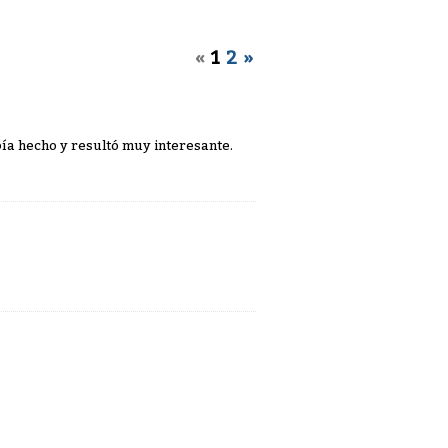
«
1
2
»
ía hecho y resultó muy interesante.