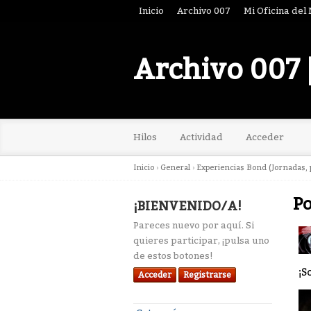
Inicio
Archivo 007
Mi Oficina del
Archivo 007 
Hilos
Actividad
Acceder
Inicio
›
General
›
Experiencias Bond (Jornadas, p
P
¡BIENVENIDO/A!
Pareces nuevo por aquí. Si
quieres participar, ¡pulsa uno
de estos botones!
¡S
Acceder
Registrarse