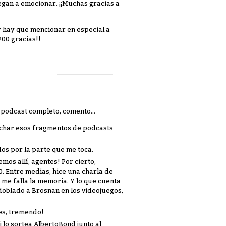
legan a emocionar. ¡¡Muchas gracias a
 y hay que mencionar en especial a
200 gracias!!
 podcast completo, comento...
cuchar esos fragmentos de podcasts
dos por la parte que me toca.
os allí, agentes! Por cierto,
0. Entre medias, hice una charla de
no me falla la memoria. Y lo que cuenta
doblado a Brosnan en los videojuegos,
es, tremendo!
 lo sortea AlbertoBond junto al