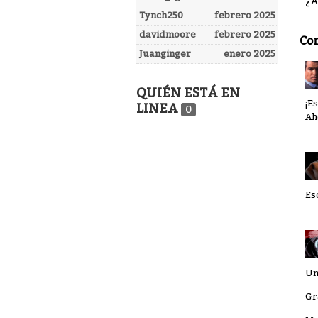
¿A
Tynch250
febrero 2025
davidmoore
febrero 2025
Co
Juanginger
enero 2025
QUIÉN ESTÁ EN
¡E
LINEA
0
Ah
Es
Un
Gr