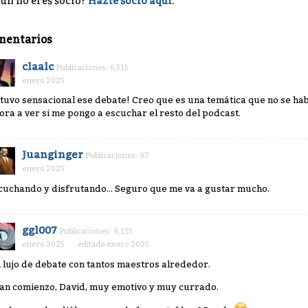
ún no eres socio?
Hazte socio aquí
.
mentarios
claalc
Publicaciones: 6,515
enero 2025
stuvo sensacional ese debate! Creo que es una temática que no se hab
ora a ver si me pongo a escuchar el resto del podcast.
Juanginger
Publicaciones: 97
enero 2025
cuchando y disfrutando... Seguro que me va a gustar mucho.
ggl007
Publicaciones: 9,115
enero 2025
editado enero 2025
 lujo de debate con tantos maestros alrededor.
an comienzo, David, muy emotivo y muy currado.