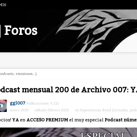
 MI6
| Foros
odcasts, reuniones...)
odcast mensual 200 de Archivo 007: 
ggl007
Publicaciones: 9,115
enero 2025
editado febrero 2025
en
Experiencias Bond (Jornadas, podc
ocios!
YA
en
ACCESO PREMIUM
el muy especial
Podcast númer