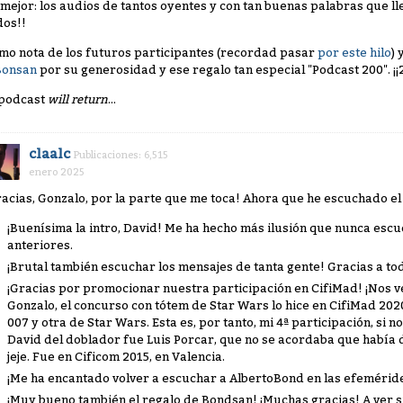
 mejor: los audios de tantos oyentes y con tan buenas palabras que l
dos!!
mo nota de los futuros participantes (recordad pasar
por este hilo
)
onsan
por su generosidad y ese regalo tan especial "Podcast 200". ¡¡
 podcast
will return
...
claalc
Publicaciones: 6,515
enero 2025
racias, Gonzalo, por la parte que me toca! Ahora que he escuchado el
¡Buenísima la intro, David! Me ha hecho más ilusión que nunca es
anteriores.
¡Brutal también escuchar los mensajes de tanta gente! Gracias a to
¡Gracias por promocionar nuestra participación en CifiMad! ¡Nos vem
Gonzalo, el concurso con tótem de Star Wars lo hice en CifiMad 202
007 y otra de Star Wars. Esta es, por tanto, mi 4ª participación, si 
David del doblador fue Luis Porcar, que no se acordaba que había 
jeje. Fue en Cificom 2015, en Valencia.
¡Me ha encantado volver a escuchar a AlbertoBond en las efemérid
¡Muy bueno también el regalo de Bondsan! ¡Muchas gracias! A ver si