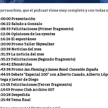
arraos bien, que el podcast viene muy completo y con todas n
:00:00 Presentación
:06:22 Saludo a Gonzalo
:08:33 Felicitaciones (Primer fragmento)
:12:06 Opiniones de los oyentes
:16:26 El espontáneo
:20:00 Promo Taller Skywalker
:20:38 Noticias del mes
:31:39 La noticia del mes
:35:23 Felicitaciones (Segundo fragmento)
:40:42 Efemérides
:43:38 Promo
Ian Fleming y James Bond: Conexión España
:44:59 Debate "Especial 200" con Alberto Casado, Alberto Lóp
tega y Javier de Diego
:13:05 Felicitaciones (Tercer fragmento)
:19:59 Promo Club Archivo 007
:20:28 Despedida
:25:48 Tema final