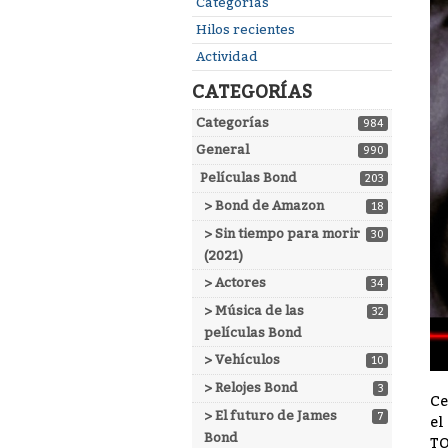
Enlaces
Categorías
rápidos
Hilos recientes
Actividad
CATEGORÍAS
Categorías
984
General
990
Películas Bond
203
> Bond de Amazon
18
> Sin tiempo para morir
30
(2021)
> Actores
34
> Música de las
32
películas Bond
> Vehículos
10
> Relojes Bond
3
C
> El futuro de James
7
el
Bond
TO