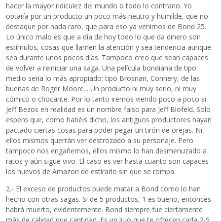
hacer la mayor ridiculez del mundo o todo lo contrario. Yo
optaría por un producto un poco más neutro y humilde, que no
destaque por nada raro, que para eso ya venimos de Bond 25.
Lo único malo es que a día de hoy todo lo que da dinero son
estímulos, cosas que llamen la atención y sea tendencia aunque
sea durante unos pocos días. Tampoco creo que sean capaces
de volver a reiniciar una saga. Una película bondiana de tipo
medio sería lo más apropiado: tipo Brosnan, Connery, de las
buenas de Roger Moore... Un producto ni muy serio, ni muy
cómico o chocante. Por lo tanto iremos viendo poco a poco si
Jeff Bezos en realidad es un nombre falso para Jeff Blofeld. Solo
espero que, como habéis dicho, los antiguos productores hayan
pactado ciertas cosas para poder pegar un tirón de orejas. Ni
ellos mismos querrán ver destrozado a su personaje. Pero
tampoco nos engañemos, ellos mismo lo han desmenuzado a
ratos y aún sigue vivo. El caso es ver hasta cuanto son capaces
los nuevos de Amazon de estirarlo sin que se rompa.
2.- El exceso de productos puede matar a Bond como lo han
hecho con otras sagas. Si de 5 productos, 1 es bueno, entonces
habrá muerto, evidentemente. Bond siempre fue ciertamente
más de calidad que cantidad. Es un lujo que te ofrecen cada 2-5