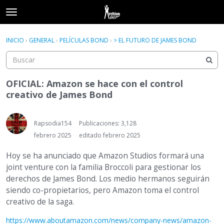
t
o
×
Acceder
·
Registrarse
g
INICIO
›
GENERAL
›
PELÍCULAS BOND
›
> EL FUTURO DE JAMES BOND
Acceder
Registrarse
g
l
e
Categorías
m
OFICIAL: Amazon se hace con el control
e
creativo de James Bond
Hilos
n
u
Actividad
Rapsodia154
Publicaciones: 3,128
febrero 2025
editado febrero 2025
Hoy se ha anunciado que Amazon Studios formará una
joint venture con la familia Broccoli para gestionar los
derechos de James Bond. Los medio hermanos seguirán
siendo co-propietarios, pero Amazon toma el control
creativo de la saga.
https://www.aboutamazon.com/news/company-news/amazon-