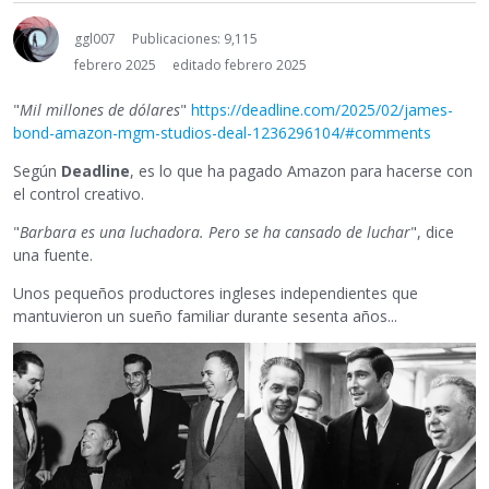
ggl007
Publicaciones: 9,115
febrero 2025
editado febrero 2025
"
Mil millones de dólares
"
https://deadline.com/2025/02/james-
bond-amazon-mgm-studios-deal-1236296104/#comments
Según
Deadline
, es lo que ha pagado Amazon para hacerse con
el control creativo.
"
Barbara es una luchadora. Pero se ha cansado de luchar
", dice
una fuente.
Unos pequeños productores ingleses independientes que
mantuvieron un sueño familiar durante sesenta años...