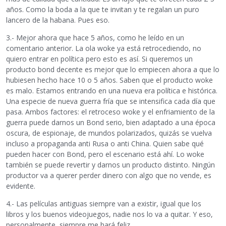
años. Como la boda a la que te invitan y te regalan un puro
lancero de la habana. Pues eso.
3.- Mejor ahora que hace 5 años, como he leído en un
comentario anterior. La ola woke ya está retrocediendo, no
quiero entrar en política pero esto es así. Si queremos un
producto bond decente es mejor que lo empiecen ahora a que lo
hubiesen hecho hace 10 o 5 años. Saben que el producto woke
es malo. Estamos entrando en una nueva era política e histórica.
Una especie de nueva guerra fría que se intensifica cada día que
pasa. Ambos factores: el retroceso woke y el enfriamiento de la
guerra puede darnos un Bond serio, bien adaptado a una época
oscura, de espionaje, de mundos polarizados, quizás se vuelva
incluso a propaganda anti Rusa o anti China. Quien sabe qué
pueden hacer con Bond, pero el escenario está ahí. Lo woke
también se puede revertir y darnos un producto distinto. Ningún
productor va a querer perder dinero con algo que no vende, es
evidente.
4.- Las películas antiguas siempre van a existir, igual que los
libros y los buenos videojuegos, nadie nos lo va a quitar. Y eso,
personalmente, siempre me hará feliz.