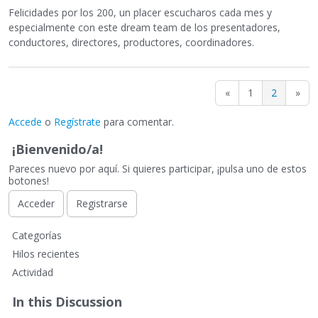
Felicidades por los 200, un placer escucharos cada mes y
especialmente con este dream team de los presentadores,
conductores, directores, productores, coordinadores.
«
1
2
»
Accede
o
Regístrate
para comentar.
¡Bienvenido/a!
Pareces nuevo por aquí. Si quieres participar, ¡pulsa uno de estos
botones!
Acceder
Registrarse
E
Categorías
n
Hilos recientes
l
Actividad
a
c
In this Discussion
e