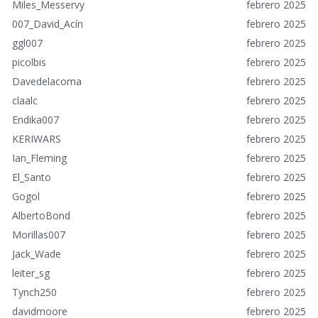
Miles_Messervy
febrero 2025
s
r
007_David_Acín
febrero 2025
á
ggl007
febrero 2025
p
picolbis
febrero 2025
i
Davedelacoma
febrero 2025
d
o
claalc
febrero 2025
s
Endika007
febrero 2025
KERIWARS
febrero 2025
Ian_Fleming
febrero 2025
El_Santo
febrero 2025
Gogol
febrero 2025
AlbertoBond
febrero 2025
Morillas007
febrero 2025
Jack_Wade
febrero 2025
leiter_sg
febrero 2025
Tynch250
febrero 2025
davidmoore
febrero 2025