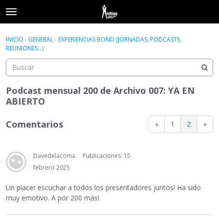
t
o
×
Acceder
·
Registrarse
g
INICIO
›
GENERAL
›
EXPERIENCIAS BOND (JORNADAS, PODCASTS,
Acceder
Registrarse
g
REUNIONES...)
l
e
Categorías
m
e
Podcast mensual 200 de Archivo 007: YA EN
Hilos
n
ABIERTO
u
Actividad
Comentarios
«
1
2
»
Davedelacoma
Publicaciones: 15
febrero 2025
Un placer escuchar a todos los presentadores juntos! Ha sido
muy emotivo. A por 200 más!