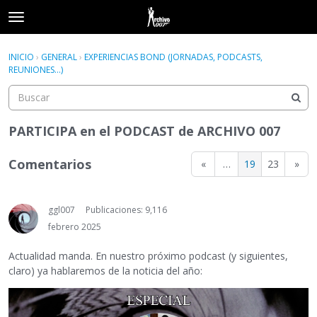
t
o
×
Acceder
·
Registrarse
g
INICIO
›
GENERAL
›
EXPERIENCIAS BOND (JORNADAS, PODCASTS,
Acceder
Registrarse
g
REUNIONES...)
l
e
Categorías
m
e
PARTICIPA en el PODCAST de ARCHIVO 007
Hilos
n
u
Comentarios
«
…
19
23
»
Actividad
ggl007
Publicaciones: 9,116
febrero 2025
Actualidad manda. En nuestro próximo podcast (y siguientes,
claro) ya hablaremos de la noticia del año: