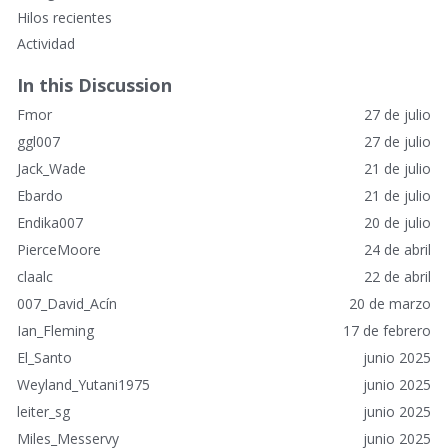
n
Hilos recientes
l
Actividad
a
c
In this Discussion
e
Fmor
27 de julio
s
r
ggl007
27 de julio
á
Jack_Wade
21 de julio
p
Ebardo
21 de julio
i
Endika007
20 de julio
d
o
PierceMoore
24 de abril
s
claalc
22 de abril
007_David_Acín
20 de marzo
Ian_Fleming
17 de febrero
El_Santo
junio 2025
Weyland_Yutani1975
junio 2025
leiter_sg
junio 2025
Miles_Messervy
junio 2025