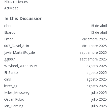
Hilos recientes
l
Actividad
a
c
In this Discussion
e
claalc
15 de abril
s
r
Ebardo
13 de abril
á
Fmor
diciembre 2025
p
007_David_Acín
diciembre 2025
i
JavierMartiniRoyale
septiembre 2025
d
o
ggl007
septiembre 2025
s
Weyland_Yutani1975
agosto 2025
El_Santo
agosto 2025
cms
agosto 2025
leiter_sg
agosto 2025
Miles_Messervy
julio 2025
Oscar_Rubio
julio 2025
Ian_Fleming
julio 2025