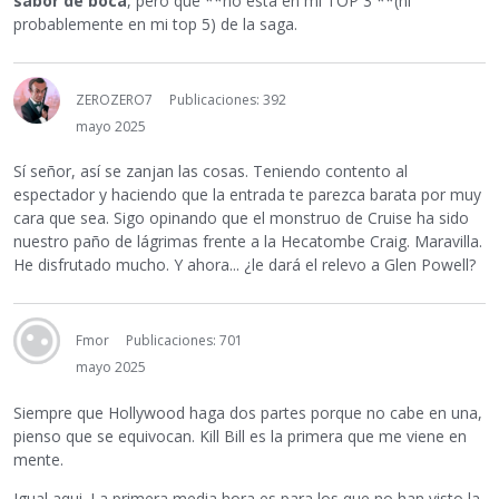
sabor de boca
, pero que **no está en mi TOP 3 **(ni
probablemente en mi top 5) de la saga.
ZEROZERO7
Publicaciones: 392
mayo 2025
Sí señor, así se zanjan las cosas. Teniendo contento al
espectador y haciendo que la entrada te parezca barata por muy
cara que sea. Sigo opinando que el monstruo de Cruise ha sido
nuestro paño de lágrimas frente a la Hecatombe Craig. Maravilla.
He disfrutado mucho. Y ahora... ¿le dará el relevo a Glen Powell?
Fmor
Publicaciones: 701
mayo 2025
Siempre que Hollywood haga dos partes porque no cabe en una,
pienso que se equivocan. Kill Bill es la primera que me viene en
mente.
Igual aqui. La primera media hora es para los que no han visto la