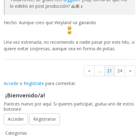
lo editéis en post producción?
🙏🏽
🧎
Hecho. Aunque creo que Weyland va ganando
Una vez estrenada, no recomiendo a nadie pasar por este hilo, si
quiere evitar sorpresas, aunque sea en forma de pistas.
«
…
21
24
»
Accede
o
Regístrate
para comentar.
¡Bienvenido/a!
Pareces nuevo por aquí. Si quieres participar, ¡pulsa uno de estos
botones!
Acceder
Registrarse
E
Categorías
n