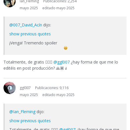
Ian_Fleming
Publicaciones: 2,254
mayo 2025
editado mayo 2025
@007_David_Acín
dijo:
show previous quotes
¡Venga! Tremendo spoiler
Totalmente, de gratis
🤦🏽‍♂️
@ggl007
¿hay forma de que me lo
editéis en post producción?
🙏🏽
🧎
ggl007
Publicaciones: 9,116
mayo 2025
editado mayo 2025
@Ian_Fleming
dijo:
show previous quotes
Totalmente, de gratis
🤦🏽‍♂️
@ggl007
¿hay forma de que me