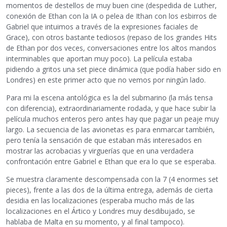
momentos de destellos de muy buen cine (despedida de Luther,
conexión de Ethan con la IA o pelea de Ithan con los esbirros de
Gabriel que intuimos a través de la expresiones faciales de
Grace), con otros bastante tediosos (repaso de los grandes Hits
de Ethan por dos veces, conversaciones entre los altos mandos
interminables que aportan muy poco). La película estaba
pidiendo a gritos una set piece dinámica (que podía haber sido en
Londres) en este primer acto que no vemos por ningún lado.
Para mi la escena antológica es la del submarino (la más tensa
con diferencia), extraordinariamente rodada, y que hace subir la
película muchos enteros pero antes hay que pagar un peaje muy
largo. La secuencia de las avionetas es para enmarcar también,
pero tenía la sensación de que estaban más interesados en
mostrar las acrobacias y virguerías que en una verdadera
confrontación entre Gabriel e Ethan que era lo que se esperaba.
Se muestra claramente descompensada con la 7 (4 enormes set
pieces), frente a las dos de la última entrega, además de cierta
desidia en las localizaciones (esperaba mucho más de las
localizaciones en el Ártico y Londres muy desdibujado, se
hablaba de Malta en su momento, y al final tampoco).