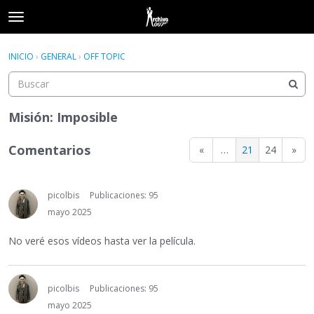
t
o
×
Acceder
·
Registrarse
g
INICIO
›
GENERAL
›
OFF TOPIC
Acceder
Registrarse
g
l
e
Categorías
m
Misión: Imposible
e
Hilos
n
Comentarios
«
…
21
24
»
u
Actividad
picolbis
Publicaciones: 95
mayo 2025
No veré esos vídeos hasta ver la película.
picolbis
Publicaciones: 95
mayo 2025