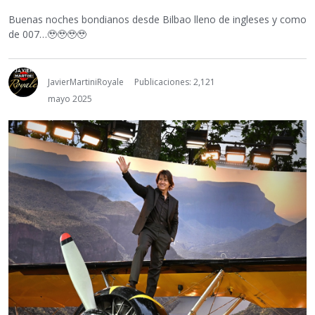
Buenas noches bondianos desde Bilbao lleno de ingleses y como
de 007…🥹🥹🥹🥹
JavierMartiniRoyale
Publicaciones: 2,121
mayo 2025