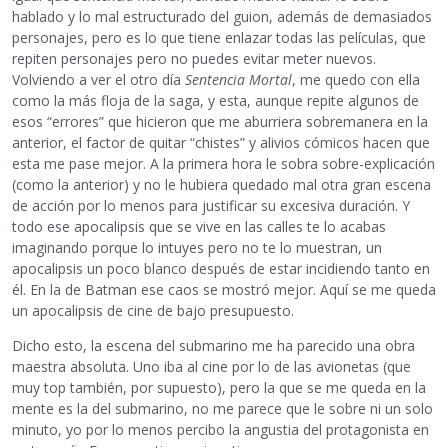
hablado y lo mal estructurado del guion, además de demasiados
personajes, pero es lo que tiene enlazar todas las películas, que
repiten personajes pero no puedes evitar meter nuevos.
Volviendo a ver el otro día
Sentencia Mortal
, me quedo con ella
como la más floja de la saga, y esta, aunque repite algunos de
esos “errores” que hicieron que me aburriera sobremanera en la
anterior, el factor de quitar “chistes” y alivios cómicos hacen que
esta me pase mejor. A la primera hora le sobra sobre-explicación
(como la anterior) y no le hubiera quedado mal otra gran escena
de acción por lo menos para justificar su excesiva duración. Y
todo ese apocalipsis que se vive en las calles te lo acabas
imaginando porque lo intuyes pero no te lo muestran, un
apocalipsis un poco blanco después de estar incidiendo tanto en
él. En la de Batman ese caos se mostró mejor. Aquí se me queda
un apocalipsis de cine de bajo presupuesto.
Dicho esto, la escena del submarino me ha parecido una obra
maestra absoluta. Uno iba al cine por lo de las avionetas (que
muy top también, por supuesto), pero la que se me queda en la
mente es la del submarino, no me parece que le sobre ni un solo
minuto, yo por lo menos percibo la angustia del protagonista en