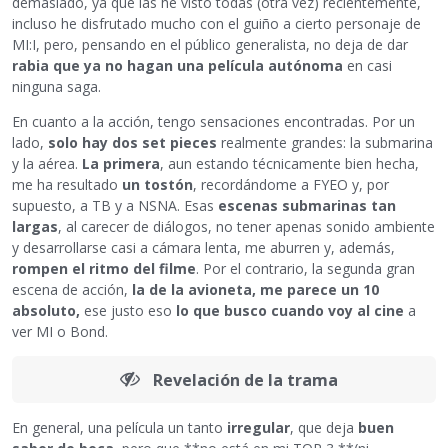
demasiado, ya que las he visto todas (otra vez) recientemente,
incluso he disfrutado mucho con el guiño a cierto personaje de
MI:I, pero, pensando en el público generalista, no deja de dar
rabia que ya no hagan una película autónoma
en casi
ninguna saga.
En cuanto a la acción, tengo sensaciones encontradas. Por un
lado,
solo hay dos set pieces
realmente grandes: la submarina
y la aérea.
La primera
, aun estando técnicamente bien hecha,
me ha resultado
un tostón
, recordándome a FYEO y, por
supuesto, a TB y a NSNA. Esas
escenas submarinas tan
largas
, al carecer de diálogos, no tener apenas sonido ambiente
y desarrollarse casi a cámara lenta, me aburren y, además,
rompen el ritmo del filme
. Por el contrario, la segunda gran
escena de acción,
la de la avioneta, me parece un 10
absoluto,
ese justo eso
lo que busco cuando voy al cine
a
ver MI o Bond.
Revelación de la trama
En general, una película un tanto
irregular
, que deja
buen