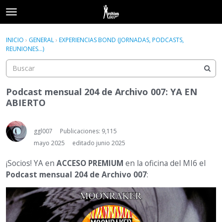
t
o
×
Acceder
·
Registrarse
g
INICIO
›
GENERAL
›
EXPERIENCIAS BOND (JORNADAS, PODCASTS,
Acceder
Registrarse
g
REUNIONES...)
l
e
Categorías
m
e
Podcast mensual 204 de Archivo 007: YA EN
Hilos
n
ABIERTO
u
Actividad
ggl007
Publicaciones: 9,115
mayo 2025
editado junio 2025
¡Socios! YA en
ACCESO PREMIUM
en la oficina del MI6 el
Podcast mensual 204 de Archivo 007
: