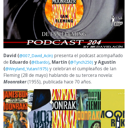
David (
presenta el podcast acompañado
@007_David_Acín)
de
Eduardo (
, Martín (
y Agustín
@Ebardo)
@Tynch250)
(
y celebran el cumpleaños de Ian
@Weyland_Yutani1975)
Fleming (28 de mayo) hablando de su tercera novela:
Moonraker
(1955), publicada hace 70 años.