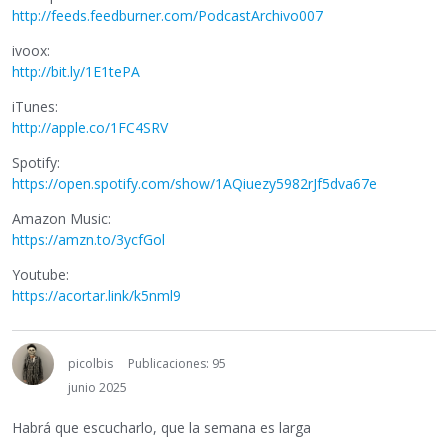
http://feeds.feedburner.com/PodcastArchivo007
ivoox:
http://bit.ly/1E1tePA
iTunes:
http://apple.co/1FC4SRV
Spotify:
https://open.spotify.com/show/1AQiuezy5982rJf5dva67e
Amazon Music:
https://amzn.to/3ycfGol
Youtube:
https://acortar.link/k5nml9
picolbis
Publicaciones: 95
junio 2025
Habrá que escucharlo, que la semana es larga