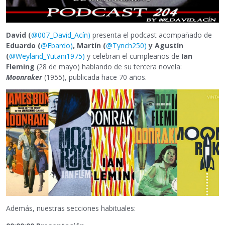
David (
@007_David_Acín)
presenta el podcast acompañado de
Eduardo (
@Ebardo)
, Martín (
@Tynch250)
y Agustín
(
@Weyland_Yutani1975)
y celebran el cumpleaños de
Ian
Fleming
(28 de mayo) hablando de su tercera novela:
Moonraker
(1955), publicada hace 70 años.
Además, nuestras secciones habituales: