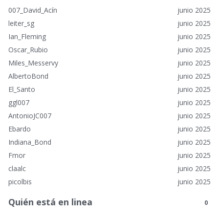
e
007_David_Acín
junio 2025
s
r
leiter_sg
junio 2025
á
Ian_Fleming
junio 2025
p
Oscar_Rubio
junio 2025
i
Miles_Messervy
junio 2025
d
o
AlbertoBond
junio 2025
s
El_Santo
junio 2025
ggl007
junio 2025
AntonioJC007
junio 2025
Ebardo
junio 2025
Indiana_Bond
junio 2025
Fmor
junio 2025
claalc
junio 2025
picolbis
junio 2025
Quién está en linea
0