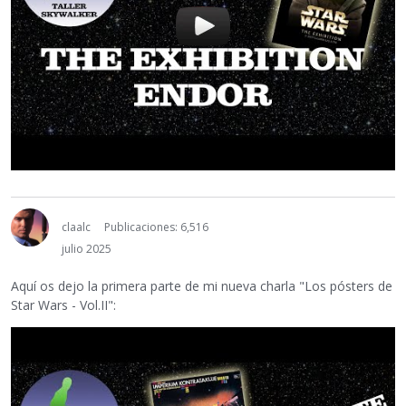
claalc
Publicaciones: 6,516
julio 2025
Aquí os dejo la primera parte de mi nueva charla "Los pósters de
Star Wars - Vol.II":