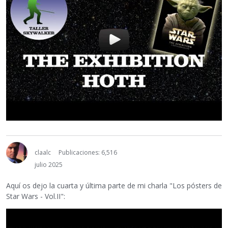
claalc
Publicaciones: 6,516
julio 2025
Aquí os dejo la cuarta y última parte de mi charla "Los pósters de
Star Wars - Vol.II":