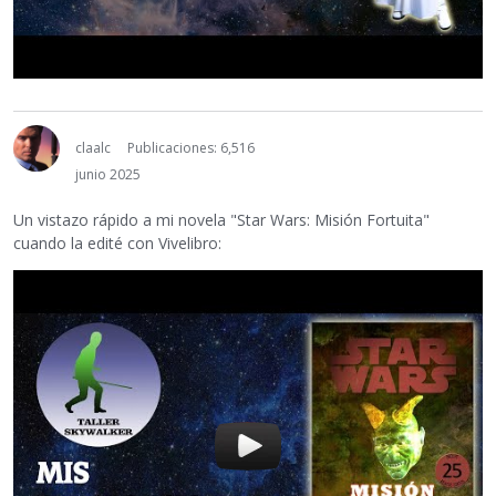
claalc
Publicaciones: 6,516
junio 2025
Un vistazo rápido a mi novela "Star Wars: Misión Fortuita"
cuando la edité con Vivelibro: