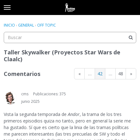
t
o
×
Acceder
·
Registrarse
g
INICIO
›
GENERAL
›
OFF TOPIC
Acceder
Registrarse
g
l
e
Categorías
m
Taller Skywalker (Proyectos Star Wars de
e
Claalc)
Hilos
n
u
Comentarios
«
…
42
…
48
»
Actividad
cms
Publicaciones: 375
junio 2025
Vista la segunda temporada de
Andor
, la trama de los tres
primeros episodios quiza no tanto, pero en general la serie me
ha gustado. Sí que es cierto que la linia de las tramas políticas
me parecen interesantes (las tres precuelas de SW y todo el