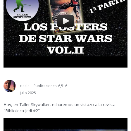
claalc
Publicaciones: 6,516
julio 2025
Hoy, en Taller Skywalker, echaremos un vistazo a la revista
"Biblioteca Jedi #2":