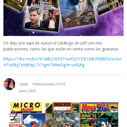
Os dejo por aquí de nuevo el catálogo en pdf con mis
publicaciones, tanto las que están en venta como las gratuitas:
https://1drv.ms/b/c/914db27e3371eef2/EYZB1M870MBEvCic3or
HTo0ByTeXJ8HpLTrTqjmTWvirDg?e=zIIQAg
claalc
Publicaciones: 6,516
junio 2025