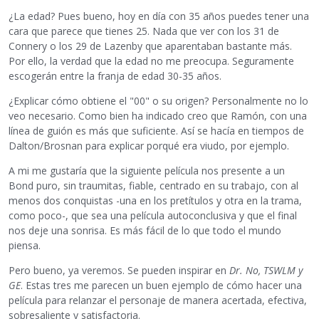
¿La edad? Pues bueno, hoy en día con 35 años puedes tener una
cara que parece que tienes 25. Nada que ver con los 31 de
Connery o los 29 de Lazenby que aparentaban bastante más.
Por ello, la verdad que la edad no me preocupa. Seguramente
escogerán entre la franja de edad 30-35 años.
¿Explicar cómo obtiene el "00" o su origen? Personalmente no lo
veo necesario. Como bien ha indicado creo que Ramón, con una
línea de guión es más que suficiente. Así se hacía en tiempos de
Dalton/Brosnan para explicar porqué era viudo, por ejemplo.
A mi me gustaría que la siguiente película nos presente a un
Bond puro, sin traumitas, fiable, centrado en su trabajo, con al
menos dos conquistas -una en los pretítulos y otra en la trama,
como poco-, que sea una película autoconclusiva y que el final
nos deje una sonrisa. Es más fácil de lo que todo el mundo
piensa.
Pero bueno, ya veremos. Se pueden inspirar en
Dr. No, TSWLM y
GE
. Estas tres me parecen un buen ejemplo de cómo hacer una
película para relanzar el personaje de manera acertada, efectiva,
sobresaliente y satisfactoria.