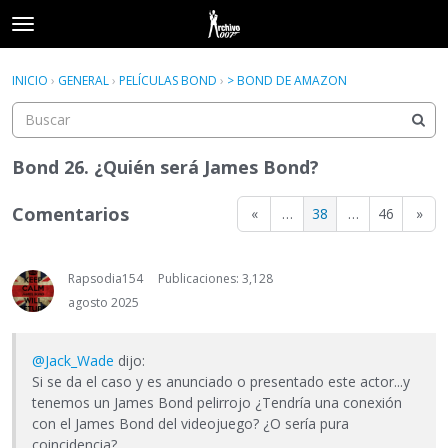
t
o
×
Acceder
·
Registrarse
g
INICIO
›
GENERAL
›
PELÍCULAS BOND
›
> BOND DE AMAZON
Acceder
Registrarse
g
l
e
Categorías
m
Bond 26. ¿Quién será James Bond?
e
Hilos
n
Comentarios
«
…
38
…
46
»
u
Actividad
Rapsodia154
Publicaciones: 3,128
agosto 2025
@Jack_Wade
dijo:
Si se da el caso y es anunciado o presentado este actor...y
tenemos un James Bond pelirrojo ¿Tendría una conexión
con el James Bond del videojuego? ¿O sería pura
coincidencia?