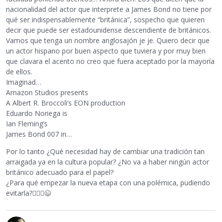
nacionalidad del actor que interprete a James Bond no tiene por
qué ser indispensablemente “británica”, sospecho que quieren
decir que puede ser estadounidense descendiente de británicos.
Vamos que tenga un nombre anglosajón je je. Quiero decir que
un actor hispano por buen aspecto que tuviera y por muy bien
que clavara el acento no creo que fuera aceptado por la mayoría
de ellos.
Imaginad…
Amazon Studios presents
A Albert R. Broccoli’s EON production
Eduardo Noriega is
Ian Fleming’s
James Bond 007 in…
Por lo tanto ¿Qué necesidad hay de cambiar una tradición tan
arraigada ya en la cultura popular? ¿No va a haber ningún actor
británico adecuado para el papel?
¿Para qué empezar la nueva etapa con una polémica, pudiendo
evitarla?
🤷🏼‍♂️
😉