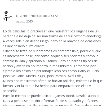
El_Santo
Publicaciones: 6,172
agosto 2025
Lo de películas (o precuelas ) que muestren los orígenes de un
personaje no deja de ser una forma de seguir “exprimiéndolo”
😉
.
A veces sale bien desde luego, pero en la mayoría de ocasiones
es innecesario e irrelevante.
Cuando se trata de superhéroes es comprensible, porque sí que
es interesante descubrir cómo adquirió sus poderes y cómo le
cambió la vida y aprendió a usarlos. Pero en héroes típicos de
acción y aventura no importa lo más mínimo. Tomemos por
ejemplo los casos de personajes icónicos como Harry el Sucio,
John McClane, Martin Riggs, John Rambo, Axel Foley…
Nunca nos mostraron cómo se hacían policías, militares o lo que
fueran. Y ni falta que ha hecho para empatizar con ellos y
adorarlos.
Pues lo mismo se puede aplicar a James Bond. Desde Dr.No a
DAD a penas se nos dio información de su pasado y orígenes.
Algunos pocos detalles resueltos en un par de frases de guion y