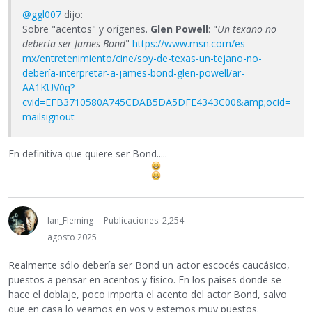
@ggl007
dijo:
Sobre "acentos" y orígenes.
Glen Powell
: "
Un texano no
debería ser James Bond
"
https://www.msn.com/es-
mx/entretenimiento/cine/soy-de-texas-un-tejano-no-
debería-interpretar-a-james-bond-glen-powell/ar-
AA1KUV0q?
cvid=EFB3710580A745CDAB5DA5DFE4343C00&amp;ocid=
mailsignout
En definitiva que quiere ser Bond.....
Ian_Fleming
Publicaciones: 2,254
agosto 2025
Realmente sólo debería ser Bond un actor escocés caucásico,
puestos a pensar en acentos y físico. En los países donde se
hace el doblaje, poco importa el acento del actor Bond, salvo
que en casa lo veamos en vos y estemos muy puestos.