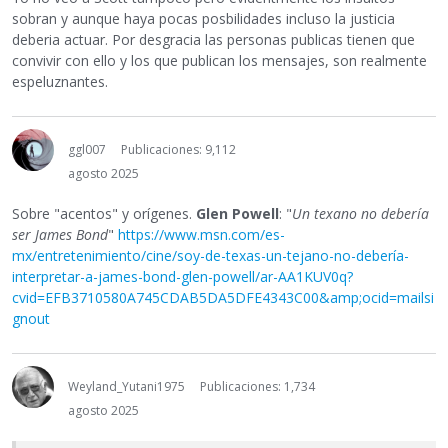
sobran y aunque haya pocas posbilidades incluso la justicia
deberia actuar. Por desgracia las personas publicas tienen que
convivir con ello y los que publican los mensajes, son realmente
espeluznantes.
ggl007
Publicaciones: 9,112
agosto 2025
Sobre "acentos" y orígenes.
Glen Powell
: "
Un texano no debería
ser James Bond
"
https://www.msn.com/es-
mx/entretenimiento/cine/soy-de-texas-un-tejano-no-debería-
interpretar-a-james-bond-glen-powell/ar-AA1KUV0q?
cvid=EFB3710580A745CDAB5DA5DFE4343C00&amp;ocid=mailsi
gnout
Weyland_Yutani1975
Publicaciones: 1,734
agosto 2025