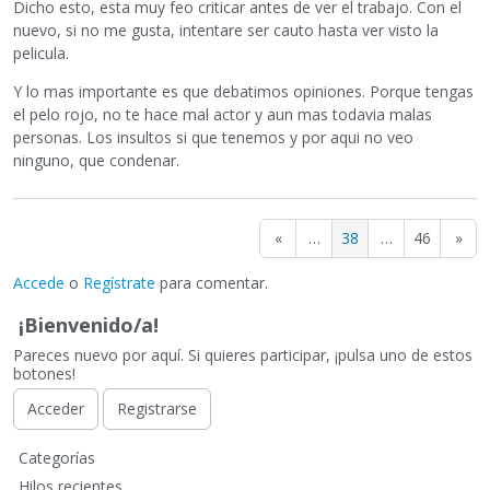
Dicho esto, esta muy feo criticar antes de ver el trabajo. Con el
nuevo, si no me gusta, intentare ser cauto hasta ver visto la
pelicula.
Y lo mas importante es que debatimos opiniones. Porque tengas
el pelo rojo, no te hace mal actor y aun mas todavia malas
personas. Los insultos si que tenemos y por aqui no veo
ninguno, que condenar.
«
…
38
…
46
»
Accede
o
Regístrate
para comentar.
¡Bienvenido/a!
Pareces nuevo por aquí. Si quieres participar, ¡pulsa uno de estos
botones!
Acceder
Registrarse
E
Categorías
n
Hilos recientes