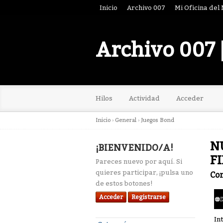
Inicio
Archivo 007
Mi Oficina del
Archivo 007 
Hilos
Actividad
Acceder
Inicio
›
General
›
Juegos Bond
NU
¡BIENVENIDO/A!
F
Pareces nuevo por aquí. Si
quieres participar, ¡pulsa uno
Co
de estos botones!
Acceder
Registrarse
In