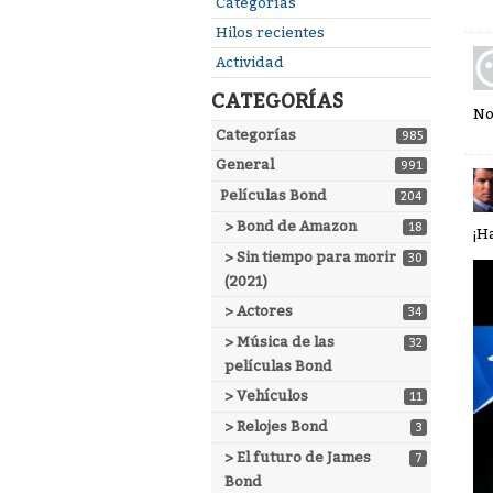
Enlaces
Categorías
rápidos
Hilos recientes
Actividad
CATEGORÍAS
No
Categorías
985
General
991
Películas Bond
204
> Bond de Amazon
18
¡H
> Sin tiempo para morir
30
(2021)
> Actores
34
> Música de las
32
películas Bond
> Vehículos
11
> Relojes Bond
3
> El futuro de James
7
Bond