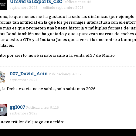
UniversalExports_CEO
Publicaciones: 46
septiembre 2025
editado septiembre 2025
eno, lo que menos me ha gustado ha sido las dinámicas (por ejemplo 
 forma tan artificial en la que los personajes interactúan con el entorn
e más es que prometen una buena historia y múltiples formas de ju
tas Bond también me ha gustado y que aparezcan marcas de coches 
gar a este, a GTA y al Indiana Jones que a ver si lo encuentro a buen
milares.
ito: por cierto, no sé si sabía: sale a la venta el 27 de Marzo
007_David_Acín
Publicaciones: 4,302
septiembre 2025
, la fecha exacta no se sabía, solo sabíamos 2026.
ggl007
Publicaciones: 9,116
septiembre 2025
nuevo tráiler del juego en acción: