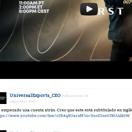
UniversalExports_CEO
Publicaciones: 46
septiembre 2025
 empezado una cuenta atrás. Creo que este está subtitulado en inglé
tps://www.youtube.com/live/o3S4qXOarxM?si=3uoIOnvG3KOAlk6W