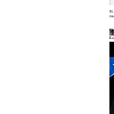
Sí
re