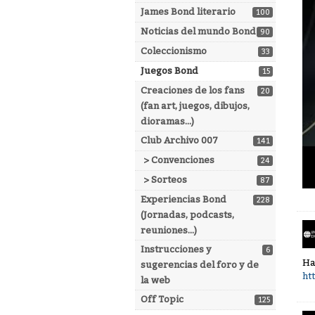
James Bond literario
100
Noticias del mundo Bond
90
Coleccionismo
33
Juegos Bond
15
Creaciones de los fans
20
(fan art, juegos, dibujos,
dioramas...)
Club Archivo 007
141
> Convenciones
24
> Sorteos
87
Experiencias Bond
228
(Jornadas, podcasts,
reuniones...)
Instrucciones y
6
Ha
sugerencias del foro y de
ht
la web
Off Topic
125