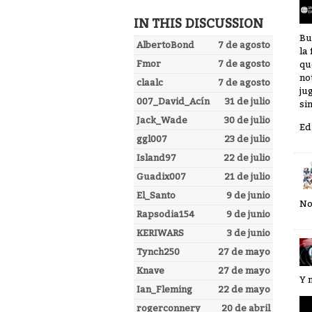
IN THIS DISCUSSION
Bu
AlbertoBond
7 de agosto
la
Fmor
7 de agosto
qu
no
claalc
7 de agosto
ju
007_David_Acín
31 de julio
si
Jack_Wade
30 de julio
Ed
ggl007
23 de julio
Island97
22 de julio
Guadix007
21 de julio
El_Santo
9 de junio
No
Rapsodia154
9 de junio
KERIWARS
3 de junio
Tynch250
27 de mayo
Knave
27 de mayo
Y 
Ian_Fleming
22 de mayo
rogerconnery
20 de abril