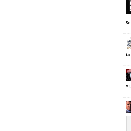
Se
La
Y 