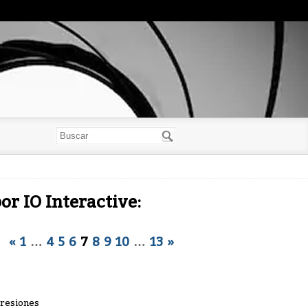
r IO Interactive:
«
1
…
4
5
6
7
8
9
10
…
13
»
presiones