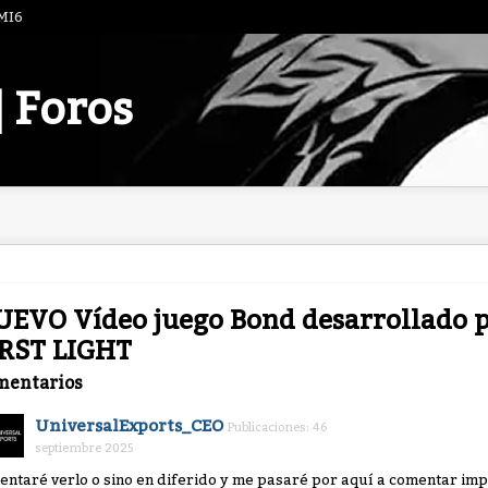
 MI6
| Foros
EVO Vídeo juego Bond desarrollado po
IRST LIGHT
mentarios
UniversalExports_CEO
Publicaciones: 46
septiembre 2025
tentaré verlo o sino en diferido y me pasaré por aquí a comentar im