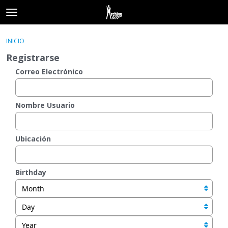
t
o
×
Acceder
·
Registrarse
g
INICIO
Acceder
Registrarse
g
Registrarse
l
e
Correo Electrónico
Categorías
m
e
Hilos
n
Nombre Usuario
u
Actividad
Ubicación
Birthday