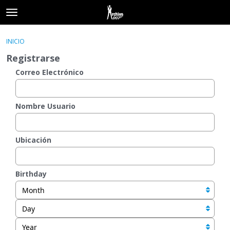
t
o
×
Acceder
·
Registrarse
g
INICIO
Acceder
Registrarse
g
Registrarse
l
e
Correo Electrónico
Categorías
m
e
Hilos
n
Nombre Usuario
u
Actividad
Ubicación
Birthday